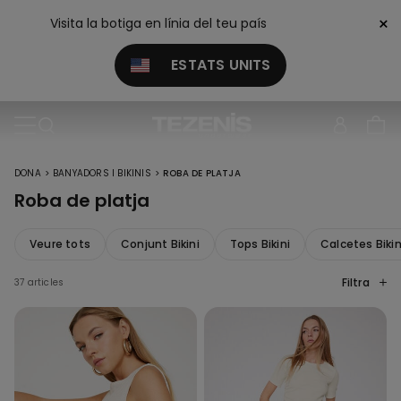
×
Visita la botiga en línia del teu país
ESTATS UNITS
>
>
DONA
BANYADORS I BIKINIS
ROBA DE PLATJA
Roba de platja
Veure tots
Conjunt Bikini
Tops Bikini
Calcetes Bikin
Filtra
37 articles