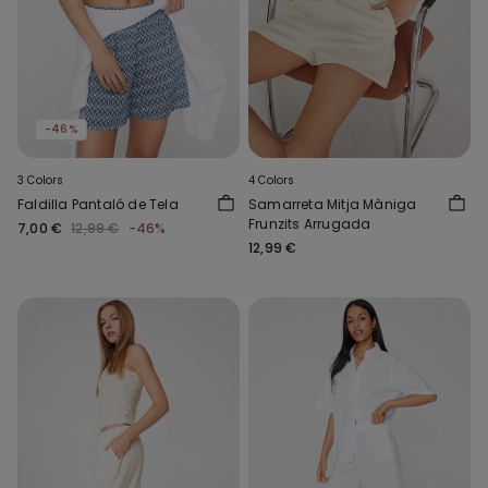
-46%
3 Colors
4 Colors
Faldilla Pantaló de Tela
Samarreta Mitja Màniga
Frunzits Arrugada
7,00 €
12,99 €
-46%
12,99 €