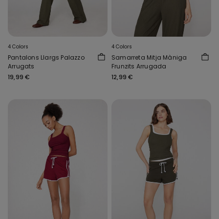
4 Colors
4 Colors
Pantalons Llargs Palazzo
Samarreta Mitja Màniga
Arrugats
Frunzits Arrugada
19,99 €
12,99 €