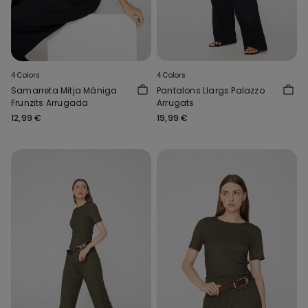
4 Colors
4 Colors
Samarreta Mitja Màniga
Pantalons Llargs Palazzo
Frunzits Arrugada
Arrugats
12,99 €
19,99 €