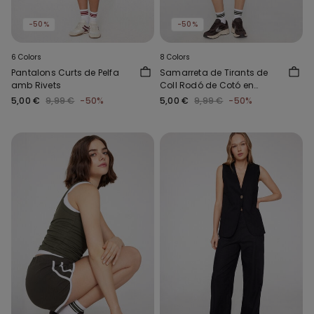
-50%
-50%
6 Colors
8 Colors
Pantalons Curts de Pelfa
Samarreta de Tirants de
amb Rivets
Coll Rodó de Cotó en
Canalé
5,00 €
9,99 €
-50%
5,00 €
9,99 €
-50%