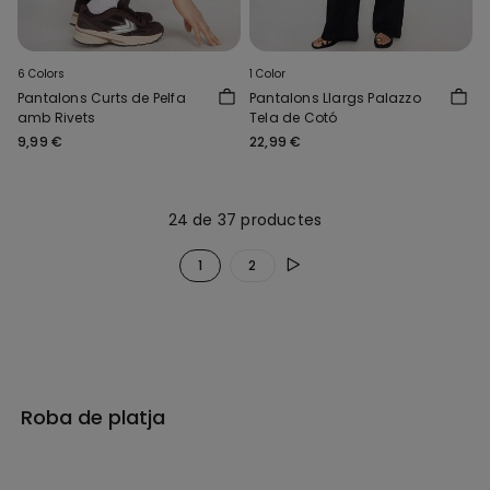
6 Colors
1 Color
Pantalons Curts de Pelfa
Pantalons Llargs Palazzo
amb Rivets
Tela de Cotó
9,99 €
22,99 €
24 de 37 productes
1
2
Roba de platja