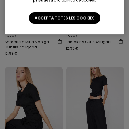
privadesa
a la política de cookies.
ACCEPTA TOTES LES COOKIES
4 Colors
4 Colors
Samarreta Mitja Màniga
Pantalons Curts Arrugats
Frunzits Arrugada
12,99 €
12,99 €