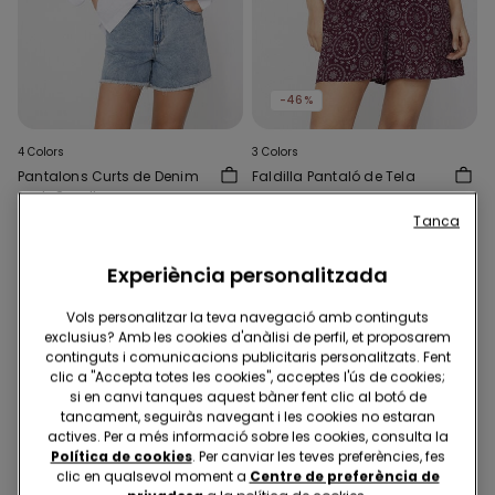
-46%
4 Colors
3 Colors
Pantalons Curts de Denim
Faldilla Pantaló de Tela
amb Serrell
7,00 €
12,99 €
-46%
18,99 €
Tanca
Experiència personalitzada
Vols personalitzar la teva navegació amb continguts
exclusius? Amb les cookies d'anàlisi de perfil, et proposarem
continguts i comunicacions publicitaris personalitzats. Fent
clic a "Accepta totes les cookies", acceptes l'ús de cookies;
si en canvi tanques aquest bàner fent clic al botó de
tancament, seguiràs navegant i les cookies no estaran
actives. Per a més informació sobre les cookies, consulta la
Política de cookies
. Per canviar les teves preferències, fes
clic en qualsevol moment a
Centre de preferència de