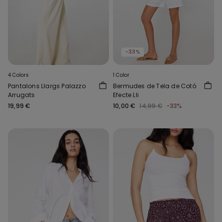
-33%
4 Colors
1 Color
Pantalons Llargs Palazzo
Bermudes de Tela de Cotó
Arrugats
Efecte Lli
19,99 €
10,00 €
14,99 €
-33%