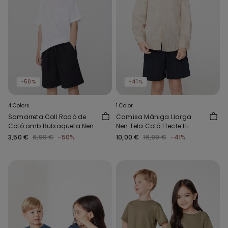
-50%
-41%
4 Colors
1 Color
Samarreta Coll Rodó de
Camisa Màniga Llarga
Cotó amb Butxaqueta Nen
Nen Tela Cotó Efecte Lli
3,50 €
6,99 €
-50%
10,00 €
16,99 €
-41%