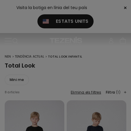
×
Visita la botiga en línia del teu país
ESTATS UNITS
>
>
NEN
TENDÈNCIA ACTUAL
TOTAL LOOK INFANTIL
Total Look
Mini me
Elimina els filtres
Filtra
(1)
8 articles