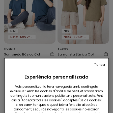
Nou
Nou
Nens: -50% 2º article
Nens: -50% 2º article
8 Colors
8 Colors
Samarreta Bàsica Coll
Samarreta Bàsica Coll
Rodó 100% Cotó Infants
Rodó 100% Cotó Infants
Unisex
Unisex
4,99 €
4,99 €
Tanca
Experiència personalitzada
Vols personalitzar la teva navegació amb continguts
exclusius? Amb les cookies d'anàlisi de perfil, et proposarem
continguts i comunicacions publicitaris personalitzats. Fent
clic a "Accepta totes les cookies", acceptes l'ús de cookies;
si en canvi tanques aquest bàner fent clic al botó de
tancament, seguiràs navegant i les cookies no estaran