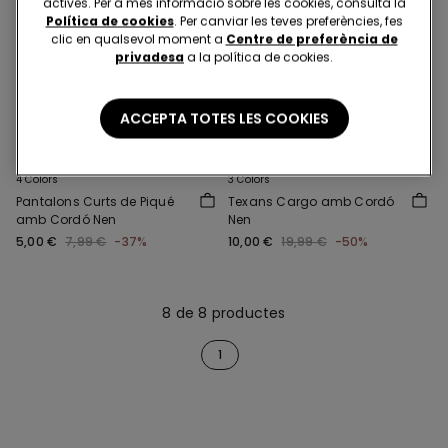
actives. Per a més informació sobre les cookies, consulta la
Política de cookies
. Per canviar les teves preferències, fes
clic en qualsevol moment a
Centre de preferència de
privadesa
a la política de cookies.
ACCEPTA TOTES LES COOKIES
-37%
-50%
4 Colors
3 Colors
Pantalons Curts de Piqué
Texans Cargo amb Cordó
amb Cordó Nen
Nen
5,00 €
7,99 €
-37%
10,00 €
19,99 €
-50%
8 de 8 productes
1