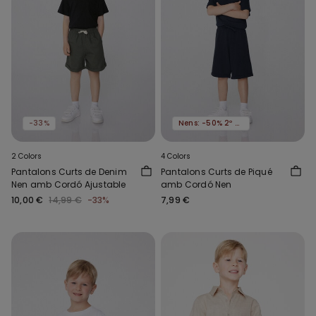
-33%
Nens: -50% 2º article
2 Colors
4 Colors
Pantalons Curts de Denim
Pantalons Curts de Piqué
Nen amb Cordó Ajustable
amb Cordó Nen
10,00 €
14,99 €
-33%
7,99 €