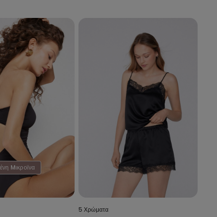
ένη Mικροϊνα
5 Χρώματα