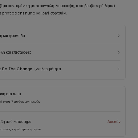
ζάμα κοντομάνικη με στρογγυλή λαιμόκοψη, από βαμβακερό ζέρσεϊ
 print dachshund και ριγέ σορτσάκι.
η και φροντίδα
λή και επιστροφές
t Be The Change: ιχνηλασιμότητα
ση στο σπίτι
ή εντός 7 εργάσιμων ημερών
βή από κατάστημα
Δωρεάν
η εντός 7 εργάσιμων ημερών