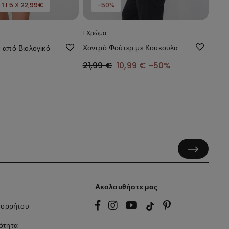
€ Ή 5 Χ 22,99€
-50%
1 Χρώμα
Χοντρό Φούτερ με Κουκούλα
π από Βιολογικό
21,99 €
10,99 €
-50%
Ακολουθήστε μας
πορρήτου
ότητα