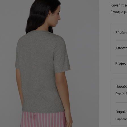
Κοντή πιτ
ύφασμα με
Σύνθεσ
Αποστο
Projec
Παράδο
Παραλαβ
Παραλα
Παράδοσ