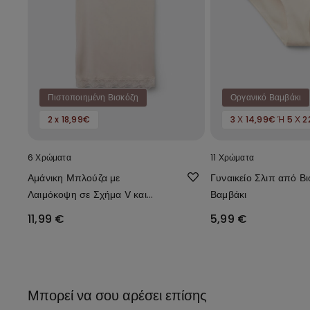
Πιστοποιημένη Βισκόζη
Οργανικό Βαμβάκι
2 x 18,99€
3 Χ 14,99€ Ή 5 Χ 
6 Χρώματα
11 Χρώματα
Αμάνικη Μπλούζα με
Γυναικείο Σλιπ από Βι
Λαιμόκοψη σε Σχήμα V και
Βαμβάκι
Λεπτές Τιράντες από Βισκόζη
11,99 €
5,99 €
με Δαντέλα
Μπορεί να σου αρέσει επίσης