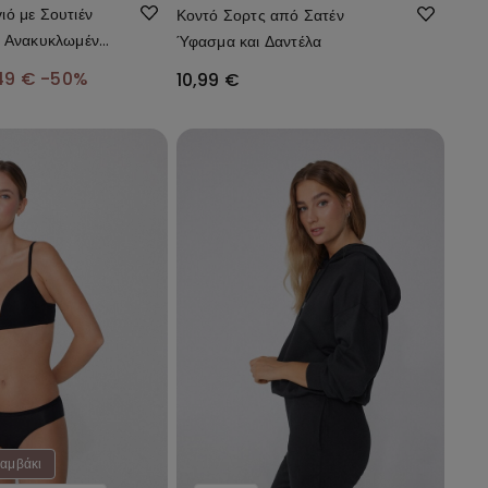
ό με Σουτιέν
Κοντό Σορτς από Σατέν
 Ανακυκλωμένο
Ύφασμα και Δαντέλα
 Σούρες
,49 €
-50%
10,99 €
Βαμβάκι