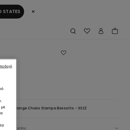
×
 STATES
ερή
αποδοχή
 με
hund
κό
.
 με
Grigio Melange Chiaro Stampa Bassotto - 332Z
να
τα
Επέλεξε μέγεθος