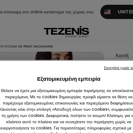
UNITED
α επίσκεψη στο online κατάστημα της χώρας σου:
Ή ΠΙΤΖΆΜΑ ΜΕ PRINT DACHSHUND
Κοντή
Βαμβακ
Συνεχίστε χωρίς 
Πιτζάμα
Εξατομικευμένη εμπειρία
Print
Dachs
Θέλετε να έχετε μια εξατομικευμένη εμπειρία περιήγησης σε αποκλειστι
περιεχόμενο; Με τα cookies δημιουργίας προφίλ είμαστε σε θέση να
παρέχουμε εξατομικευμένες επικοινωνίες και περιεχόμενο διαφημίσεων
Κάνοντας κλικ στην επιλογή «Αποδοχή όλων των cookies», συμφωνείτε
Χρώμα:
-
τη χρήση των cookies. Διαφορετικά, πατήστε το κουμπί Κλείσιμο, για 
κλείσετε αυτό το πλαίσιο και να συνεχίσετε την περιήγηση χωρίς να
ενεργοποιήσετε τα cookies. Για περισσότερες πληροφορίες σχετικά με 
Μέγεθος: