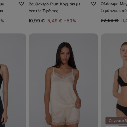
Ολόσωμο Μαγι
άμα
Βαμβακερό Ριμπ Κορμάκι με
Στράπλες από
κι
Λεπτές Τιράντες
Microfiber με
22,99 €
11
0%
10,99 €
5,49 €
-50%
Οργανικό 