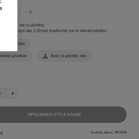
ς
ο
M
L
σίγουρος/η για το μέγεθος;
ου τον οδηγό μας ή ζήτησε συμβουλές για το ιδανικό μέγεθος
νακας μεγεθών
ίνακας μεγεθών
Βρες το μέγεθός σου
:
1
ΠΡΟΣΘΉΚΗ ΣΤΟ ΚΑΛΆΘΙ
φή
Κωδικός είδους:: 1PC1644