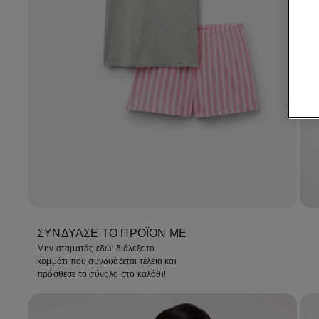
ΣΥΝΔΎΑΣΕ ΤΟ ΠΡΟΪΌΝ ΜΕ
Μην σταματάς εδώ: διάλεξε το
κομμάτι που συνδυάζεται τέλεια και
πρόσθεσε το σύνολο στο καλάθι!