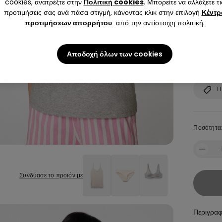
cookies, ανατρέξτε στην
Πολιτική cookies
. Μπορείτε να αλλάξετε τι
προτιμήσεις σας ανά πάσα στιγμή, κάνοντας κλικ στην επιλογή
Κέντρ
S
προτιμήσεων απορρήτου
από την αντίστοιχη πολιτική.
Δεν είσαι 
Συμβουλέψ
Αποδοχή όλων των cookies
Πί
Π
Ποσότητα
Συνδύασε το προϊόν με
Περιγρα