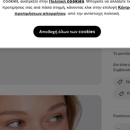
3 Αξιολο
cookies, ανατρέξτε στην
Πολιτική cookies
. Μπορείτε να αλλάξετε τι
προτιμήσεις σας ανά πάσα στιγμή, κάνοντας κλικ στην επιλογή
Κέντρ
προτιμήσεων απορρήτου
από την αντίστοιχη πολιτική.
Χρώμα:
B
Αποδοχή όλων των cookies
Μέγεθος:
Το μοντέλ
Δεν είσαι 
Συμβουλέψ
Πί
Π
Ποσότητα