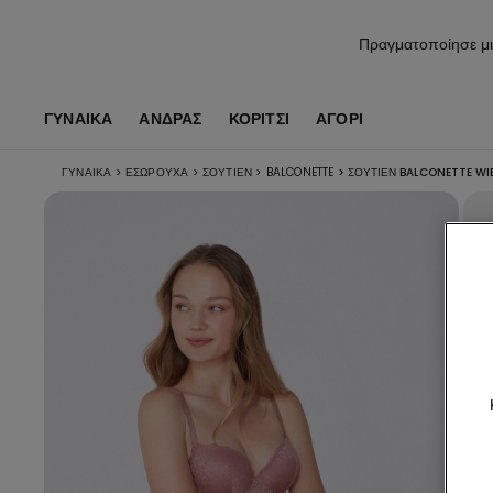
Πραγματοποίησε μι
ΓΥΝΑΙΚΑ
ΑΝΔΡΑΣ
ΚΟΡΊΤΣΙ
ΑΓΌΡΙ
ΓΥΝΑΙΚΑ
>
ΕΣΏΡΟΥΧΑ
>
ΣΟΥΤΙΈΝ
>
BALCONETTE
>
ΣΟΥΤΙΈΝ BALCONETTE W