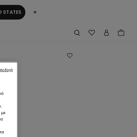
×
 STATES
ette
αποδοχή
ώς
μένο
κό
.
λωμένη
 με
α
να
€
τα