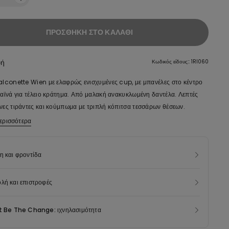
ΠΡΟΣΘΉΚΗ ΣΤΟ ΚΑΛΆΘΙ
φή
Κωδικός είδους:: 1RI060
alconette Wien με ελαφρώς ενισχυμένες cup, με μπανέλες στο κέντρο
λαϊνά για τέλειο κράτημα. Από μαλακή ανακυκλωμένη δαντέλα. Λεπτές
νες τιράντες και κούμπωμα με τριπλή κόπιτσα τεσσάρων θέσεων.
ερισσότερα
ίδιο της δαντέλας του προϊόντος αυτού έχει κατασκευαστεί από 100%
ένο νήμα, που προκύπτει από την επανεπεξεργασία απορριφθέντων
 που δεν έχουν φθάσει ακόμη στον τελικό καταναλωτή.
η και φροντίδα
λή και επιστροφές
t Be The Change: ιχνηλασιμότητα