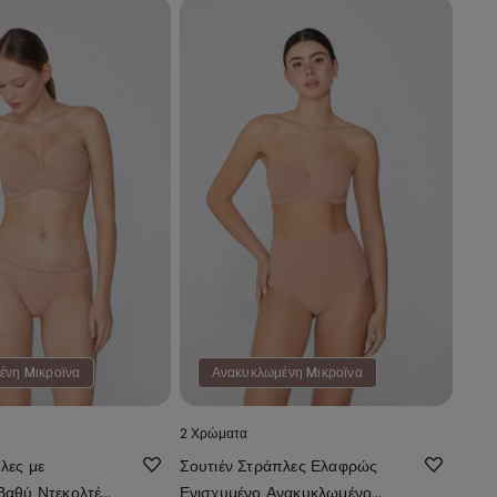
ένη Mικροϊνα
Ανακυκλωμένη Mικροϊνα
2 Χρώματα
λες με
Σουτιέν Στράπλες Ελαφρώς
Βαθύ Ντεκολτέ
Ενισχυμένο Ανακυκλωμένο