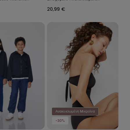
ωμένο
Microfiber Full Coverage
20,99 €
Ανακυκλωμένη Mικροϊνα
-30%