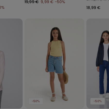
19,99 €
9,99 €
-50%
από Ανακυκλ
0%
18,99 €
Μicrofiber
-50%
-50%