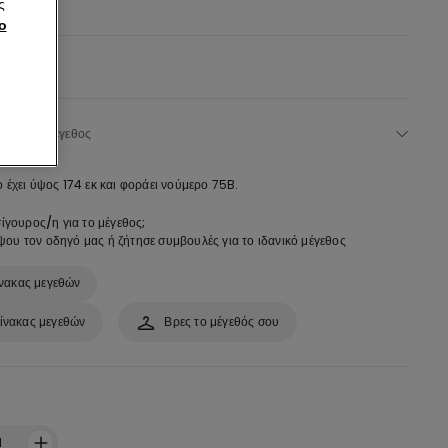
γήσεις
ς
ο
lack -
Επέλεξε μέγεθος
ο έχει ύψος 174 εκ και φοράει νούμερο 75B.
σίγουρος/η για το μέγεθος;
ου τον οδηγό μας ή ζήτησε συμβουλές για το ιδανικό μέγεθος
νακας μεγεθών
ίνακας μεγεθών
Βρες το μέγεθός σου
:
1