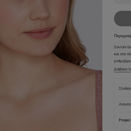
Περιγρα
Σουτιέν b
και στα π
ρυθμιζόμε
Διάβασε π
Το πολυαμ
ανακυκλωμ
υφασμάτων
Σύνθεσ
Αποστο
Projec