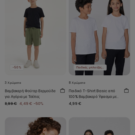
-50%
Παιδικές μπλούζες 3 τμχ 12,99 €
3 Χρώματα
8 Χρώματα
Βαμβακερή Φούτερ Βερμούδα
Παιδικό T-Shirt Basic από
για Αγόρια με Τσέπες
100% Βαμβακερό Ϋφασμα με
Στρογγυλή Λαιμόκοψη Unisex
8,99 €
4,49 €
-50%
4,99 €