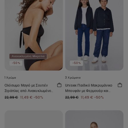
Ανακυκλωμένη Mικροϊνα
-50%
-50%
1 Χρώμα
3 Χρώματα
Ολόσωμο Μαγιό με Σουτιέν
Unisex Παιδικό Μακρυμάνικο
Στράπλες από Ανακυκλωμένο
Μπουφάν με Φερμουάρ και
Microfiber με Σούρες
Κουκούλα από Τεχνικό
22,99 €
11,49 €
-50%
22,99 €
11,49 €
-50%
Ύφασμα