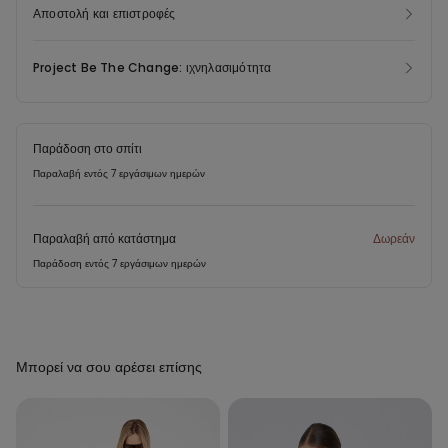
κατανάλωση, δίνοντας νέα ζωή στο υλικό και ελαχιστοποιώντας τις
εξασφαλίζουν ακόμα καλύτερη στήριξη του στήθους. Ιδανικό για να τονίζει
Αποστολή και επιστροφές
περιβαλλοντικές επιπτώσεις.
το ντεκολτέ χαρίζοντας ένα ελαφρώς πιο πλούσιο μπούστο. Το σουτιέν
push-up από microfiber Tezenis είναι διαθέσιμο σε διάφορα χρώματα,
Project Be The Change: ιχνηλασιμότητα
όπως μαύρο, λευκό, χρώμα του δέρματος και σε άλλες πιο έντονες
αποχρώσεις.
Παράδοση στο σπίτι
Παραλαβή εντός 7 εργάσιμων ημερών
Παραλαβή από κατάστημα
Δωρεάν
Παράδοση εντός 7 εργάσιμων ημερών
Μπορεί να σου αρέσει επίσης