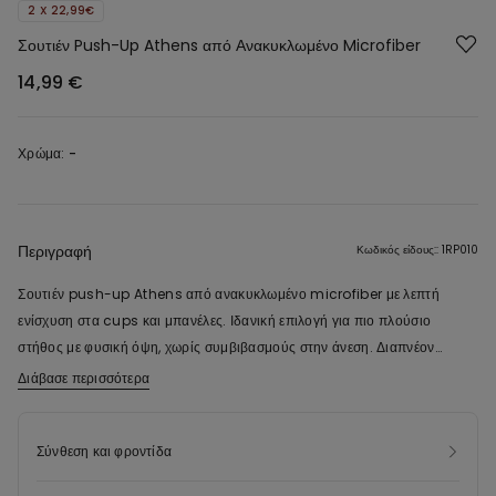
2 X 22,99€
Σουτιέν Push-Up Athens από Ανακυκλωμένο Microfiber
14,99 €
Χρώμα:
-
Περιγραφή
Κωδικός είδους:: 1RP010
Σουτιέν push-up Athens από ανακυκλωμένο microfiber με λεπτή
ενίσχυση στα cups και μπανέλες. Ιδανική επιλογή για πιο πλούσιο
στήθος με φυσική όψη, χωρίς συμβιβασμούς στην άνεση. Διαπνέον
ύφασμα με απαλή αίσθηση στο δέρμα και cups που αναδεικνύουν τις
Διάβασε περισσότερα
Το ύφασμα αυτού του ενδύματος περιέχει ένα πιστοποιημένο
καμπύλες του στήθους για εφέ μεγαλύτερου όγκου. Αυτό το σουτιέν σε
ανακυκλωμένο νήμα, το οποίο λαμβάνεται από την επανεπεξεργασία
γραμμή push-up διαθέτει ρυθμιζόμενες τιράντες από microfiber και
πλαστικών φιαλών που έχουν απορριφθεί σωστά. Για τη δημιουργία
Σύνθεση και φροντίδα
κούμπωμα με διπλή κόπιτσα τεσσάρων θέσεων στην περιφέρεια του
αυτού του νέου ενδύματος ανακτούμε απορρίμματα μετά την
θώρακα. Ελαφρώς πιο φαρδιές τιράντες για τα μεγέθη 85B και 90B που