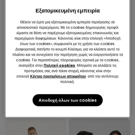
Εξατομικευμένη εμπειρία
Θέλετε να έχετε μια εξατομικευμένη εμπειρία περιήγησης σε
αποκλειστικό περιεχόμενο; Με τα cookies δημιουργίας προφίλ
είμαστε σε θέση να παρέχουμε εξατομικευμένες επικοινωνίες και
περιεχόμενο διαφημίσεων. Κάνοντας κλικ στην επιλογή «Αποδοχή
όλων των cookies», συμφωνείτε με τη χρήση των cookies.
Διαφορετικά, πατήστε το κουμπί Κλείσιμο, για να κλείσετε αυτό το
πλαίσιο και να συνεχίσετε την περιήγηση χωρίς να ενεργοποιήσετε τα
cookies. Για περισσότερες πληροφορίες σχετικά με τα cookies,
ανατρέξτε στην
Πολιτική cookies
. Μπορείτε να αλλάξετε τις
Ανακυκλωμένη Mικροϊνα
προτιμήσεις σας ανά πάσα στιγμή, κάνοντας κλικ στην
επιλογή
Κέντρο προτιμήσεων απορρήτου
από την αντίστοιχη
πολιτική.
4 Χρώματα
2 Χρώματα
5 Ζευγάρια Μονόχρωμα
Σουτιέν Στράπλες Ελαφρώς
Βαμβακερά Καλτσάκια Unisex
Ενισχυμένο Ανακυκλωμένο
Αποδοχή όλων των cookies
Microfiber Full Coverage
5,99 €
20,99 €