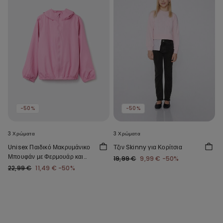
-50%
-50%
3 Χρώματα
3 Χρώματα
Unisex Παιδικό Μακρυμάνικο
Τζιν Skinny για Κορίτσια
Μπουφάν με Φερμουάρ και
19,99 €
9,99 €
-50%
Κουκούλα από Τεχνικό
22,99 €
11,49 €
-50%
Ύφασμα