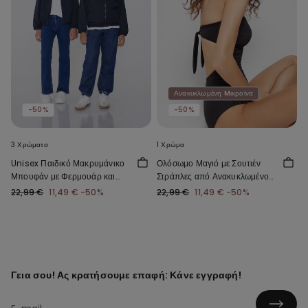
Ανακυκλωμένη Mικροϊνα
-50%
-50%
3 Χρώματα
1 Χρώμα
Unisex Παιδικό Μακρυμάνικο
Ολόσωμο Μαγιό με Σουτιέν
Μπουφάν με Φερμουάρ και
Στράπλες από Ανακυκλωμένο
Κουκούλα από Τεχνικό
Microfiber με Σούρες
22,99 €
11,49 €
-50%
22,99 €
11,49 €
-50%
Ύφασμα
Γεια σου! Ας κρατήσουμε επαφή: Κάνε εγγραφή!