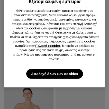
Εξατομικευμένη εμπειρία
Θέλετε να έχετε μια εξατομικευμένη εμπειρία περιήγησης σε
αποκλειστικό περιεχόμενο; Με τα cookies δημιουργίας προφίλ
είμαστε σε θέση να παρέχουμε εξατομικευμένες επικοινωνίες και
περιεχόμενο διαφημίσεων. Κάνοντας κλικ στην επιλογή «Αποδοχή
όλων των cookies», συμφωνείτε με τη χρήση των cookies.
Διαφορετικά, πατήστε το κουμπί Κλείσιμο, για να κλείσετε αυτό το
πλαίσιο και να συνεχίσετε την περιήγηση χωρίς να ενεργοποιήσετε τα
-50%
Ανακυκλωμένη Mικροϊνα
cookies. Για περισσότερες πληροφορίες σχετικά με τα cookies,
ανατρέξτε στην
Πολιτική cookies
. Μπορείτε να αλλάξετε τις
προτιμήσεις σας ανά πάσα στιγμή, κάνοντας κλικ στην
3 Χρώματα
5 Χρώματα
επιλογή
Κέντρο προτιμήσεων απορρήτου
από την αντίστοιχη
πολιτική.
Τζιν Skinny για Κορίτσια
Σουτιέν Στράπλες με Ενίσχυση
και Βαθύ Ντεκολτέ από
19,99 €
9,99 €
-50%
Ανακυκλωμένο Μicrofiber
18,99 €
Αποδοχή όλων των cookies