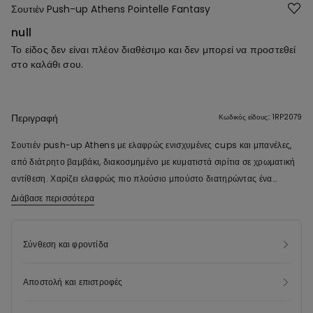
Σουτιέν Push-up Athens Pointelle Fantasy
null
Το είδος δεν είναι πλέον διαθέσιμο και δεν μπορεί να προστεθεί
στο καλάθι σου.
Περιγραφή
Κωδικός είδους:: 1RP2079
Σουτιέν push-up Athens με ελαφρώς ενισχυμένες cups και μπανέλες,
από διάτρητο βαμβάκι, διακοσμημένο με κυματιστά σιρίτια σε χρωματική
αντίθεση. Χαρίζει ελαφρώς πιο πλούσιο μπούστο διατηρώντας ένα
φυσικό αποτέλεσμα. Οι τιράντες είναι ρυθμιζόμενες και το κούμπωμα στην
Διάβασε περισσότερα
πλάτη έχει διπλή κόπιτσα τεσσάρων θέσεων. Στα μεγέθη από 85B και
πάνω, οι κόπιτσες του κουμπώματος και οι διαστάσεις των τιραντών
Σύνθεση και φροντίδα
μπορεί να διαφέρουν, ώστε να εξασφαλίζεται καλύτερη εφαρμογή και
μεγαλύτερη άνεση.
Αποστολή και επιστροφές