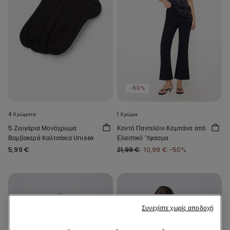
-50%
4 Χρώματα
1 Χρώμα
5 Ζευγάρια Μονόχρωμα
Κοντό Παντελόνι Καμπάνα από
Βαμβακερά Καλτσάκια Unisex
Ελαστικό Ύφασμα
5,99 €
21,99 €
10,99 €
-50%
Συνεχίστε χωρίς αποδοχή