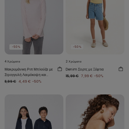
-50%
-50%
4 Χρώματα
2 Χρώματα
Μακρυμάνικη Ριπ Μπλούζα με
Denim Σορτς με Ξέφτια
Στρογγυλή Λαιμόκοψη και
15,99 €
7,99 €
-50%
Κυματιστό Φινίρισμα για
8,99 €
4,49 €
-50%
Κορίτσι