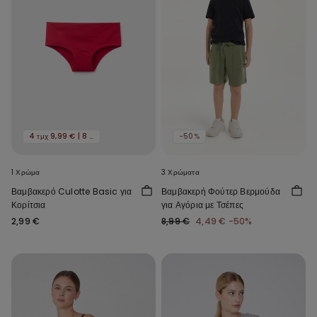
4 τμχ 9,99 € | 8 τμχ 16,99 €
-50%
1 Χρώμα
3 Χρώματα
Βαμβακερό Culotte Basic για
Βαμβακερή Φούτερ Βερμούδα
Κορίτσια
για Αγόρια με Τσέπες
2,99 €
8,99 €
4,49 €
-50%