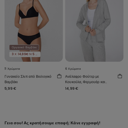
Οργανικό Βαμβάκι
3 Χ 14,99€ Ή 5 Χ 22,99€
11 Χρώματα
6 Χρώματα
Γυναικείο Σλιπ από Βιολογικό
Ανάλαφρο Φούτερ με
Βαμβάκι
Κουκούλα, Φερμουάρ και
Κορδόνι
5,99 €
14,99 €
Γεια σου! Ας κρατήσουμε επαφή: Κάνε εγγραφή!