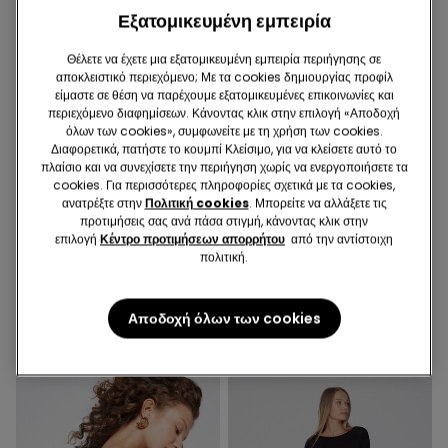
Εξατομικευμένη εμπειρία
Θέλετε να έχετε μια εξατομικευμένη εμπειρία περιήγησης σε
αποκλειστικό περιεχόμενο; Με τα cookies δημιουργίας προφίλ
είμαστε σε θέση να παρέχουμε εξατομικευμένες επικοινωνίες και
περιεχόμενο διαφημίσεων. Κάνοντας κλικ στην επιλογή «Αποδοχή
όλων των cookies», συμφωνείτε με τη χρήση των cookies.
Διαφορετικά, πατήστε το κουμπί Κλείσιμο, για να κλείσετε αυτό το
πλαίσιο και να συνεχίσετε την περιήγηση χωρίς να ενεργοποιήσετε τα
cookies. Για περισσότερες πληροφορίες σχετικά με τα cookies,
Ανακυκλωμένη Mικροϊνα
ανατρέξτε στην
Πολιτική cookies
. Μπορείτε να αλλάξετε τις
προτιμήσεις σας ανά πάσα στιγμή, κάνοντας κλικ στην
επιλογή
Κέντρο προτιμήσεων απορρήτου
από την αντίστοιχη
4 Χρώματα
4 Χρώματα
πολιτική.
Σουτιέν Στράπλες Ελαφρώς
5 Ζευγάρια Μονόχρωμα
Ενισχυμένο Ανακυκλωμένο
Βαμβακερά Καλτσάκια Unisex
Microfiber Full Coverage
Αποδοχή όλων των cookies
20,99 €
5,99 €