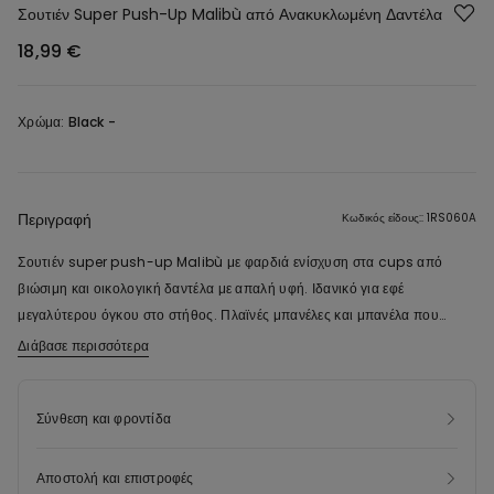
Σουτιέν Super Push-Up Malibù από Ανακυκλωμένη Δαντέλα
18,99 €
Χρώμα:
Black -
Περιγραφή
Κωδικός είδους:: 1RS060A
Σουτιέν super push-up Malibù με φαρδιά ενίσχυση στα cups από
βιώσιμη και οικολογική δαντέλα με απαλή υφή. Ιδανικό για εφέ
μεγαλύτερου όγκου στο στήθος. Πλαϊνές μπανέλες και μπανέλα που
ανεβαίνει ψηλά στο κέντρο του στήθους για τέλεια στήριξη. Φαρδιές
Διάβασε περισσότερα
Η πολυαμίδη της δαντέλας του προϊόντος αυτού έχει κατασκευαστεί από
ρυθμιζόμενες τιράντες και κούμπωμα με τριπλή κόπιτσα τεσσάρων
100% ανακυκλωμένο νήμα, που προκύπτει από την επανεπεξεργασία των
θέσεων στην περιφέρεια του θώρακα. Στα μεγέθη από 85B και πάνω, οι
απορριμμάτων παραγωγής υφασμάτων που δεν έχουν φθάσει ακόμη
Σύνθεση και φροντίδα
κόπιτσες του κουμπώματος και οι διαστάσεις στις τιράντες μπορεί να
στον τελικό καταναλωτή.
διαφέρουν, για καλύτερη εφαρμογή και μεγαλύτερη άνεση.
Αποστολή και επιστροφές