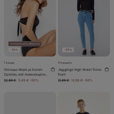
Ανακυκλωμένη Mικροϊνα
-50%
-50%
1 Χρώμα
4 Χρώματα
Ολόσωμο Μαγιό με Σουτιέν
Jeggings High Waist Τύπου
Στράπλες από Ανακυκλωμένο
Push
Microfiber με Σούρες
22,99 €
11,49 €
-50%
21,99 €
10,99 €
-50%