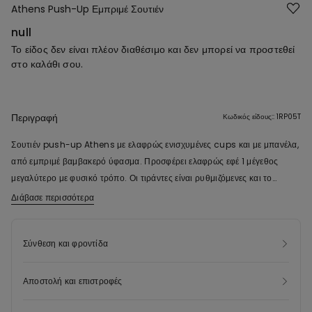
Athens Push-Up Εμπριμέ Σουτιέν
null
Το είδος δεν είναι πλέον διαθέσιμο και δεν μπορεί να προστεθεί
στο καλάθι σου.
Περιγραφή
Κωδικός είδους:: 1RP05T
Σουτιέν push-up Athens με ελαφρώς ενισχυμένες cups και με μπανέλα,
από εμπριμέ βαμβακερό ύφασμα. Προσφέρει ελαφρώς εφέ 1 μέγεθος
μεγαλύτερο με φυσικό τρόπο. Οι τιράντες είναι ρυθμιζόμενες και το
κούμπωμα στην πλάτη έχει διπλή κόπιτσα 4 θέσεων. Στα μεγέθη από το
Διάβασε περισσότερα
4Β και πάνω, ο αριθμός των κοπιτσών του κουμπώματος και οι
διαστάσεις των τιραντών μπορεί να διαφέρουν, ώστε να εξασφαλίζεται η
Σύνθεση και φροντίδα
μεγαλύτερη άνεση.
Αποστολή και επιστροφές