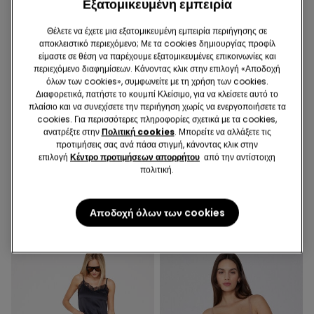
Εξατομικευμένη εμπειρία
Θέλετε να έχετε μια εξατομικευμένη εμπειρία περιήγησης σε
αποκλειστικό περιεχόμενο; Με τα cookies δημιουργίας προφίλ
είμαστε σε θέση να παρέχουμε εξατομικευμένες επικοινωνίες και
περιεχόμενο διαφημίσεων. Κάνοντας κλικ στην επιλογή «Αποδοχή
όλων των cookies», συμφωνείτε με τη χρήση των cookies.
Διαφορετικά, πατήστε το κουμπί Κλείσιμο, για να κλείσετε αυτό το
πλαίσιο και να συνεχίσετε την περιήγηση χωρίς να ενεργοποιήσετε τα
-50%
-50%
cookies. Για περισσότερες πληροφορίες σχετικά με τα cookies,
ανατρέξτε στην
Πολιτική cookies
. Μπορείτε να αλλάξετε τις
προτιμήσεις σας ανά πάσα στιγμή, κάνοντας κλικ στην
2 Χρώματα
1 Χρώμα
επιλογή
Κέντρο προτιμήσεων απορρήτου
από την αντίστοιχη
πολιτική.
Βαμβακερό Ριμπ Κορμάκι με
Μακρυμάνικη Βαμβακερή
Λεπτές Τιράντες
Μπλούζα με Ζιγκ Ζαγκ Ραφή
10,99 €
5,49 €
-50%
11,99 €
5,99 €
-50%
Αποδοχή όλων των cookies