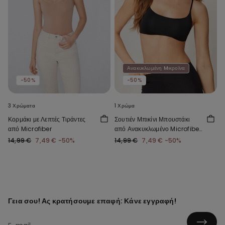
Ανακυκλωμένη Mικροϊνα
-50%
-50%
3 Χρώματα
1 Χρώμα
Κορμάκι με Λεπτές Τιράντες
Σουτιέν Μπικίνι Μπουστάκι
από Microfiber
από Ανακυκλωμένο Microfiber
με Αφαιρούμενη Ενίσχυση
14,99 €
7,49 €
-50%
14,99 €
7,49 €
-50%
Γεια σου! Ας κρατήσουμε επαφή: Κάνε εγγραφή!