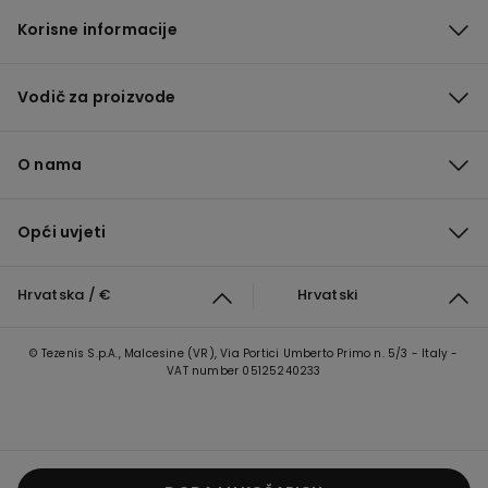
Korisne informacije
Vodič za proizvode
O nama
Opći uvjeti
Hrvatska / €
Hrvatski
© Tezenis S.p.A., Malcesine (VR), Via Portici Umberto Primo n. 5/3 - Italy -
VAT number 05125240233