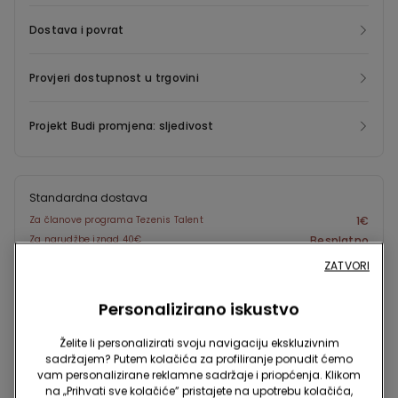
Dostava i povrat
Provjeri dostupnost u trgovini
Projekt Budi promjena: sljedivost
Standardna dostava
Za članove programa Tezenis Talent
1€
Za narudžbe iznad 40€
Besplatno
ZATVORI
Primi narudžbu za 3-4 radna dana
Personalizirano iskustvo
Dostava u trgovinu
Besplatno
Želite li personalizirati svoju navigaciju ekskluzivnim
3-5 radnih dana
sadržajem? Putem kolačića za profiliranje ponudit ćemo
vam personalizirane reklamne sadržaje i priopćenja. Klikom
na „Prihvati sve kolačiće” pristajete na upotrebu kolačića,