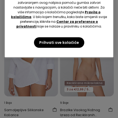
zatvaranjem ovog natpisa pomoću gumba zatvori
nastavljate s navigacijom, a kolačići neće biti aktivni. Za
Naša preporuka
više informacija o kolačićima pogledajte
Pravila o
kolačićima
. U bilo kojem trenutku, kako biste izmijenili svoje
preferencije, kliknite na
Centar za preference o
privatnosti
koje se nalaze u pravilniku o kolačićima.
Prihvati sve kolačiće
Reciklirana mikrovlakna
3 za €12,99 / 5 za €19,99
1 Boja
9 Boje
Samoljepljive Silikonske
Brazilke Visokog Nožnog
Košarice
Izreza od Recikliranih