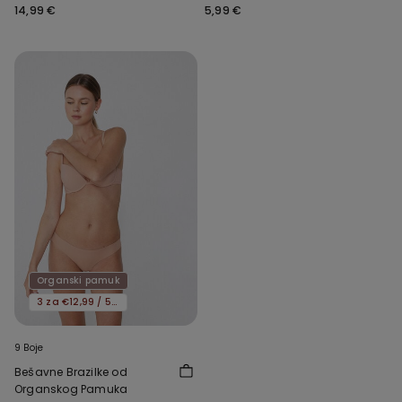
Mikrovlakana sa Sirovim
14,99 €
5,99 €
Rubom
Organski pamuk
3 za €12,99 / 5 za €19,99
9 Boje
Bešavne Brazilke od
Organskog Pamuka