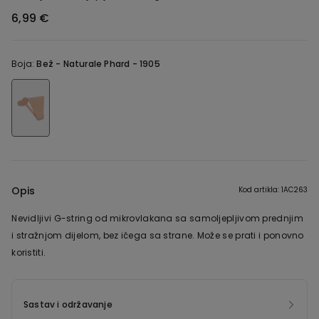
6,99 €
Boja:
Bež -
Naturale Phard - 1905
Opis
Kod artikla: 1AC263
Nevidljivi G-string od mikrovlakana sa samoljepljivom prednjim
i stražnjom dijelom, bez ičega sa strane. Može se prati i ponovno
koristiti.
Sastav i održavanje