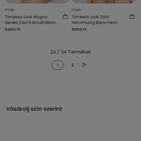
1 Szín
1 Szín
Timeless Look Magas
Timeless Look Zöld
Derekú Zöld Ráncolt Bikini
Háromszög Bikini Felső
Alsó
5490 Ft
5990 Ft
24 / 34 Termékek
1
2
Vásárolj szín szerint