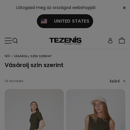
×
Látogasd meg az országod webshopját
UNITED STATES
>
NŐI
VÁSÁROLJ SZÍN SZERINT
Vásárolj szín szerint
Szűrő
34 termékek