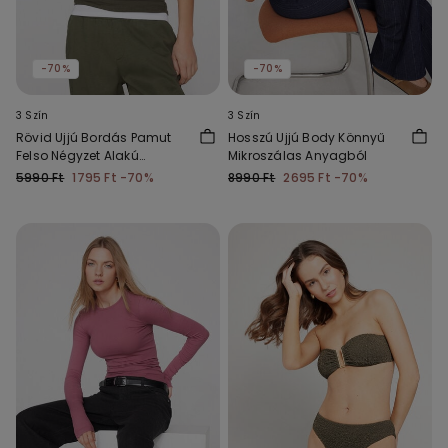
-70%
-70%
3 Szín
3 Szín
Rövid Ujjú Bordás Pamut
Hosszú Ujjú Body Könnyű
Felso Négyzet Alakú
Mikroszálas Anyagból
Nyakkal
5990 Ft
1795 Ft
-70%
8990 Ft
2695 Ft
-70%