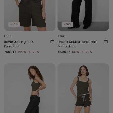
-70%
-70%
1 Szín
11 Szín
Rövid Ujjú Ing 100%
Evezős Stílusú Bordázott
Pamutból
Pamut Trikó
7590 Ft
2275 Ft
-70%
4590 Ft
1375 Ft
-70%