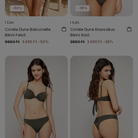
-50%
-38%
1 Szín
1 Szín
Crinkle Dune Balconette
Crinkle Dune Klasszikus
Bikini Felső
Bikini Alsó
6990 Ft
3490 Ft
-50%
3990 Ft
2490 Ft
-38%