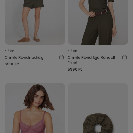
4 Szín
4 Szín
Crinkle Rövidnadrág
Crinkle Rövid Ujjú Ráncolt
Felső
5990 Ft
5990 Ft