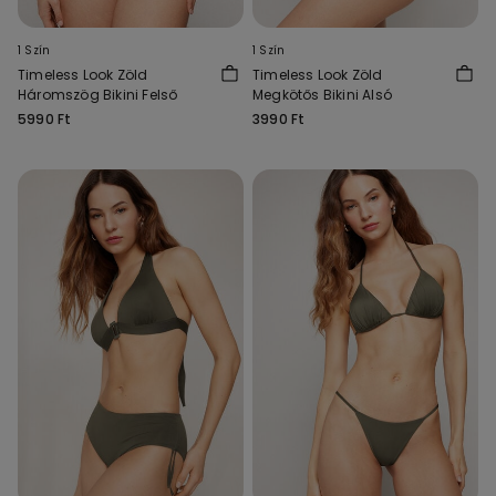
1 Szín
1 Szín
Timeless Look Zöld
Timeless Look Zöld
Háromszög Bikini Felső
Megkötős Bikini Alsó
5990 Ft
3990 Ft