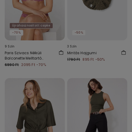
Újrahasznosított csipke
-70%
-50%
9 Szín
3 Szín
Paris Szivacs Nélküli
Mintás Hajgumi
Balconette Melltartó
1790 Ft
895 Ft
-50%
Újrahasznosított Csipkéből
6990 Ft
2095 Ft
-70%