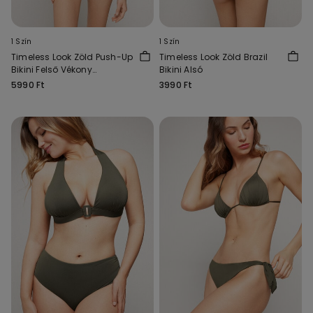
1 Szín
1 Szín
Timeless Look Zöld Push-Up
Timeless Look Zöld Brazil
Bikini Felső Vékony
Bikini Alsó
Szivacsos Kosárral
5990 Ft
3990 Ft