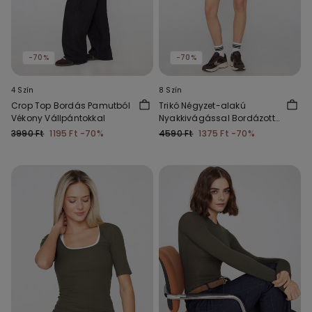
-70%
-70%
4 Szín
8 Szín
Crop Top Bordás Pamutból
Trikó Négyzet-alakú
Vékony Vállpántokkal
Nyakkivágással Bordázott
Pamutból
3990 Ft
1195 Ft
-70%
4590 Ft
1375 Ft
-70%