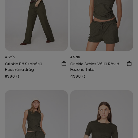
4 Szín
4 Szín
Crinkle Bő Szabású
Crinkle Széles Vállú Rövid
Hosszúnadrág
Fazonú Trikó
8990 Ft
4990 Ft