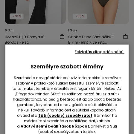
-70%
-50%
6 Szín
1 Szín
Hosszú Ujjú Környakú
Crinkle Dune Pánt Nélküli
Bordás Felső
Bikini Felső Kivehető
Szivacsos Kosárral
6990 Ft
2095 Ft
-70%
6990 Ft
3490 Ft
-50%
Folytatás elfogadás nélkül
Személyre szabott élmény
Szeretnéd a navigációdat exkluzív tartalmakkal személyre
szabni? A profilalkotó sütiken keresztül személyre szabott
tartalmakat és reklám értesítéseket fogunk kínálni Neked. Az
„Elfogadok minden Sütit”-re kattintva hozzájárulsz a sütik
használatához, ha pedig bezárod ezt az ablakot a bezárás
gombbal, folytathatod a navigációt a sütik aktiválása
nélkül. További információért a sütikkel kapcsolatban
olvasd el a
Süti (cookie) szabályzatot
. Bármikor, ha
módosítani szeretnéd a beállításaidat, kattints
a
Adatvédelmi beállítások központ
, amelyet a Süti
(cookie) szabályzatban találsz.