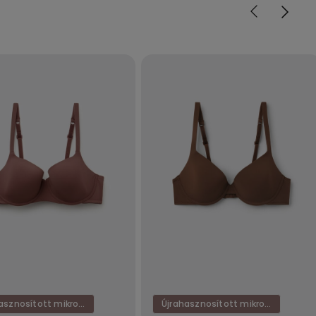
Újrahasznosított mikroszál
Újrahasznosított mikroszál