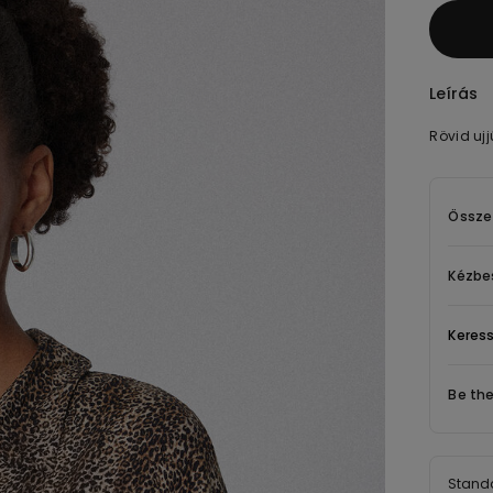
Leírás
Rövid ujj
Össze
Kézbes
Keress
Be th
Standa