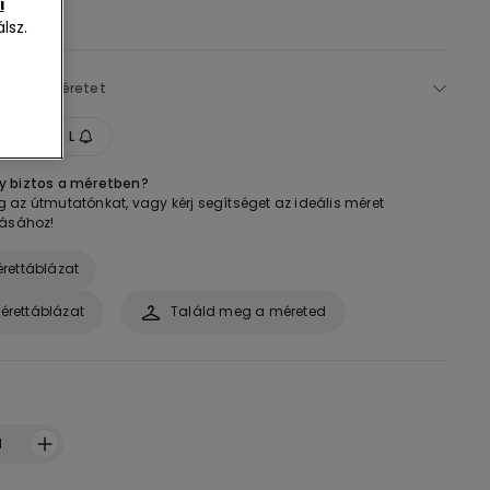
i
lsz.
álassz méretet
M
L
 biztos a méretben?
 az útmutatónkat, vagy kérj segítséget az ideális méret
tásához!
rettáblázat
érettáblázat
Találd meg a méreted
1