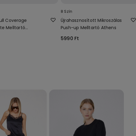
8 Szín
ull Coverage
Újrahasznosított Mikroszálas
te Melltartó
Push-up Melltartó Athens
nosított Mikroszálas
5990 Ft
l