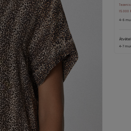
Tezenis
15.000 F
4-6 mu
Átvéte
4-7 mu