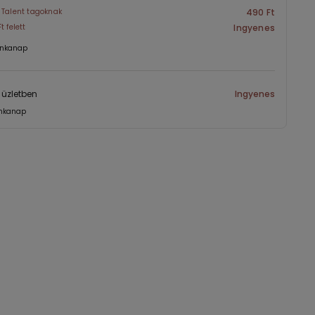
 Talent tagoknak
490 Ft
t felett
Ingyenes
nkanap
l üzletben
Ingyenes
nkanap