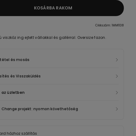
KOSÁRBA RAKOM
Cikkszám: 1MM1138
ú viszkóz ing ejtett vállakkal és gallérral. Oversize fazon.
tétel és mosás
ítés és Visszaküldés
 az üzletben
e Change projekt: nyomon követhetőség
rd házhoz szállítás