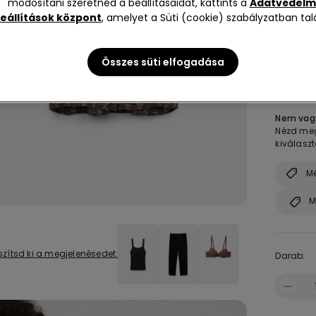
módosítani szeretnéd a beállításaidat, kattints a
Adatvédelm
eállítások központ
, amelyet a Süti (cookie) szabályzatban talá
Méret:
V
Összes süti elfogadása
S
Nem vagy
Nézd meg
kiválasz
Mé
M
szítsd ki a megjelenésedet:
Darab: