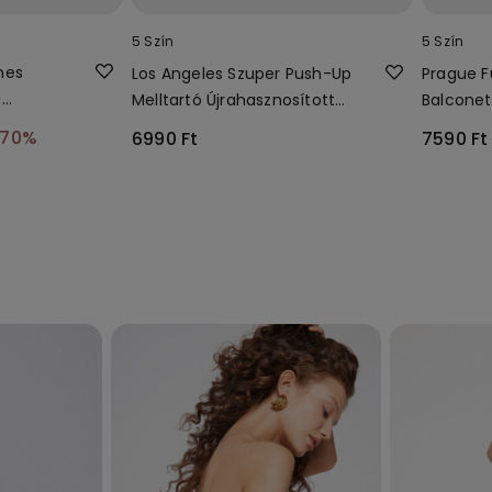
5 Szín
5 Szín
nes
Los Angeles Szuper Push-Up
Prague F
g
Melltartó Újrahasznosított
Balconet
Mikroszálas Anyagból
Újrahasz
-70%
6990 Ft
7590 Ft
Anyagbó