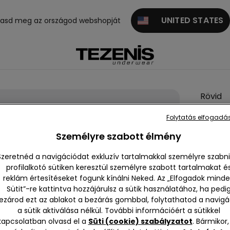
UNITED STATES
gasd meg az országod webshopját
Rövid
Ujjú
Folytatás elfogadás
Viszkóz
Személyre szabott élmény
Ing
7590 F
Szeretnéd a navigációdat exkluzív tartalmakkal személyre szabni
profilalkotó sütiken keresztül személyre szabott tartalmakat é
reklám értesítéseket fogunk kínálni Neked. Az „Elfogadok mind
Sütit”-re kattintva hozzájárulsz a sütik használatához, ha pedi
Szín:
Áll
ezárod ezt az ablakot a bezárás gombbal, folytathatod a navigá
a sütik aktiválása nélkül. További információért a sütikkel
kapcsolatban olvasd el a
Süti (cookie) szabályzatot
. Bármikor,