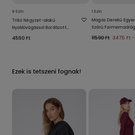
9 Szín
1 Szín
Magas Derekú Egye
Trikó Négyzet-alakú
Szárú Farmernadrá
Nyakkivágással Bordázott
Zsebekkel
Pamutból
11590 Ft
3475 Ft
4590 Ft
Ezek is tetszeni fognak!