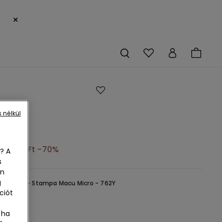
×
 nélkül
t
2275 Ft
-70%
? A
s
en
g
atmintás -
Stampa Macu Micro - 762Y
ciót
 ha