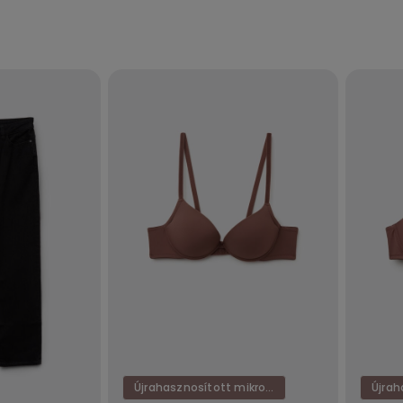
Újrahasznosított mikroszál