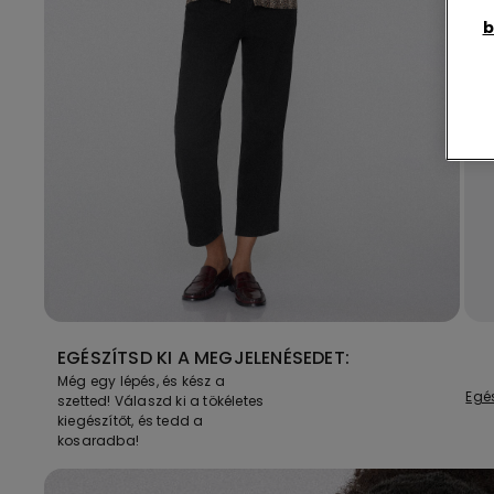
b
EGÉSZÍTSD KI A MEGJELENÉSEDET:
Még egy lépés, és kész a
Egé
szetted! Válaszd ki a tökéletes
kiegészítőt, és tedd a
kosaradba!