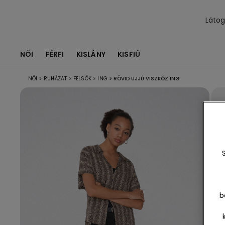
Láto
NŐI
FÉRFI
KISLÁNY
KISFIÚ
NŐI
>
RUHÁZAT
>
FELSŐK
>
ING
>
RÖVID UJJÚ VISZKÓZ ING
b