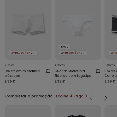
Novo
3=19,99€ | 6=29,99€
3=19,99€ | 6=29,99€
7 Cores
4 Cores
5 Cores
Boxers em microfibra
Cuecas Microfibra
Boxers
elásticos
Elástico com Logotipo
Canel
Elástic
8,99 €
8,99 €
9,99 €
Completar a promoção
Escolhe 4 Paga 3