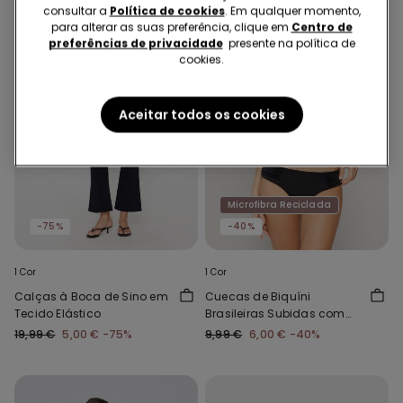
consultar a
Política de cookies
. Em qualquer momento,
para alterar as suas preferência, clique em
Centro de
preferências de privacidade
presente na política de
cookies.
Aceitar todos os cookies
Microfibra Reciclada
-75%
-40%
1 Cor
1 Cor
Calças à Boca de Sino em
Cuecas de Biquíni
Tecido Elástico
Brasileiras Subidas com
Franzido Micro Reciclada
19,99 €
5,00 €
-75%
9,99 €
6,00 €
-40%