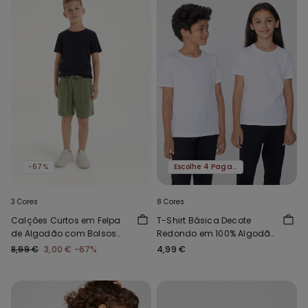
-67%
Escolhe 4 Paga 3
3 Cores
8 Cores
Calções Curtos em Felpa
T-Shirt Básica Decote
de Algodão com Bolsos
Redondo em 100% Algodão
Menino
Criança Unissexo
8,99 €
3,00 €
-67%
4,99 €