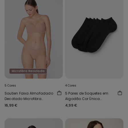
Microfibra Reciclada
5 Cores
4 Cores
Soutien Faixa Almofadado
5 Pares de Soquetes em
Decotado Microfibra
Algodão Cor Única
Reciclada
Unissexo
16,99 €
4,99 €