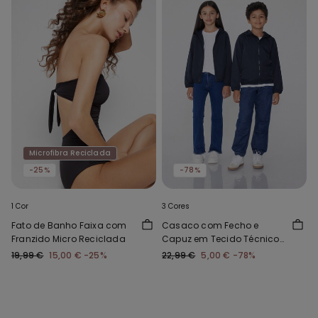
Microfibra Reciclada
-25%
-78%
1 Cor
3 Cores
Fato de Banho Faixa com
Casaco com Fecho e
Franzido Micro Reciclada
Capuz em Tecido Técnico
Criança Unissexo
19,99 €
15,00 €
-25%
22,99 €
5,00 €
-78%