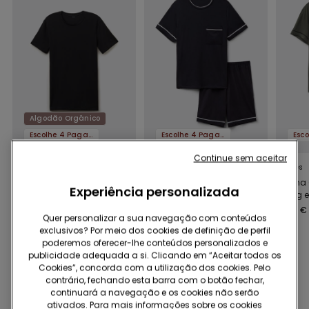
Algodão Orgânico
Escolhe 4 Paga 3
Escolhe 4 Paga 3
Continue sem aceitar
7 Cores
3 Cores
3 Cores
T-shirt decote redondo
Pijama Curto Basic
Pijama 
Experiência personalizada
em algodão elástico
Piping em Algodão
Piping
com Bolso
com Bo
9,99 €
16,99 €
16,99 €
Quer personalizar a sua navegação com conteúdos
exclusivos? Por meio dos cookies de definição de perfil
poderemos oferecer-lhe conteúdos personalizados e
publicidade adequada a si. Clicando em “Aceitar todos os
Pode também interessar-lhe
Cookies”, concorda com a utilização dos cookies. Pelo
contrário, fechando esta barra com o botão fechar,
continuará a navegação e os cookies não serão
ativados. Para mais informações sobre os cookies