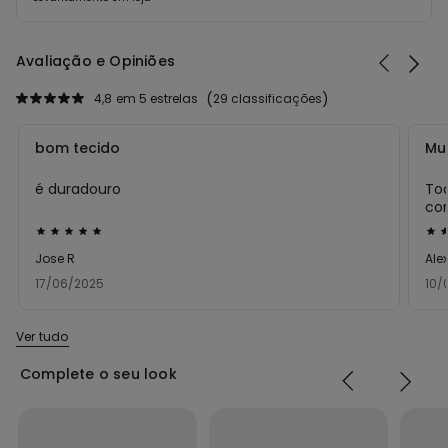
Avaliação e Opiniões
4,8
em 5 estrelas
29 classificações
bom tecido
Mu
é duradouro
To
cor
Atribuiu
Atr
5
5
Jose R
Ale
em
e
17/06/2025
10/
5
5
Ver tudo
Complete o seu look