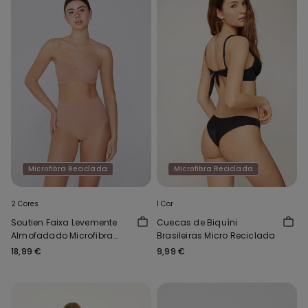
Microfibra Reciclada
Microfibra Reciclada
2 Cores
1 Cor
Soutien Faixa Levemente
Cuecas de Biquíni
Almofadado Microfibra
Brasileiras Micro Reciclada
Reciclada Full Coverage
18,99 €
9,99 €