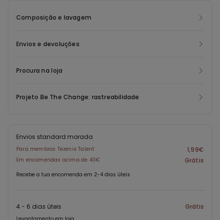
Composição e lavagem
Envios e devoluções
Procura na loja
Projeto Be The Change: rastreabilidade
Envios standard morada
Para membros Tezenis Talent
1,99€
Em encomendas acima de 40€
Grátis
Recebe a tua encomenda em 2-4 dias úteis
4 - 6 dias úteis
Grátis
Levantamento em loja