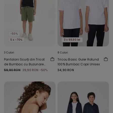
-50%
5 x -70%
3 x 69,90 lei
3 Culori
8 Culori
Pantaloni Scurți din Tricot
Tricou Basic Guler Rotund
de Bumbac cu Buzunare
100% Bumbac Copii Unisex
Băieți
59,90 RON
29,90 RON
-50%
34,90 RON