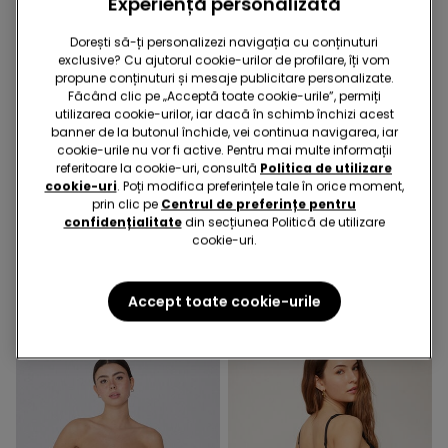
Experiență personalizată
Dorești să-ți personalizezi navigația cu conținuturi
exclusive? Cu ajutorul cookie-urilor de profilare, îți vom
propune conținuturi și mesaje publicitare personalizate.
Făcând clic pe „Acceptă toate cookie-urile”, permiți
utilizarea cookie-urilor, iar dacă în schimb închizi acest
banner de la butonul închide, vei continua navigarea, iar
cookie-urile nu vor fi active. Pentru mai multe informații
Microfibră reciclată
referitoare la cookie-uri, consultă
Politica de utilizare
cookie-uri
. Poți modifica preferințele tale în orice moment,
prin clic pe
Centrul de preferințe pentru
5 Culori
6 Culori
confidențialitate
din secțiunea Politică de utilizare
cookie-uri.
Sutien Bandeau Căptușit
5 Perechi Șosete pe Gleznă
Decoltat din Microfibră
din Bumbac Culoare Uni
Reciclată
Unisex
89,90 RON
34,90 RON
Accept toate cookie-urile