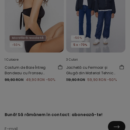
Microfibră reciclată
-50%
-50%
5 x -70%
1 Culoare
3 Culori
Costum de Baie Întreg
Jachetă cu Fermoar și
Bandeau cu Fronseu
Glugă din Material Tehnic
Microfibră Reciclată
Copii Unisex
99,90 RON
49,90 RON
-50%
119,90 RON
59,90 RON
-50%
Bună! Să rămânem în contact: abonează-te!