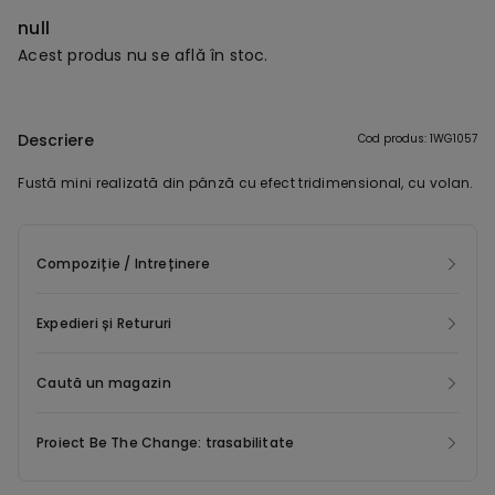
null
Acest produs nu se află în stoc.
Descriere
Cod produs: 1WG1057
Fustă mini realizată din pânză cu efect tridimensional, cu volan.
Compoziție / Intreținere
Expedieri și Retururi
Caută un magazin
Proiect Be The Change: trasabilitate