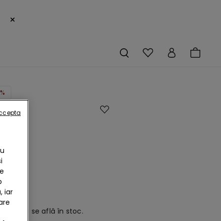
×
0%
accepta
c
Cu
u
i
eu
te
b
 iar
are
odus nu se află în stoc.