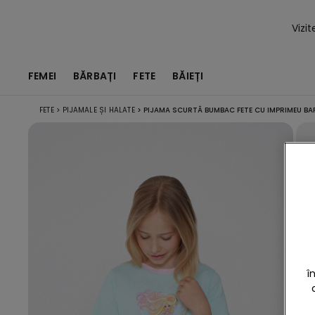
Vizi
FEMEI
BĂRBAȚI
FETE
BĂIEȚI
FETE
>
PIJAMALE ȘI HALATE
>
PIJAMA SCURTĂ BUMBAC FETE CU IMPRIMEU BA
î