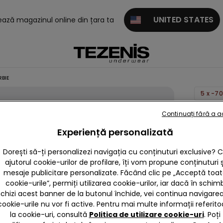
UNITED STATES
tează magazinul online din țara ta
RBIE
5 x -7
Pijama
Continuați fără a 
Scurtă
Experiență personalizată
Bumba
Dorești să-ți personalizezi navigația cu conținuturi exclusive? 
Fete c
ajutorul cookie-urilor de profilare, îți vom propune conținuturi ș
Imprim
mesaje publicitare personalizate. Făcând clic pe „Acceptă toa
Barbie
cookie-urile”, permiți utilizarea cookie-urilor, iar dacă în schim
nchizi acest banner de la butonul închide, vei continua navigarea,
null
cookie-urile nu vor fi active. Pentru mai multe informații referito
Acest pr
la cookie-uri, consultă
Politica de utilizare cookie-uri
. Poți