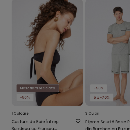
Microfibră reciclată
-50%
-50%
5 x -70%
1 Culoare
3 Culori
Costum de Baie Întreg
Pijama Scurtă Basic P
Bandeau cu Fronseu
din Bumbac cu Buzu