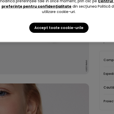
modifica preferințele tale în orice moment, prin clic pe
Centrul
preferințe pentru confidențialitate
din secțiunea Politică 
utilizare cookie-uri.
Descrie
Accept toate cookie-urile
Pijama s
imprimeu 
Compoz
Expedi
Caută
Proiec