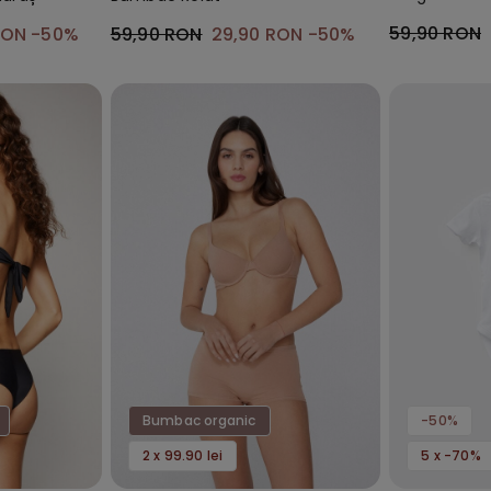
59,90 RON
RON
-50%
59,90 RON
29,90 RON
-50%
Bumbac organic
-50%
2 x 99.90 lei
5 x -70%