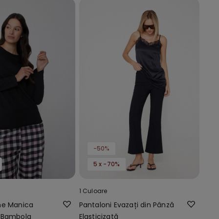
-50%
5 x -70%
1 Culoare
ne Manica
Pantaloni Evazați din Pânză
 Bambola
Elasticizată