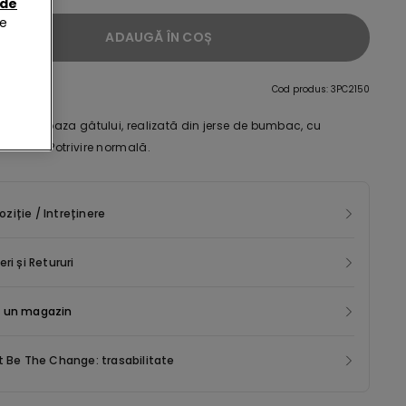
 de
de
ADAUGĂ ÎN COȘ
re
Cod produs: 3PC2150
curtă la baza gâtului, realizată din jerse de bumbac, cu
Barbie. Potrivire normală.
iție / Intreținere
eri și Retururi
 un magazin
t Be The Change: trasabilitate