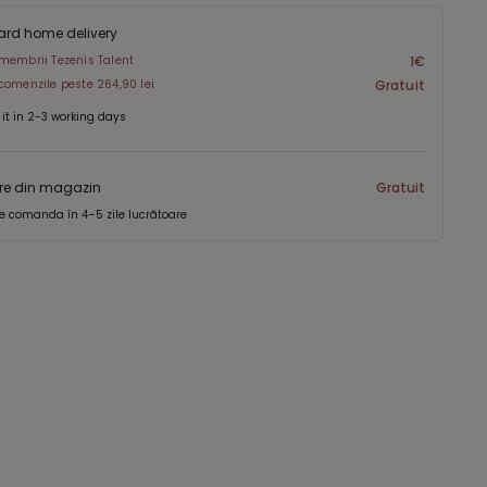
ard home delivery
membrii Tezenis Talent
1€
comenzile peste 264,90 lei
Gratuit
 it in 2-3 working days
re din magazin
Gratuit
e comanda în 4–5 zile lucrătoare