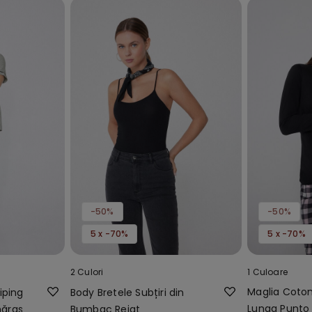
-50%
-50%
5 x -70%
5 x -70%
2 Culori
1 Culoare
Maglia Coto
iping
Body Bretele Subțiri din
Lunga Punto
năraș
Bumbac Reiat