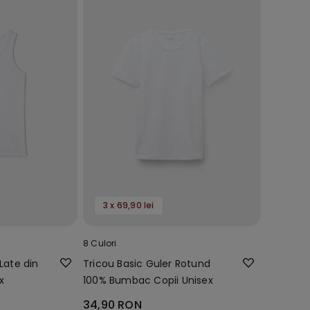
3 x 69,90 lei
8 Culori
Late din
Tricou Basic Guler Rotund
x
100% Bumbac Copii Unisex
34,90 RON