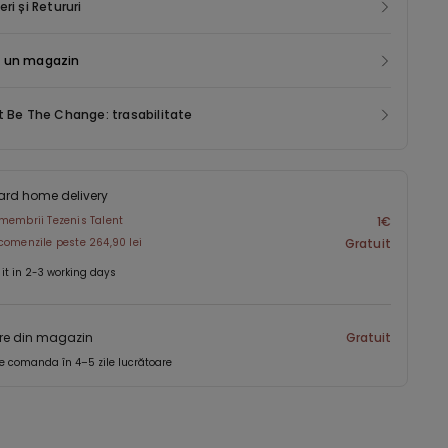
eri și Retururi
 un magazin
t Be The Change: trasabilitate
ard home delivery
membrii Tezenis Talent
1€
comenzile peste 264,90 lei
Gratuit
 it in 2-3 working days
re din magazin
Gratuit
e comanda în 4–5 zile lucrătoare