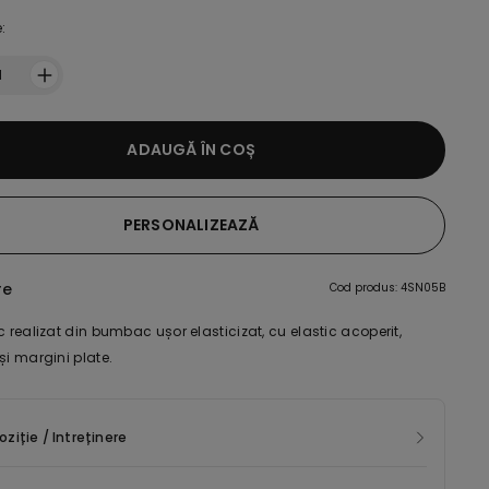
:
1
ADAUGĂ ÎN COȘ
PERSONALIZEAZĂ
re
Cod produs: 4SN05B
c realizat din bumbac ușor elasticizat, cu elastic acoperit,
și margini plate.
iție / Intreținere