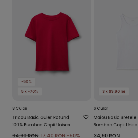
-50%
5 x -70%
3 x 69,90 lei
8 Culori
6 Culori
Tricou Basic Guler Rotund
Maiou Basic Bretele 
100% Bumbac Copii Unisex
Bumbac Copii Unise
34,90 RON
17,40 RON
-50%
34,90 RON