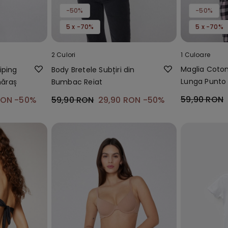
-50%
-50%
5 x -70%
5 x -70%
2 Culori
1 Culoare
Maglia Coto
iping
Body Bretele Subțiri din
Lunga Punto
năraș
Bumbac Reiat
59,90 RON
RON
-50%
59,90 RON
29,90 RON
-50%