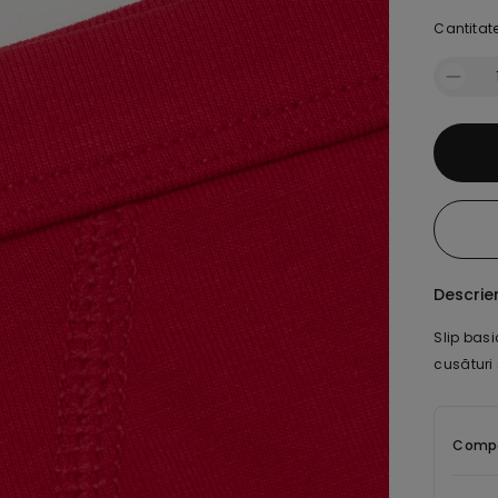
Cantitate
Descrie
Slip basi
cusături 
Compoz