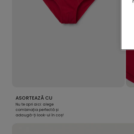
ASORTEAZĂ CU
Nu te opri aici: alege
combinația perfectă și
adaugă-ți look-ul în coș!