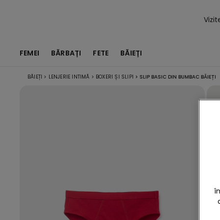
Vizi
FEMEI
BĂRBAȚI
FETE
BĂIEȚI
BĂIEȚI
>
LENJERIE INTIMĂ
>
BOXERI ȘI SLIPI
>
SLIP BASIC DIN BUMBAC BĂIEȚI
î