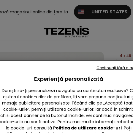
UNITED STATES
tează magazinul online din țara ta
Slip
Continuați fără a 
Basic
Experiență personalizată
din
Dorești să-ți personalizezi navigația cu conținuturi exclusive? 
Bumba
ajutorul cookie-urilor de profilare, îți vom propune conținuturi ș
Băieți
mesaje publicitare personalizate. Făcând clic pe „Acceptă toa
19,90 
cookie-urile”, permiți utilizarea cookie-urilor, iar dacă în schim
nchizi acest banner de la butonul închide, vei continua navigarea,
cookie-urile nu vor fi active. Pentru mai multe informații referito
Culoare 
la cookie-uri, consultă
Politica de utilizare cookie-uri
. Poți