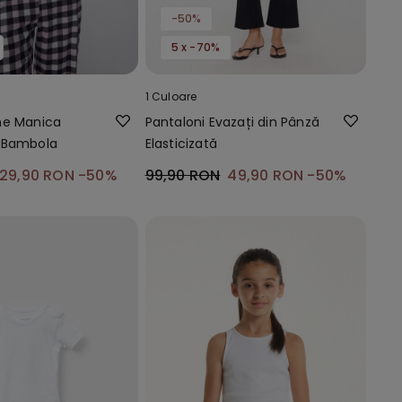
-50%
5 x -70%
1 Culoare
ne Manica
Pantaloni Evazați din Pânză
 Bambola
Elasticizată
29,90 RON
-50%
99,90 RON
49,90 RON
-50%