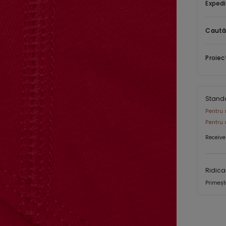
Expedi
Caută
Proiec
Stand
Pentru 
Pentru 
Receive
Ridica
Primeșt