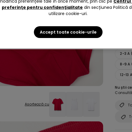
modifica preferințele tale în orice moment, prin clic pe
Centrul
preferințe pentru confidențialitate
din secțiunea Politică 
utilizare cookie-uri.
Accept toate cookie-urile
size:
Al
2-3 A
8-9 A 
12-13 
Nu știi c
Consultă 
Asortează cu
Ta
T