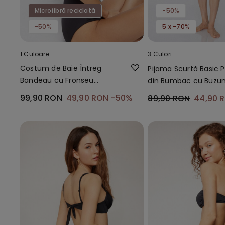
Microfibră reciclată
-50%
-50%
5 x -70%
1 Culoare
3 Culori
Costum de Baie Întreg
Pijama Scurtă Basic P
Bandeau cu Fronseu
din Bumbac cu Buzu
Microfibră Reciclată
99,90 RON
49,90 RON
-50%
89,90 RON
44,90 