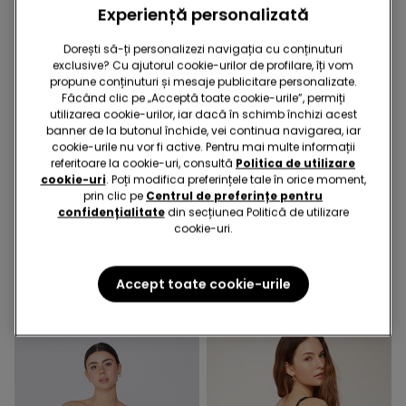
Experiență personalizată
Dorești să-ți personalizezi navigația cu conținuturi
exclusive? Cu ajutorul cookie-urilor de profilare, îți vom
propune conținuturi și mesaje publicitare personalizate.
Făcând clic pe „Acceptă toate cookie-urile”, permiți
utilizarea cookie-urilor, iar dacă în schimb închizi acest
banner de la butonul închide, vei continua navigarea, iar
cookie-urile nu vor fi active. Pentru mai multe informații
referitoare la cookie-uri, consultă
Politica de utilizare
Microfibră reciclată
cookie-uri
. Poți modifica preferințele tale în orice moment,
prin clic pe
Centrul de preferințe pentru
confidențialitate
din secțiunea Politică de utilizare
5 Culori
6 Culori
cookie-uri.
Sutien Bandeau Căptușit
5 Perechi Șosete pe Gleznă
Decoltat din Microfibră
din Bumbac Culoare Uni
Reciclată
Unisex
89,90 RON
34,90 RON
Accept toate cookie-urile