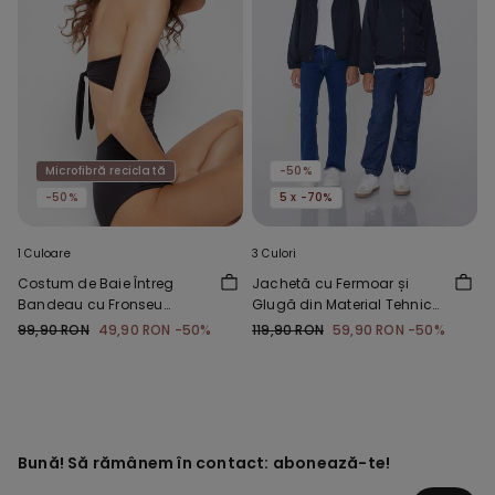
Microfibră reciclată
-50%
-50%
5 x -70%
1 Culoare
3 Culori
Costum de Baie Întreg
Jachetă cu Fermoar și
Bandeau cu Fronseu
Glugă din Material Tehnic
Microfibră Reciclată
Copii Unisex
99,90 RON
49,90 RON
-50%
119,90 RON
59,90 RON
-50%
Bună! Să rămânem în contact: abonează-te!