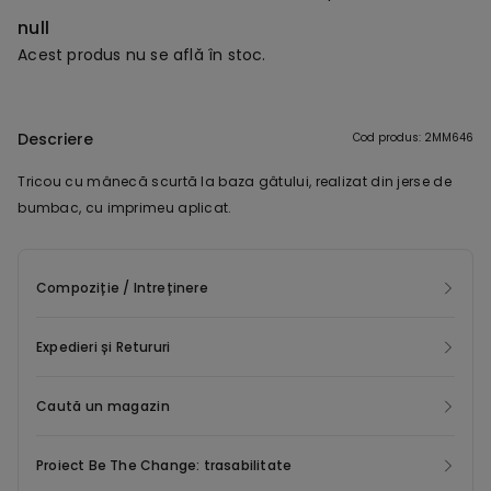
null
Acest produs nu se află în stoc.
Descriere
Cod produs: 2MM646
Tricou cu mânecă scurtă la baza gâtului, realizat din jerse de
bumbac, cu imprimeu aplicat.
Compoziție / Intreținere
Expedieri și Retururi
Caută un magazin
Proiect Be The Change: trasabilitate