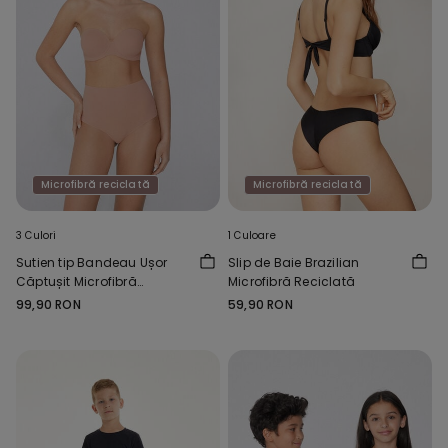
Microfibră reciclată
Microfibră reciclată
3 Culori
1 Culoare
Sutien tip Bandeau Ușor
Slip de Baie Brazilian
Căptușit Microfibră
Microfibră Reciclată
Reciclată Full Coverage
99,90 RON
59,90 RON