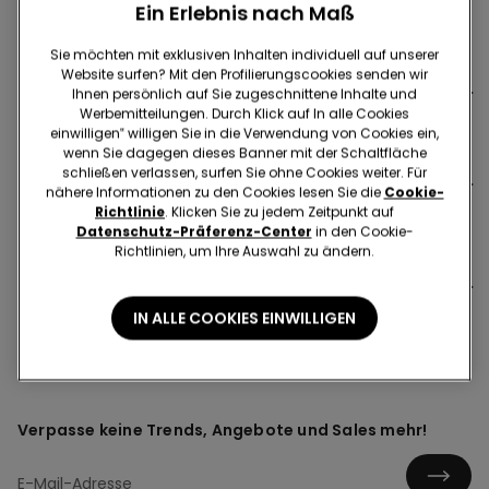
Ein Erlebnis nach Maß
Sie möchten mit exklusiven Inhalten individuell auf unserer
Website surfen? Mit den Profilierungscookies senden wir
Was ist der Unterschied zwischen einem
Ihnen persönlich auf Sie zugeschnittene Inhalte und
Newsletter-Abonnement und einem Konto?
Werbemitteilungen. Durch Klick auf In alle Cookies
einwilligen‟ willigen Sie in die Verwendung von Cookies ein,
wenn Sie dagegen dieses Banner mit der Schaltfläche
schließen verlassen, surfen Sie ohne Cookies weiter. Für
Kann ich mein Konto löschen?
nähere Informationen zu den Cookies lesen Sie die
Cookie-
Richtlinie
. Klicken Sie zu jedem Zeitpunkt auf
Datenschutz-Präferenz-Center
in den Cookie-
Richtlinien, um Ihre Auswahl zu ändern.
Kann ich mich mit meinem Social-Media-Konto auf
der Tezenis-Website anmelden? Wo kann ich meine
persönlichen Daten einsehen?
IN ALLE COOKIES EINWILLIGEN
Verpasse keine Trends, Angebote und Sales mehr!