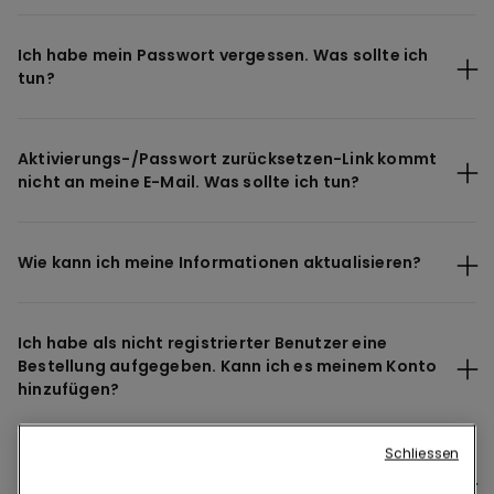
Ich habe mein Passwort vergessen. Was sollte ich
tun?
Aktivierungs-/Passwort zurücksetzen-Link kommt
nicht an meine E-Mail. Was sollte ich tun?
Wie kann ich meine Informationen aktualisieren?
Ich habe als nicht registrierter Benutzer eine
Bestellung aufgegeben. Kann ich es meinem Konto
hinzufügen?
Schliessen
Benötige ich ein Konto, um eine Bestellung
aufzugeben?