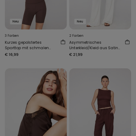
Neu
Neu
3 Farben
2 Farben
Kurzes gepolstertes
Asymmetrisches
Sporttop mit schmalen
Unterkleid/Kleid aus Satin
Trägern
und Spitze
€ 16,99
€ 21,99