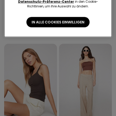
Datenschutz-Präferenz-Center
in den Cookie-
Richtlinien, um Ihre Auswahl zu ändern.
2 Farben
11 Farben
Midi-Kleid mit Raffung
Top mit Ringerrücken aus
IN ALLE COOKIES EINWILLIGEN
Crinkle
gerippter Baumwolle
€ 18,99
€ 12,99