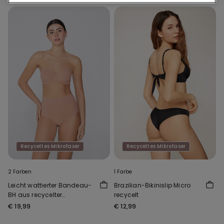
Recyceltes Mikrofaser
Recyceltes Mikrofaser
2 Farben
1 Farbe
Leicht wattierter Bandeau-
Brazilian-Bikinislip Micro
BH aus recycelter
recycelt
Mikrofaser Full Coverage
€ 19,99
€ 12,99