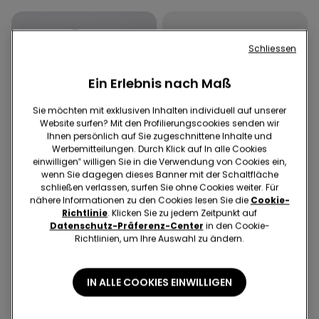
Schliessen
Ein Erlebnis nach Maß
Sie möchten mit exklusiven Inhalten individuell auf unserer
Website surfen? Mit den Profilierungscookies senden wir
Ihnen persönlich auf Sie zugeschnittene Inhalte und
Werbemitteilungen. Durch Klick auf In alle Cookies
einwilligen‟ willigen Sie in die Verwendung von Cookies ein,
wenn Sie dagegen dieses Banner mit der Schaltfläche
schließen verlassen, surfen Sie ohne Cookies weiter. Für
nähere Informationen zu den Cookies lesen Sie die
Cookie-
Recyceltes Mikrofaser
Richtlinie
. Klicken Sie zu jedem Zeitpunkt auf
Datenschutz-Präferenz-Center
in den Cookie-
Richtlinien, um Ihre Auswahl zu ändern.
5 Farben
4 Farben
Gepolsterter Bandeau-BH
5 Paar einfarbige
aus recycelter Mikrofaser
Sneakersocken aus
IN ALLE COOKIES EINWILLIGEN
mit Ausschnitt
Baumwolle Unisex
€ 18,99
€ 5,99