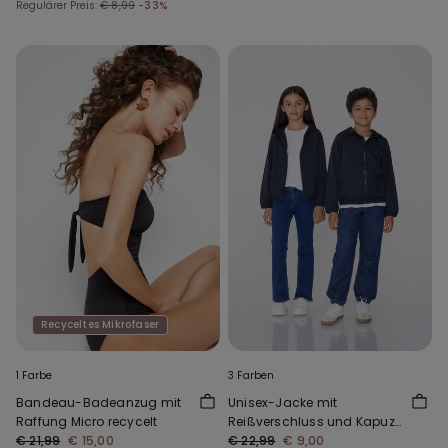
Regulärer Preis:
€ 8,99
-33%
Recyceltes Mikrofaser
1 Farbe
3 Farben
Bandeau-Badeanzug mit
Unisex-Jacke mit
Raffung Micro recycelt
Reißverschluss und Kapuze
€ 21,99
€ 15,00
aus Funktionsgewebe für
€ 22,99
€ 9,00