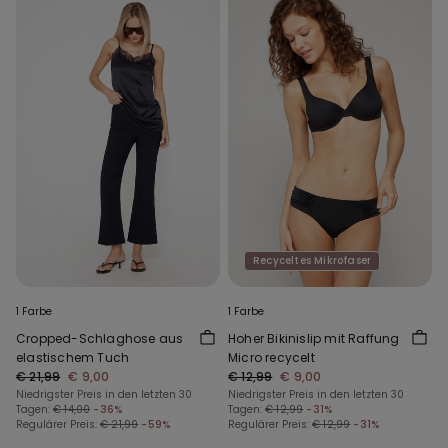
Recyceltes Mikrofaser
1 Farbe
1 Farbe
Cropped-Schlaghose aus
Hoher Bikinislip mit Raffung
elastischem Tuch
Micro recycelt
€ 21,99
€ 9,00
€ 12,99
€ 9,00
Niedrigster Preis in den letzten 30
Niedrigster Preis in den letzten 30
Tagen:
€ 14,00
-36%
Tagen:
€ 12,99
-31%
Regulärer Preis:
€ 21,99
-59%
Regulärer Preis:
€ 12,99
-31%