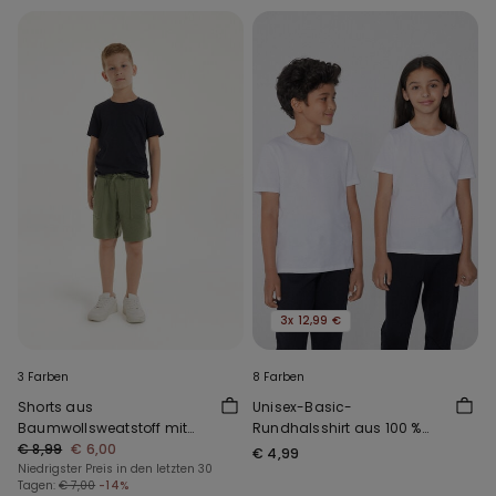
3x 12,99 €
3 Farben
8 Farben
Shorts aus
Unisex-Basic-
Baumwollsweatstoff mit
Rundhalsshirt aus 100 %
Taschen für Jungen
€ 8,99
€ 6,00
Baumwolle für Kinder
€ 4,99
Niedrigster Preis in den letzten 30
Tagen:
€ 7,00
-14%