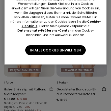
Werbemitteilungen. Durch Klick auf In alle Cookies
einwilligen‟ willigen Sie in die Verwendung von Cookies ein,
wenn Sie dagegen dieses Banner mit der Schaltfläche
schließen verlassen, surfen Sie ohne Cookies weiter. Für
nähere Informationen zu den Cookies lesen Sie die
Cookie-
Richtlinie
. Klicken Sie zu jedem Zeitpunkt auf
Datenschutz-Präferenz-Center
in den Cookie-
Richtlinien, um Ihre Auswahl zu ändern.
IN ALLE COOKIES EINWILLIGEN
Recyceltes Mikrofaser
Recyceltes Mikrofaser
1 Farbe
5 Farben
Hoher Bikinislip mit Raffung
Gepolsterter Bandeau-BH
Micro recycelt
aus recycelter Mikrofaser
€ 12,99
€ 9,00
mit Ausschnitt
€ 18,99
Niedrigster Preis in den letzten 30
Tagen:
€ 12,99
-31%
Regulärer Preis:
€ 12,99
-31%