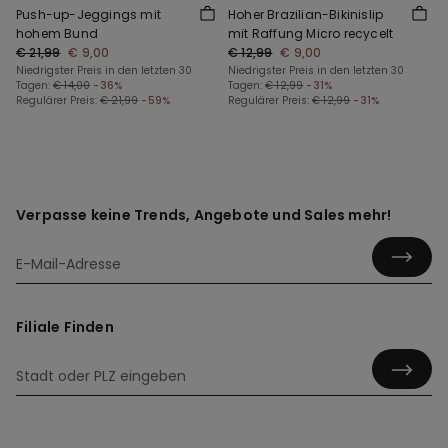
Push-up-Jeggings mit
Hoher Brazilian-Bikinislip
hohem Bund
mit Raffung Micro recycelt
€ 21,99
€ 9,00
€ 12,99
€ 9,00
Niedrigster Preis in den letzten 30
Niedrigster Preis in den letzten 30
Tagen:
€ 14,00
-36%
Tagen:
€ 12,99
-31%
Regulärer Preis:
€ 21,99
-59%
Regulärer Preis:
€ 12,99
-31%
Verpasse keine Trends, Angebote und Sales mehr!
Filiale Finden