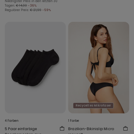
Niedrigster Preis in den letzten 30
Tagen:
€ 14,00
-36%
Regulärer Preis:
€ 21,99
-59%
Recyceltes Mikrofaser
4 Farben
1 Farbe
5 Paar einfarbige
Brazilian-Bikinislip Micro