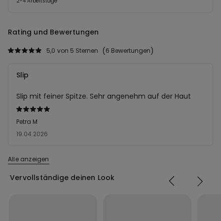
2-4 Arbeitstage
Rating und Bewertungen
5,0
von 5 Sternen
6 Bewertungen
Slip
Slip mit feiner Spitze. Sehr angenehm auf der Haut
Mit
5
Petra M
von
19.04.2026
5
bewertet
Alle anzeigen
Vervollständige deinen Look