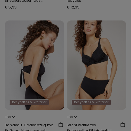
Sneakersocken aus
recycelt
Baumwolle Unisex
€ 5,99
€ 12,99
Recyceltes Mikrofaser
Recyceltes Mikrofaser
1 Farbe
1 Farbe
Bandeau-Badeanzug mit
Leicht wattiertes
Raffung Micro recycelt
Balconette-Bikinioberteil