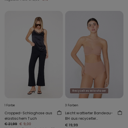
Recyceltes Mikrofaser
1 Farbe
3 Farben
Cropped-Schlaghose aus
Leicht wattierter Bandeau-
elastischem Tuch
BH aus recycelter
€ 21,99
€ 9,00
Mikrofaser Full Coverage
€ 19,99