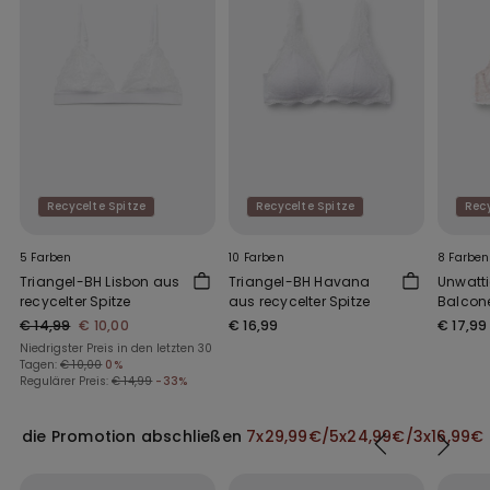
Recycelte Spitze
Recycelte Spitze
Recy
5 Farben
10 Farben
8 Farben
Triangel-BH Lisbon aus
Triangel-BH Havana
Unwatti
recycelter Spitze
aus recycelter Spitze
Balcone
aus rec
€ 14,99
€ 10,00
€ 16,99
€ 17,99
Niedrigster Preis in den letzten 30
Tagen:
€ 10,00
0%
Regulärer Preis:
€ 14,99
-33%
die Promotion abschließen
7x29,99€/5x24,99€/3x16,99€