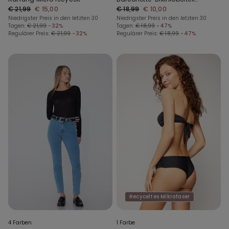
€ 21,99
€ 15,00
mit Raffung aus recycelter
€ 18,99
€ 10,00
Niedrigster Preis in den letzten 30
Mikrofaser
Niedrigster Preis in den letzten 30
Tagen:
€ 21,99
-32%
Tagen:
€ 18,99
-47%
Regulärer Preis:
€ 21,99
-32%
Regulärer Preis:
€ 18,99
-47%
Recyceltes Mikrofaser
4 Farben
1 Farbe