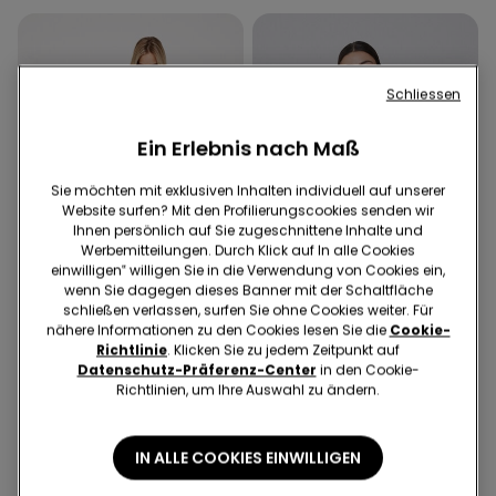
Schliessen
Ein Erlebnis nach Maß
Sie möchten mit exklusiven Inhalten individuell auf unserer
Website surfen? Mit den Profilierungscookies senden wir
Ihnen persönlich auf Sie zugeschnittene Inhalte und
Werbemitteilungen. Durch Klick auf In alle Cookies
einwilligen‟ willigen Sie in die Verwendung von Cookies ein,
wenn Sie dagegen dieses Banner mit der Schaltfläche
schließen verlassen, surfen Sie ohne Cookies weiter. Für
Recyceltes Mikrofaser
nähere Informationen zu den Cookies lesen Sie die
Cookie-
Richtlinie
. Klicken Sie zu jedem Zeitpunkt auf
Datenschutz-Präferenz-Center
in den Cookie-
1 Farbe
3 Farben
Richtlinien, um Ihre Auswahl zu ändern.
Cropped-Schlaghose aus
Leicht wattierter Bandeau-
elastischem Tuch
BH aus recycelter
€ 21,99
€ 9,00
Mikrofaser Full Coverage
IN ALLE COOKIES EINWILLIGEN
€ 19,99
Niedrigster Preis in den letzten 30
Tagen:
€ 14,00
-36%