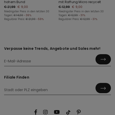
hohem Bund
mit Raffung Micro recycelt
€ 21,99
€ 9,00
€ 12,99
€ 9,00
Niedrigster Preis in den letzten 30
Niedrigster Preis in den letzten 30
Tagen:
€ 14,00
-36%
Tagen:
€ 12,99
-31%
Regulärer Preis:
€ 21,99
-59%
Regulärer Preis:
€ 12,99
-31%
Verpasse keine Trends, Angebote und Sales mehr!
Filiale Finden