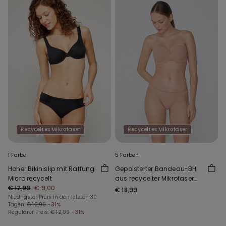
Recyceltes Mikrofaser
Recyceltes Mikrofaser
1 Farbe
5 Farben
Hoher Bikinislip mit Raffung
Gepolsterter Bandeau-BH
Micro recycelt
aus recycelter Mikrofaser
€ 12,99
€ 9,00
mit Ausschnitt
€ 18,99
Niedrigster Preis in den letzten 30
Tagen:
€ 12,99
-31%
Regulärer Preis:
€ 12,99
-31%