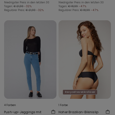
Niedrigster Preis in den letzten 30
Mikrofaser
Niedrigster Preis in den letzten 30
Tagen:
€ 21,99
-32%
Tagen:
€ 18,99
-47%
Regulärer Preis:
€ 21,99
-32%
Regulärer Preis:
€ 18,99
-47%
Recyceltes Mikrofaser
4 Farben
1 Farbe
Push-up-Jeggings mit
Hoher Brazilian-Bikinislip