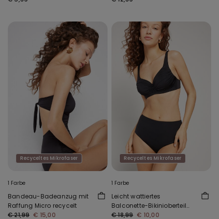
Recyceltes Mikrofaser
Recyceltes Mikrofaser
1 Farbe
1 Farbe
Bandeau-Badeanzug mit
Leicht wattiertes
Raffung Micro recycelt
Balconette-Bikinioberteil
€ 21,99
€ 15,00
mit Raffung aus recycelter
€ 18,99
€ 10,00