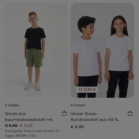
3x 12,99 €
3 Farben
8 Farben
Shorts aus
Unisex-Basic-
Baumwollsweatstoff mit
Rundhalsshirt aus 100 %
Taschen für Jungen
€ 8,99
€ 6,00
Baumwolle für Kinder
€ 4,99
Niedrigster Preis in den letzten 30
Tagen:
€ 7,00
-14%