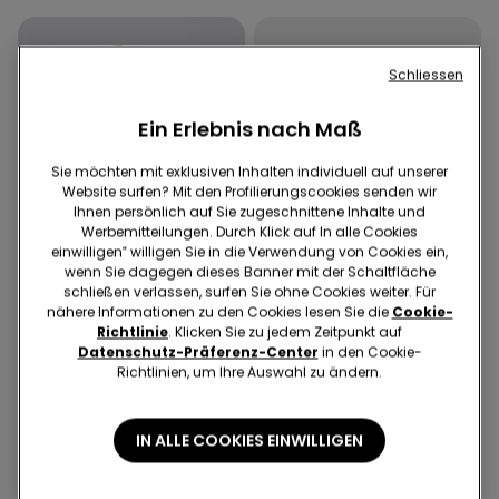
Schliessen
Ein Erlebnis nach Maß
Sie möchten mit exklusiven Inhalten individuell auf unserer
Website surfen? Mit den Profilierungscookies senden wir
Ihnen persönlich auf Sie zugeschnittene Inhalte und
Werbemitteilungen. Durch Klick auf In alle Cookies
einwilligen‟ willigen Sie in die Verwendung von Cookies ein,
wenn Sie dagegen dieses Banner mit der Schaltfläche
schließen verlassen, surfen Sie ohne Cookies weiter. Für
nähere Informationen zu den Cookies lesen Sie die
Cookie-
Recyceltes Mikrofaser
Richtlinie
. Klicken Sie zu jedem Zeitpunkt auf
Datenschutz-Präferenz-Center
in den Cookie-
Richtlinien, um Ihre Auswahl zu ändern.
5 Farben
4 Farben
Gepolsterter Bandeau-BH
5 Paar einfarbige
aus recycelter Mikrofaser
Sneakersocken aus
IN ALLE COOKIES EINWILLIGEN
mit Ausschnitt
Baumwolle Unisex
€ 18,99
€ 5,99