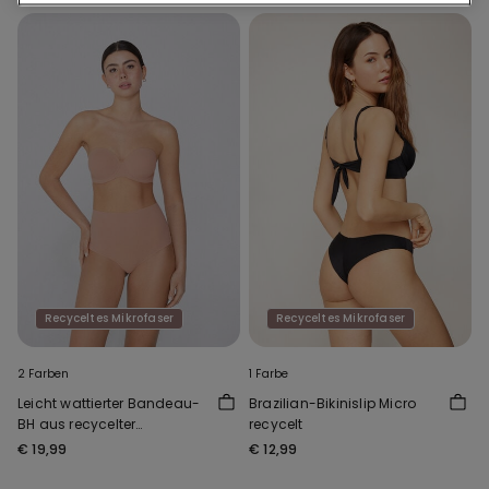
Recyceltes Mikrofaser
Recyceltes Mikrofaser
2 Farben
1 Farbe
Leicht wattierter Bandeau-
Brazilian-Bikinislip Micro
BH aus recycelter
recycelt
Mikrofaser Full Coverage
€ 19,99
€ 12,99