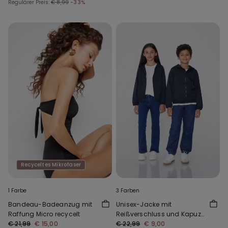
Regulärer Preis:
€ 8,99
-33%
Recyceltes Mikrofaser
1 Farbe
3 Farben
Bandeau-Badeanzug mit
Unisex-Jacke mit
Raffung Micro recycelt
Reißverschluss und Kapuze
€ 21,99
€ 15,00
aus Funktionsgewebe für
€ 22,99
€ 9,00