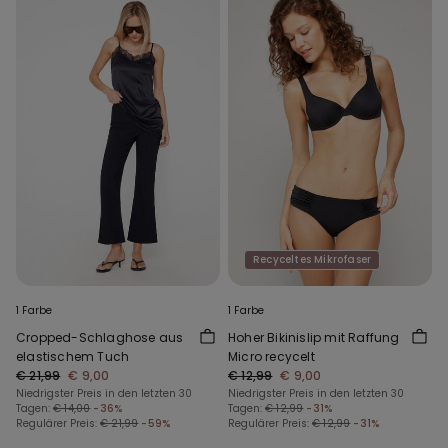
Recyceltes Mikrofaser
1 Farbe
1 Farbe
Cropped-Schlaghose aus
Hoher Bikinislip mit Raffung
elastischem Tuch
Micro recycelt
€ 21,99
€ 9,00
€ 12,99
€ 9,00
Niedrigster Preis in den letzten 30
Niedrigster Preis in den letzten 30
Tagen:
€ 14,00
-36%
Tagen:
€ 12,99
-31%
Regulärer Preis:
€ 21,99
-59%
Regulärer Preis:
€ 12,99
-31%