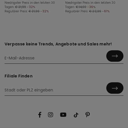
Niedrigster Preis in den letzten 30
Kinder
Niedrigster Preis in den letzten 30
Tagen:
€ 21,99
-32%
Tagen:
€ 14,00
-36%
Regulärer Preis:
€ 21,99
-32%
Regulärer Preis:
€ 22,99
-61%
Verpasse keine Trends, Angebote und Sales mehr!
Filiale Finden