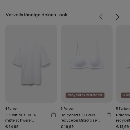
Vervollständige deinen Look
Recyceltes Mikrofaser
Recy
4 Farben
5 Farben
5 Farben
T-Shirt aus 100 %
Balconette-BH aus
Balcon
mittelschwerer
recycelter Mikrofaser
recycel
Baumwolle Oversize
Wien
Full Co
€ 14,99
€ 16,99
€ 18,99