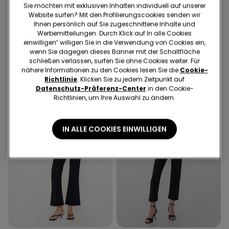
Sie möchten mit exklusiven Inhalten individuell auf unserer
Push-up-Jeggings mit
Leggings aus elastischem
Website surfen? Mit den Profilierungscookies senden wir
hohem Bund
Tuchstoff
Ihnen persönlich auf Sie zugeschnittene Inhalte und
€ 21,99
€ 9,00
€ 18,99
€ 6,00
Werbemitteilungen. Durch Klick auf In alle Cookies
Niedrigster Preis in den letzten 30
Niedrigster Preis in den letzten 30
einwilligen‟ willigen Sie in die Verwendung von Cookies ein,
Tagen:
€ 14,00
-36%
Tagen:
€ 10,00
-40%
Regulärer Preis:
€ 21,99
-59%
Regulärer Preis:
€ 18,99
-68%
wenn Sie dagegen dieses Banner mit der Schaltfläche
schließen verlassen, surfen Sie ohne Cookies weiter. Für
nähere Informationen zu den Cookies lesen Sie die
Cookie-
Richtlinie
. Klicken Sie zu jedem Zeitpunkt auf
Datenschutz-Präferenz-Center
in den Cookie-
Richtlinien, um Ihre Auswahl zu ändern.
IN ALLE COOKIES EINWILLIGEN