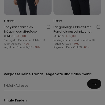
3 Farben
1 Farbe
Body mit schmalen
Langärmliges Oberteil mit
Trägern aus Mikrofaser
Rundhalsausschnitt und
€ 14,99
€ 6,00
Bündchen
€ 14,99
€ 6,00
Niedrigster Preis in den letzten 30
Niedrigster Preis in den letzten 30
Tagen:
€ 10,00
-40%
Tagen:
€ 10,00
-40%
Regulärer Preis:
€ 14,99
-60%
Regulärer Preis:
€ 14,99
-60%
Verpasse keine Trends, Angebote und Sales mehr!
Filiale Finden