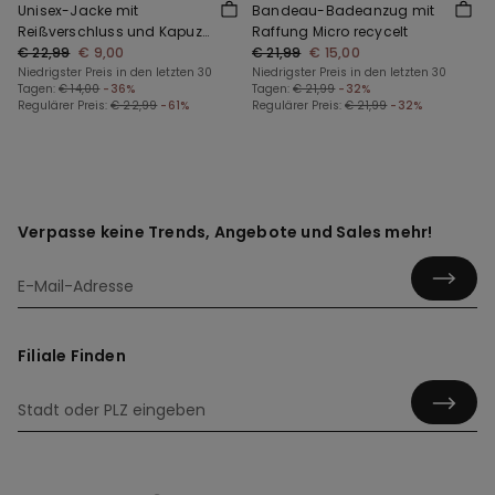
Unisex-Jacke mit
Bandeau-Badeanzug mit
Reißverschluss und Kapuze
Raffung Micro recycelt
aus Funktionsgewebe für
€ 22,99
€ 9,00
€ 21,99
€ 15,00
Kinder
Niedrigster Preis in den letzten 30
Niedrigster Preis in den letzten 30
Tagen:
€ 14,00
-36%
Tagen:
€ 21,99
-32%
Regulärer Preis:
€ 22,99
-61%
Regulärer Preis:
€ 21,99
-32%
Verpasse keine Trends, Angebote und Sales mehr!
Filiale Finden