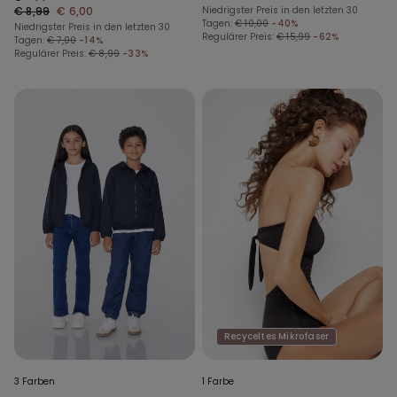
für Mädchen
€ 8,99
€ 6,00
Niedrigster Preis in den letzten 30
Tagen:
€ 10,00
-40%
Niedrigster Preis in den letzten 30
Regulärer Preis:
€ 15,99
-62%
Tagen:
€ 7,00
-14%
Regulärer Preis:
€ 8,99
-33%
Recyceltes Mikrofaser
3 Farben
1 Farbe