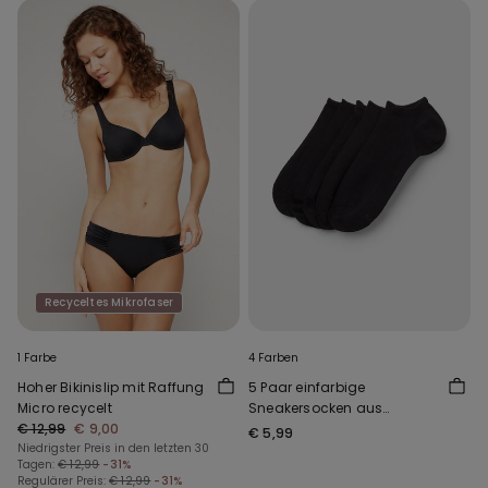
Recyceltes Mikrofaser
1 Farbe
4 Farben
Hoher Bikinislip mit Raffung
5 Paar einfarbige
Micro recycelt
Sneakersocken aus
€ 12,99
€ 9,00
Baumwolle Unisex
€ 5,99
Niedrigster Preis in den letzten 30
Tagen:
€ 12,99
-31%
Regulärer Preis:
€ 12,99
-31%