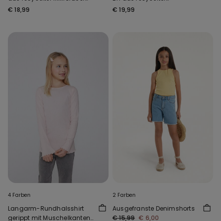
mit Ausschnitt
Mikrofaser Full Coverage
€ 18,99
€ 19,99
4 Farben
2 Farben
Langarm-Rundhalsshirt
Ausgefranste Denimshorts
gerippt mit Muschelkanten
€ 15,99
€ 6,00