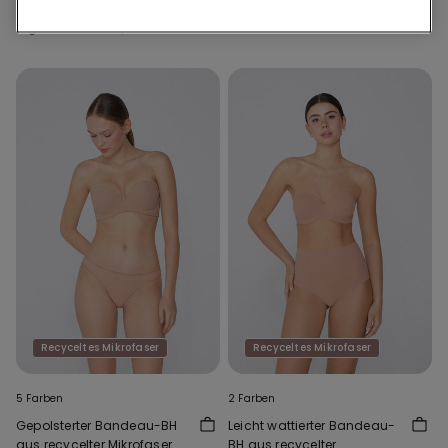
Regulärer Preis:
€ 19,99
-70%
Tagen:
€ 14,00
-36%
Regulärer Preis:
€ 21,99
-59%
Recyceltes Mikrofaser
Recyceltes Mikrofaser
5 Farben
2 Farben
Gepolsterter Bandeau-BH
Leicht wattierter Bandeau-
aus recycelter Mikrofaser
BH aus recycelter