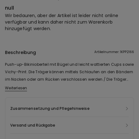
null
Wir bedauren, aber der Artikel ist leider nicht online
verfügbar und kann daher nicht zum Warenkorb
hinzugefügt werden.
Beschreibung
Artikelnummer: 1KPP2166
Push-up-Bikinioberteil mit Bügel und leicht wattierten Cups sowie
Vichy-Print. Die Träger können mittels Schlaufen an den Bändern
im Nacken oder am Rücken verschlossen werden./ Die Träger
und das Unterbrustband sind verstellbar.
Weiterlesen
Zusammensetzung und Pflegehinweise
Versand und Rückgabe