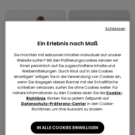
Schliessen
Ein Erlebnis nach Maß
Sie möchten mit exklusiven Inhalten individuell auf unserer
Website surfen? Mit den Profilierungscookies senden wir
Ihnen persönlich auf Sie zugeschnittene Inhalte und
Werbemitteilungen. Durch Klick auf In alle Cookies
einwilligen‟ willigen Sie in die Verwendung von Cookies ein,
wenn Sie dagegen dieses Banner mit der Schaltfläche
schließen verlassen, surfen Sie ohne Cookies weiter. Für
nähere Informationen zu den Cookies lesen Sie die
Cookie-
Richtlinie
. Klicken Sie zu jedem Zeitpunkt auf
Datenschutz-Präferenz-Center
in den Cookie-
Richtlinien, um Ihre Auswahl zu ändern.
1 Farbe
3 Farben
Cropped-Schlaghose aus
Skinny-Jeans für Mädchen
elastischem Tuch
€ 19,99
€ 6,00
IN ALLE COOKIES EINWILLIGEN
€ 21,99
€ 9,00
Niedrigster Preis in den letzten 30
Tagen:
€ 10,00
-40%
Niedrigster Preis in den letzten 30