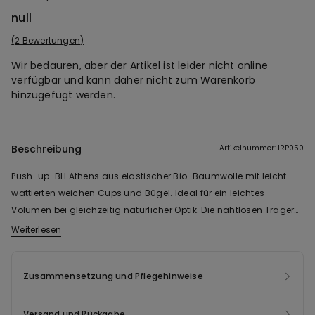
null
2 Bewertungen
Wir bedauren, aber der Artikel ist leider nicht online
verfügbar und kann daher nicht zum Warenkorb
hinzugefügt werden.
Beschreibung
Artikelnummer: 1RP050
Push-up-BH Athens aus elastischer Bio-Baumwolle mit leicht
wattierten weichen Cups und Bügel. Ideal für ein leichtes
Volumen bei gleichzeitig natürlicher Optik. Die nahtlosen Träger
sind verstellbar und der doppelte Häkchenverschluss am
Weiterlesen
Unterbrustband lässt sich in vier Breiten verstellen. Ab Größe 85B
können die Anzahl der Verschlusshäkchen und die Breite der
Zusammensetzung und Pflegehinweise
Träger variieren, damit eine optimale Passform und
Tragekomfort garantiert werden. Das Gewebe dieses
Kleidungsstücks ist aus Bio-Baumwolle gefertigt. Für den Anbau
Versand und Rückgabe