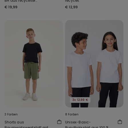
BH aus recycelter
recycelt
Mikrofaser Full Coverage
€ 19,99
€ 12,99
3x 12,99 €
3 Farben
8 Farben
Shorts aus
Unisex-Basic-
Baumwollsweatstoff mit
Rundhalsshirt aus 100 %