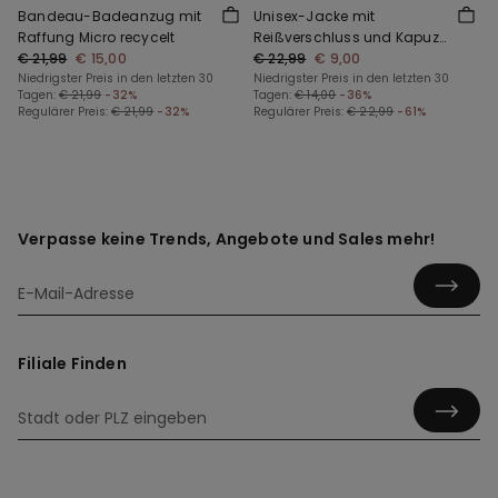
Bandeau-Badeanzug mit
Unisex-Jacke mit
Raffung Micro recycelt
Reißverschluss und Kapuze
€ 21,99
€ 15,00
aus Funktionsgewebe für
€ 22,99
€ 9,00
Niedrigster Preis in den letzten 30
Kinder
Niedrigster Preis in den letzten 30
Tagen:
€ 21,99
-32%
Tagen:
€ 14,00
-36%
Regulärer Preis:
€ 21,99
-32%
Regulärer Preis:
€ 22,99
-61%
Verpasse keine Trends, Angebote und Sales mehr!
Filiale Finden