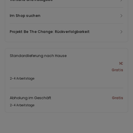
der Bio-Baumwolle wird weniger Wasser verbraucht und es
werden keine umwelt- oder gesundheitsschädlichen Pestizide
Im Shop suchen
eingesetzt, alle Mitarbeiter, die am Anbau der Baumwolle beteiligt
sind, arbeiten unter Wahrung der Menschenrechte, zudem wird
Projekt Be The Change: Rückverfolgbarkeit
Rücksicht auf das bewirtschaftete Gelände genommen und kein
Raubbau an ihm betrieben.
Standardlieferung nach Hause
1€
Gratis
2-4 Arbeitstage
Abholung im Geschäft
Gratis
2-4 Arbeitstage