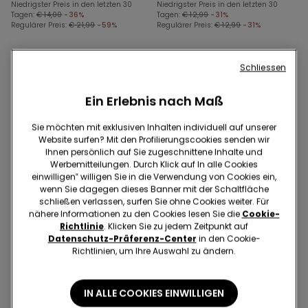
Niedrigster Preis in den letzten 30
Niedrigster Preis in den letzten 30
Tagen:
€ 14,00
-36%
Tagen:
€ 12,99
-31%
Regulärer Preis:
€ 21,99
-59%
Regulärer Preis:
€ 12,99
-31%
Schliessen
Ein Erlebnis nach Maß
Sie möchten mit exklusiven Inhalten individuell auf unserer
Website surfen? Mit den Profilierungscookies senden wir
Ihnen persönlich auf Sie zugeschnittene Inhalte und
Werbemitteilungen. Durch Klick auf In alle Cookies
einwilligen‟ willigen Sie in die Verwendung von Cookies ein,
wenn Sie dagegen dieses Banner mit der Schaltfläche
schließen verlassen, surfen Sie ohne Cookies weiter. Für
nähere Informationen zu den Cookies lesen Sie die
Cookie-
Richtlinie
. Klicken Sie zu jedem Zeitpunkt auf
Datenschutz-Präferenz-Center
in den Cookie-
Recyceltes Mikrofaser
Richtlinien, um Ihre Auswahl zu ändern.
5 Farben
4 Farben
IN ALLE COOKIES EINWILLIGEN
Gepolsterter Bandeau-BH
5 Paar einfarbige