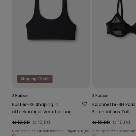
Shaping Effekt
2 Farben
3 Farben
Bustier-BH Shaping in
Balconette-BH Paris
offenkantiger Verarbeitung
Essential aus Tüll
€ 12,99
€ 10,00
€ 18,99
€ 10,00
Niedrigster Preis in den letzten 30 Tagen:
€ 10,00
Niedrigster Preis in den let
0%
0%