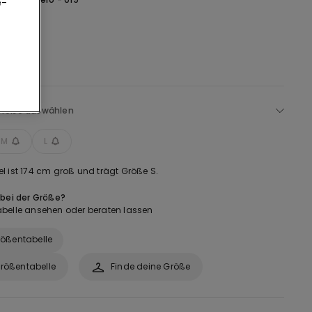
e-
Größe auswählen
M
L
l ist 174 cm groß und trägt Größe S.
 bei der Größe?
belle ansehen oder beraten lassen
ößentabelle
rößentabelle
Finde deine Größe