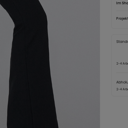
Im Sh
Projek
Stand
2-4 Arb
Abhol
2-4 Arb