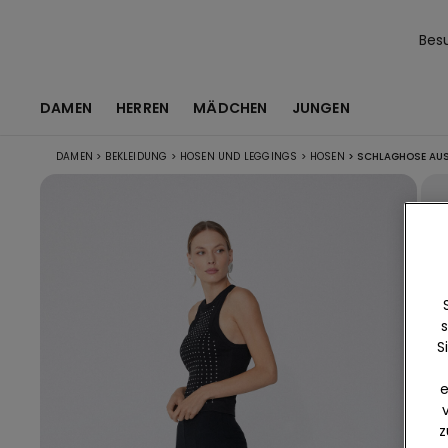
Bes
DAMEN
HERREN
MÄDCHEN
JUNGEN
DAMEN
>
BEKLEIDUNG
>
HOSEN UND LEGGINGS
>
HOSEN
>
SCHLAGHOSE AUS
s
S
e
z