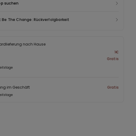
op suchen
t Be The Change: Rückverfolgbarkeit
ardlieferung nach Hause
1€
Gratis
eitstage
ung im Geschäft
Gratis
eitstage