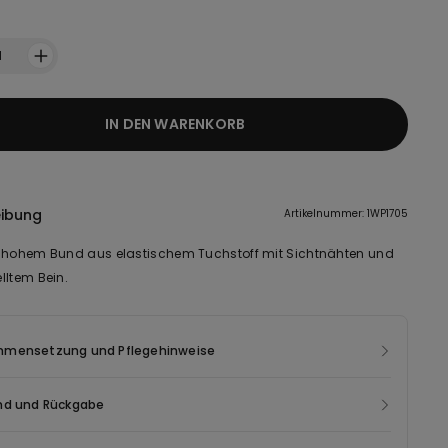
1
IN DEN WARENKORB
eibung
Artikelnummer: 1WP1705
 hohem Bund aus elastischem Tuchstoff mit Sichtnähten und
lltem Bein.
mensetzung und Pflegehinweise
nd und Rückgabe