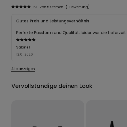
5,0
von 5 Sternen
1 Bewertung
Gutes Preis und Leistungsverhältnis
Perfekte Passform und Qualität, leider war die Lieferzeit
Mit
5
Sabine l
von
12.01.2026
5
bewertet
Alle anzeigen
Vervollständige deinen Look