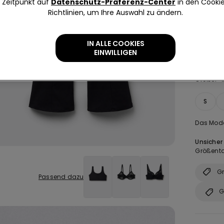
Zeitpunkt auf
Datenschutz-Präferenz-Center
in den Cooki
Richtlinien, um Ihre Auswahl zu ändern.
IN ALLE COOKIES
EINWILLIGEN
Größe:
S
Das Mode
Unsicher
Größenta
Gr
Passend dazu
G