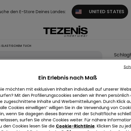
UNITED STATES
uche den E-Store Deines Landes:
 ELASTISCHEM TUCH
Schlag
aus
Sch
elasti
Ein Erlebnis nach Maß
Tuch
€ 24,9
Sie möchten mit exklusiven Inhalten individuell auf unserer Webs
urfen? Mit den Profilierungscookies senden wir Ihnen persönlich
Niedrigster
Regulärer P
ie zugeschnittene Inhalte und Werbemitteilungen. Durch Klick au
alle Cookies einwilligen‟ willigen Sie in die Verwendung von Cook
5,0
in, wenn Sie dagegen dieses Banner mit der Schaltfläche schli
verlassen, surfen Sie ohne Cookies weiter. Für nähere Informatio
u den Cookies lesen Sie die
Cookie-Richtlinie
. Klicken Sie zu j
Farbe:
Sc