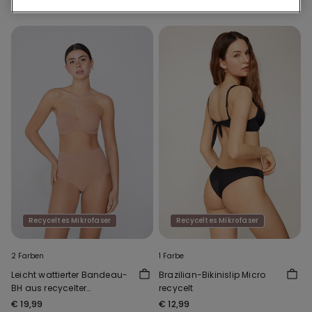
Recyceltes Mikrofaser
Recyceltes Mikrofaser
2 Farben
1 Farbe
Leicht wattierter Bandeau-
Brazilian-Bikinislip Micro
BH aus recycelter
recycelt
Mikrofaser Full Coverage
€ 19,99
€ 12,99