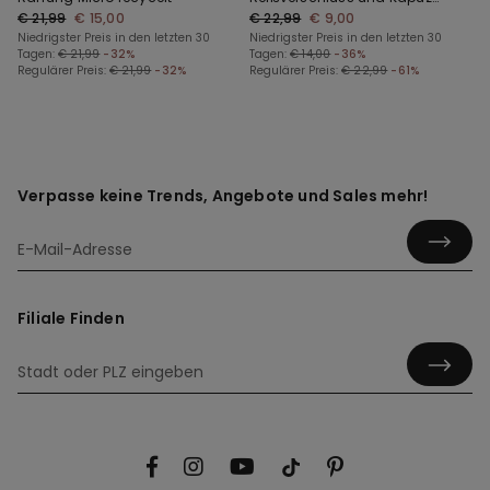
€ 21,99
€ 15,00
aus Funktionsgewebe für
€ 22,99
€ 9,00
Niedrigster Preis in den letzten 30
Kinder
Niedrigster Preis in den letzten 30
Tagen:
€ 21,99
-32%
Tagen:
€ 14,00
-36%
Regulärer Preis:
€ 21,99
-32%
Regulärer Preis:
€ 22,99
-61%
Verpasse keine Trends, Angebote und Sales mehr!
Filiale Finden