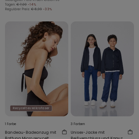
Tagen:
€ 7,00
-14%
Regulärer Preis:
€ 8,99
-33%
Recyceltes Mikrofaser
1 Farbe
3 Farben
Bandeau-Badeanzug mit
Unisex-Jacke mit
Raffung Micro recycelt
Reißverschluss und Kapuze