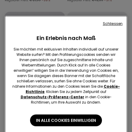
Regulärer Preis:
€ 21,99
-59%
Regulärer Preis:
€ 12,99
-31%
Schliessen
Ein Erlebnis nach Maß
Sie möchten mit exklusiven Inhalten individuell auf unserer
Website surfen? Mit den Profilierungscookies senden wir
Ihnen persönlich auf Sie zugeschnittene Inhalte und
Werbemitteilungen. Durch Klick auf In alle Cookies
einwilligen‟ willigen Sie in die Verwendung von Cookies ein,
wenn Sie dagegen dieses Banner mit der Schaltfläche
schließen verlassen, surfen Sie ohne Cookies weiter. Für
nähere Informationen zu den Cookies lesen Sie die
Cookie-
Richtlinie
. Klicken Sie zu jedem Zeitpunkt auf
Recyceltes Mikrofaser
Datenschutz-Präferenz-Center
in den Cookie-
Richtlinien, um Ihre Auswahl zu ändern.
5 Farben
4 Farben
Gepolsterter Bandeau-BH
5 Paar einfarbige
IN ALLE COOKIES EINWILLIGEN
aus recycelter Mikrofaser
Sneakersocken aus
mit Ausschnitt
Baumwolle Unisex
€ 18,99
€ 5,99