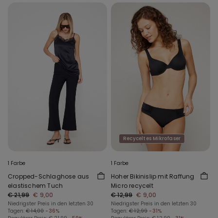
Recyceltes Mikrofaser
1 Farbe
1 Farbe
Cropped-Schlaghose aus
Hoher Bikinislip mit Raffung
elastischem Tuch
Micro recycelt
€ 21,99
€ 9,00
€ 12,99
€ 9,00
Niedrigster Preis in den letzten 30
Niedrigster Preis in den letzten 30
Tagen:
€ 14,00
-36%
Tagen:
€ 12,99
-31%