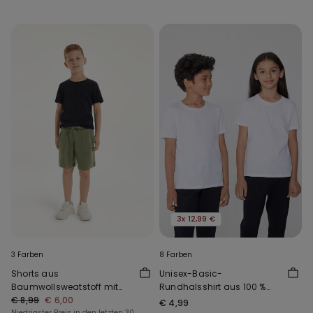
3x 12,99 €
3 Farben
8 Farben
Shorts aus
Unisex-Basic-
Baumwollsweatstoff mit
Rundhalsshirt aus 100 %
Taschen für Jungen
€ 8,99
€ 6,00
Baumwolle für Kinder
€ 4,99
Niedrigster Preis in den letzten 30