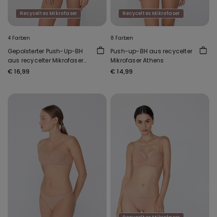
Recyceltes Mikrofaser
Recyceltes Mikrofaser
4 Farben
8 Farben
Gepolsterter Push-Up-BH
Push-up-BH aus recycelter
aus recycelter Mikrofaser
Mikrofaser Athens
Venice
€ 16,99
€ 14,99