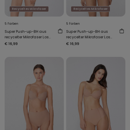
Recyceltes Mikrofaser
Recyceltes Mikrofaser
5 Farben
5 Farben
Super Push-up-BH aus
Super Push-up-BH aus
recycelter Mikrofaser Los
recycelter Mikrofaser Los
Angeles
Angeles
€ 16,99
€ 16,99