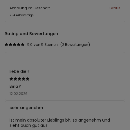
Abholung im Geschäft
Gratis
2-4 Arbeitstage
Rating und Bewertungen
5,0
von 5 Sternen
2 Bewertungen
liebe die!!
Mit
5
Elina P
von
12.02.2026
5
bewertet
sehr angenehm
ist mein absoluter Lieblings bh, so angenehm und
sieht auch gut aus