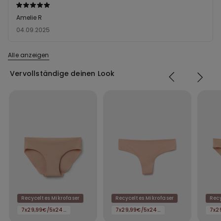
Mit
5
Amelie R
von
04.09.2025
5
bewertet
Alle anzeigen
Vervollständige deinen Look
Recyceltes Mikrofaser
Recyceltes Mikrofaser
Recy
7x29,99€/5x24,99€/3x16,99€
7x29,99€/5x24,99€/3x16,99€