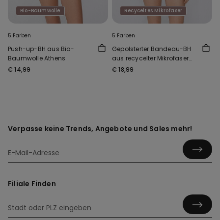
Bio-Baumwolle
Recyceltes Mikrofaser
5 Farben
5 Farben
Push-up-BH aus Bio-
Gepolsterter Bandeau-BH
Baumwolle Athens
aus recycelter Mikrofaser
mit Ausschnitt
€ 14,99
€ 18,99
Verpasse keine Trends, Angebote und Sales mehr!
Filiale Finden