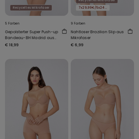
Recyceltes Mikrofaser
Recyceltes Mikrofaser
7x29,99€/5x24,99€/3x16,99€
5 Farben
9 Farben
Gepolsterter Super Push-up
Nahtloser Brazilian Slip aus
Bandeau-BH Madrid aus
Mikrofaser
recycelter Mikrofaser
€ 18,99
€ 6,99