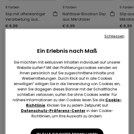
8 Farben
9 Farben
5 Farben
Slip mit offenkantiger
Nahtloser Brazilian Slip
Slip au
Verarbeitung aus
aus Mikrofaser
Mikrofa
recycelter Mikrofaser
€ 6,99
€ 6,99
€ 6,99
Schliessen
Ein Erlebnis nach Maß
Das könnte Dir auch gefallen
Sie möchten mit exklusiven Inhalten individuell auf unserer
Website surfen? Mit den Profilierungscookies senden wir
Ihnen persönlich auf Sie zugeschnittene Inhalte und
Werbemitteilungen. Durch Klick auf In alle Cookies
einwilligen‟ willigen Sie in die Verwendung von Cookies ein,
wenn Sie dagegen dieses Banner mit der Schaltfläche
schließen verlassen, surfen Sie ohne Cookies weiter. Für
nähere Informationen zu den Cookies lesen Sie die
Cookie-
Richtlinie
. Klicken Sie zu jedem Zeitpunkt auf
Datenschutz-Präferenz-Center
in den Cookie-
Richtlinien, um Ihre Auswahl zu ändern.