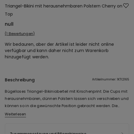
Triangel-Bikini mit herausnehmbaren Polstern Cherry on
Top
null
1 Bewertungen
Wir bedauren, aber der Artikel ist leider nicht online
verfügbar und kann daher nicht zum Warenkorb
hinzugefügt werden.
Beschreibung
Artikelnummer: 1KTI2165
Bügelloses Triangel-Bikinioberteil mit Kirschenprint. Die Cups mit
herausnehmbaren, dünnen Polstern lassen sich verschieben und
können so in die gewünschte Position gebracht werden. Die
Träger sind mit Verschluss im Nacken oder am Rücken mithilfe
Weiterlesen
der Schlaufen an den Bändern verstellbar. Schleife zum
Verschließen am Rücken.
Zusammensetzung und Pflegehinweise