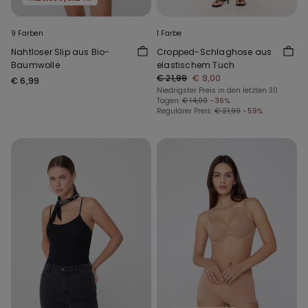
9 Farben
1 Farbe
Nahtloser Slip aus Bio-
Cropped-Schlaghose aus
Baumwolle
elastischem Tuch
€ 21,99
€ 9,00
€ 6,99
Niedrigster Preis in den letzten 30
Tagen:
€ 14,00
-36%
Regulärer Preis:
€ 21,99
-59%