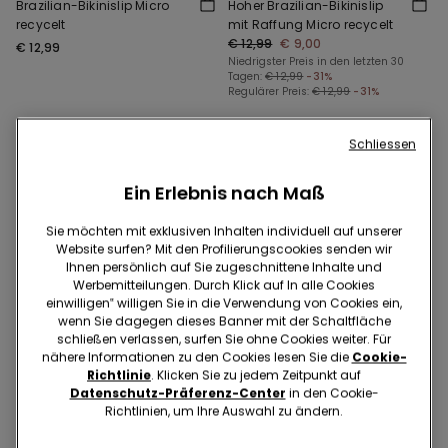
Brazilian-Bikinislip Micro
Hoher Brazilian-Bikinislip
recycelt
mit Raffung Micro recycelt
€ 12,99
€ 9,00
€ 12,99
Niedrigster Preis in den letzten 30
Tagen:
€ 12,99
-31%
Regulärer Preis:
€ 12,99
-31%
Schliessen
Ein Erlebnis nach Maß
Sie möchten mit exklusiven Inhalten individuell auf unserer
Website surfen? Mit den Profilierungscookies senden wir
Ihnen persönlich auf Sie zugeschnittene Inhalte und
Werbemitteilungen. Durch Klick auf In alle Cookies
einwilligen‟ willigen Sie in die Verwendung von Cookies ein,
wenn Sie dagegen dieses Banner mit der Schaltfläche
schließen verlassen, surfen Sie ohne Cookies weiter. Für
nähere Informationen zu den Cookies lesen Sie die
Cookie-
Richtlinie
. Klicken Sie zu jedem Zeitpunkt auf
Datenschutz-Präferenz-Center
in den Cookie-
Richtlinien, um Ihre Auswahl zu ändern.
Recyceltes Mikrofaser