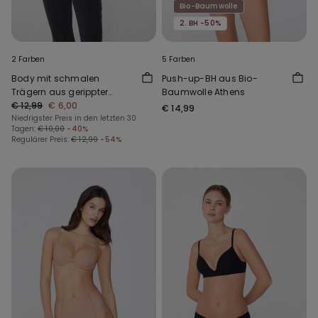
Bio-Baumwolle
2. BH -50%
2 Farben
5 Farben
Body mit schmalen
Push-up-BH aus Bio-
Trägern aus gerippter
Baumwolle Athens
Baumwolle
€ 12,99
€ 6,00
€ 14,99
Niedrigster Preis in den letzten 30
Tagen:
€ 10,00
-40%
Regulärer Preis:
€ 12,99
-54%