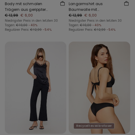
Body mit schmalen
Langarmshirt aus
Trägern aus gerippter
Baumwolle mit
Baumwolle
€ 12,99
€ 6,00
Muschelkante
€ 12,99
€ 6,00
Niedrigster Preis in den letzten 30
Niedrigster Preis in den letzten 30
Tagen:
€ 10,00
-40%
Tagen:
€ 10,00
-40%
Regulärer Preis:
€ 12,99
-54%
Regulärer Preis:
€ 12,99
-54%
Recyceltes Mikrofaser