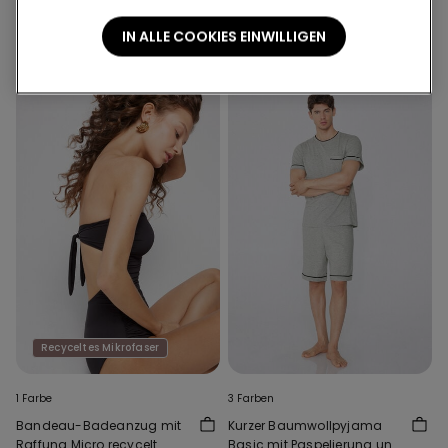
IN ALLE COOKIES EINWILLIGEN
Das könnte Dir auch gefallen
Recyceltes Mikrofaser
1 Farbe
3 Farben
Bandeau-Badeanzug mit
Kurzer Baumwollpyjama
Raffung Micro recycelt
Basic mit Paspelierung und