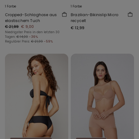
1 Farbe
1 Farbe
Cropped-Schlaghose aus
Brazilian-Bikinislip Micro
elastischem Tuch
recycelt
€ 21,99
€ 9,00
€ 12,99
Niedrigster Preis in den letzten 30
Tagen:
€ 14,00
-36%
Regulärer Preis:
€ 21,99
-59%