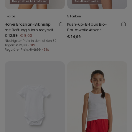
Recyceltes Mikrofaser
Bio-Baumwolle
1 Farbe
5 Farben
Hoher Brazilian-Bikinislip
Push-up-BH aus Bio-
mit Raffung Micro recycelt
Baumwolle Athens
€ 12,99
€ 9,00
€ 14,99
Niedrigster Preis in den letzten 30
Tagen:
€ 12,99
-31%
Regulärer Preis:
€ 12,99
-31%