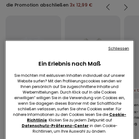
die Promotion abschließen
3x 12,99 €
Schliessen
Ein Erlebnis nach Maß
Sie möchten mit exklusiven Inhalten individuell auf unserer
Website surfen? Mit den Profilierungscookies senden wir
Ihnen persönlich auf Sie zugeschnittene Inhalte und
3x 12,99 €
3x 12,99 €
3x 1
Werbemitteilungen. Durch Klick auf In alle Cookies
einwilligen‟ willigen Sie in die Verwendung von Cookies ein,
wenn Sie dagegen dieses Banner mit der Schaltfläche
8 Farben
5 Farben
5 Farben
schließen verlassen, surfen Sie ohne Cookies weiter. Für
Unisex-Basic-
Unisex-Top aus
Unisex
nähere Informationen zu den Cookies lesen Sie die
Cookie-
Rundhalsshirt aus 100
Baumwolle für Kinder
Baumwol
Richtlinie
. Klicken Sie zu jedem Zeitpunkt auf
% Baumwolle für Kinder
€ 4,99
€ 4,99
€ 4,99
Datenschutz-Präferenz-Center
in den Cookie-
Richtlinien, um Ihre Auswahl zu ändern.