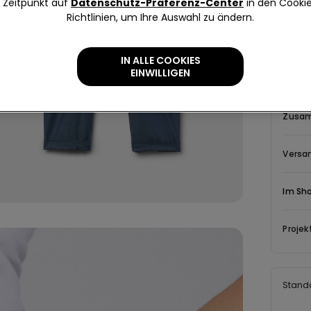
Zeitpunkt auf
Datenschutz-Präferenz-Center
in den Cooki
Richtlinien, um Ihre Auswahl zu ändern.
Beschr
Lange Ho
IN ALLE COOKIES
Gummizug
EINWILLIGEN
Zusam
Versa
Im Sh
Projek
Stand