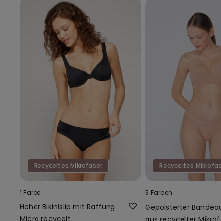
Recyceltes Mikrofaser
Recyceltes Mikrofa
1 Farbe
5 Farben
Hoher Bikinislip mit Raffung
Gepolsterter Bandea
Micro recycelt
aus recycelter Mikrof