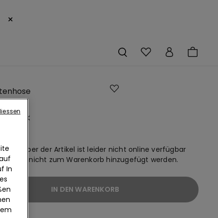
×
ttenhose
chstoff
liessen
im-Optik
ite
uren, aber der Artikel ist leider nicht online verfügbar
 auf
n daher nicht zum Warenkorb hinzugefügt werden.
f In
ies
eßen
IN DEN WARENKORB
nen
edem