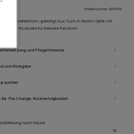
e-
eibung
Artikelnummer: 1WP476A
se in Zigarettenform, gefertigt aus Tuch in Denim-Optik mit
 an der Rückseite für bessere Passform.
mensetzung und Pflegehinweise
nd und Rückgabe
op suchen
t Be The Change: Rückverfolgbarkeit
ardlieferung nach Hause
1€