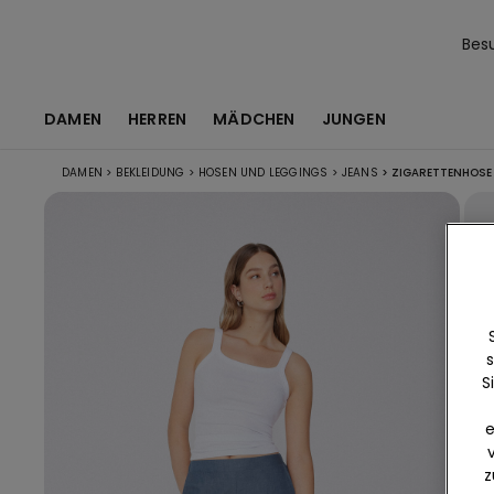
Bes
DAMEN
HERREN
MÄDCHEN
JUNGEN
DAMEN
>
BEKLEIDUNG
>
HOSEN UND LEGGINGS
>
JEANS
>
ZIGARETTENHOSE 
s
S
e
z