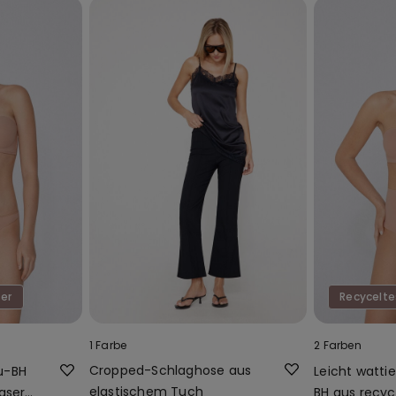
ser
Recycelte
1 Farbe
2 Farben
Cropped-Schlaghose aus
u-BH
Leicht watti
elastischem Tuch
aser
BH aus recyc