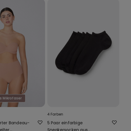
s Mikrofaser
4 Farben
erter Bandeau-
5 Paar einfarbige
elter
Sneakersocken aus