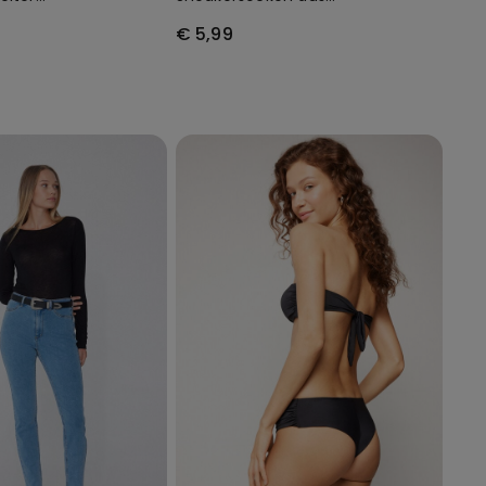
ull Coverage
Baumwolle Unisex
€ 5,99