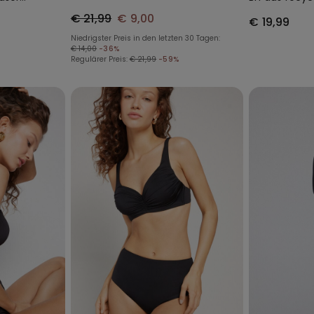
Mikrofaser F
€ 21,99
€ 9,00
€ 19,99
Niedrigster Preis in den letzten 30 Tagen:
€ 14,00
-36%
Regulärer Preis:
€ 21,99
-59%