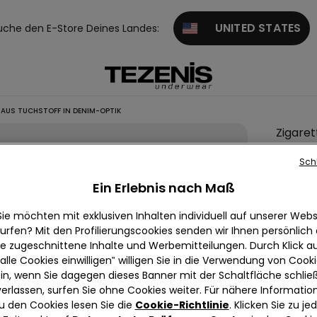
UNITED STATES
uche den E-Store Deines Landes:
AUS TUCHSTOFF IN DENIM-OPTIK
Zigare
aus Tu
Sch
in Den
Ein Erlebnis nach Maß
null
Sie möchten mit exklusiven Inhalten individuell auf unserer Webs
Wir beda
urfen? Mit den Profilierungscookies senden wir Ihnen persönlich
und kan
ie zugeschnittene Inhalte und Werbemitteilungen. Durch Klick au
alle Cookies einwilligen‟ willigen Sie in die Verwendung von Cook
in, wenn Sie dagegen dieses Banner mit der Schaltfläche schli
verlassen, surfen Sie ohne Cookies weiter. Für nähere Informatio
u den Cookies lesen Sie die
Cookie-Richtlinie
. Klicken Sie zu j