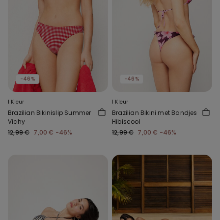
-46%
-46%
1 Kleur
1 Kleur
Brazilian Bikinislip Summer
Brazilian Bikini met Bandjes
Vichy
Hibiscool
12,99 €
7,00 €
-46%
12,99 €
7,00 €
-46%