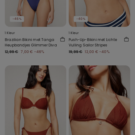
-46%
-40%
1 Kleur
1 Kleur
Brazilian Bikini met Tanga
Push-Up-Bikini met Lichte
Heupbandjes Glimmer Diva
Vulling Sailor Stripes
12,99 €
7,00 €
-46%
19,99 €
12,00 €
-40%