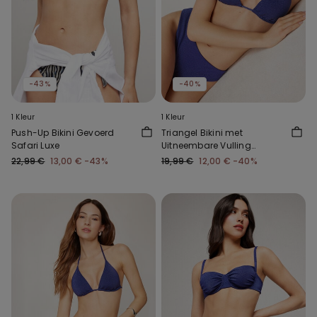
-43%
-40%
1 Kleur
1 Kleur
Push-Up Bikini Gevoerd
Triangel Bikini met
Safari Luxe
Uitneembare Vulling
Glimmer Diva
22,99 €
13,00 €
-43%
19,99 €
12,00 €
-40%