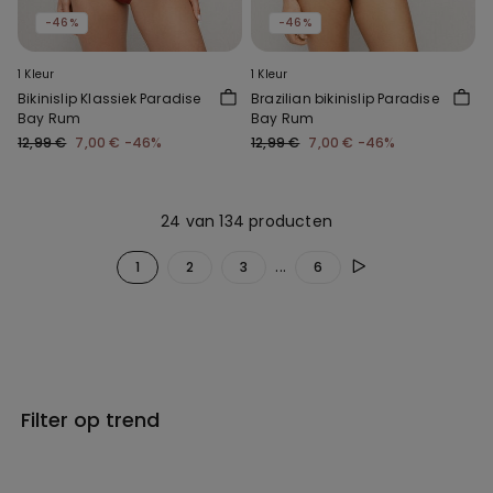
-46%
-46%
1 Kleur
1 Kleur
Bikinislip Klassiek Paradise
Brazilian bikinislip Paradise
Bay Rum
Bay Rum
12,99 €
7,00 €
-46%
12,99 €
7,00 €
-46%
24 van 134 producten
...
1
2
3
6
Filter op trend