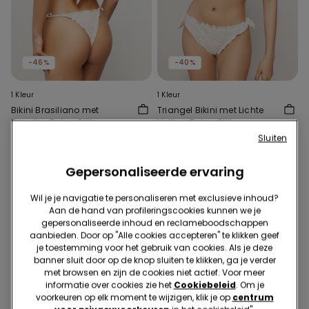
-46%
-40%
1 Kleur
1 Kleur
Bikini Brasiliano met
Triangel Bikini met Lichte
Bandjes Boho-Stijl
Vulling Boho-Stijl
12,99 €
7,00 €
-46%
19,99 €
12,00 €
-40%
Sluiten
Gepersonaliseerde ervaring
Wil je je navigatie te personaliseren met exclusieve inhoud?
Aan de hand van profileringscookies kunnen we je
gepersonaliseerde inhoud en reclameboodschappen
aanbieden. Door op "Alle cookies accepteren" te klikken geef
je toestemming voor het gebruik van cookies. Als je deze
banner sluit door op de knop sluiten te klikken, ga je verder
met browsen en zijn de cookies niet actief. Voor meer
informatie over cookies zie het
Cookiebeleid
. Om je
voorkeuren op elk moment te wijzigen, klik je op
centrum