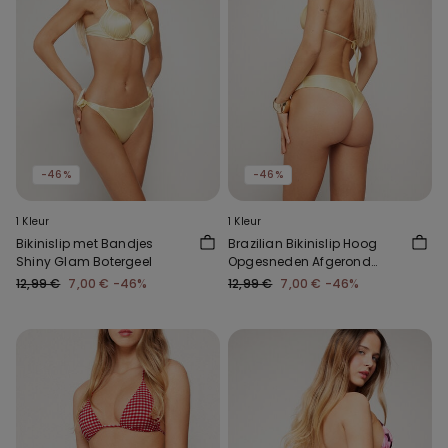
-46%
-46%
1 Kleur
1 Kleur
Bikinislip met Bandjes
Brazilian Bikinislip Hoog
Shiny Glam Botergeel
Opgesneden Afgerond
Shiny Botergeel
12,99 €
7,00 €
-46%
12,99 €
7,00 €
-46%