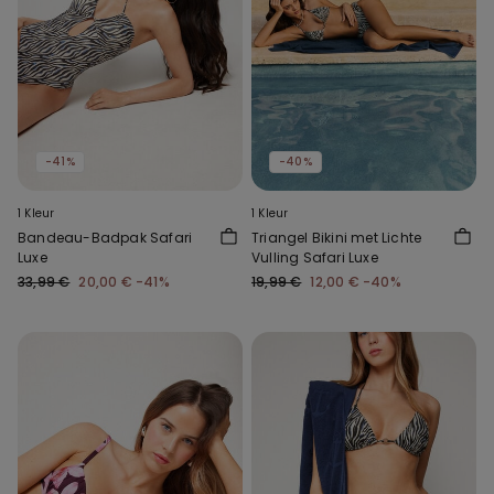
-41%
-40%
1 Kleur
1 Kleur
Bandeau-Badpak Safari
Triangel Bikini met Lichte
Luxe
Vulling Safari Luxe
33,99 €
20,00 €
-41%
19,99 €
12,00 €
-40%