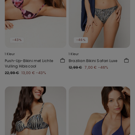
-43%
-46%
1 Kleur
1 Kleur
Push-Up-Bikini met Lichte
Brazilian Bikini Safari Luxe
Vulling Hibiscool
12,99 €
7,00 €
-46%
22,99 €
13,00 €
-43%