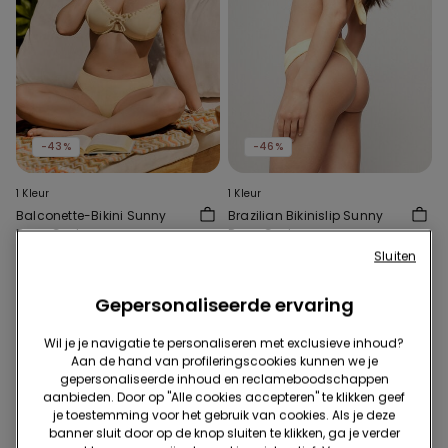
-43%
-46%
1 Kleur
1 Kleur
Balconette-Bikini Sunny
Brazilian Bikinislip Sunny
Days Geel
Days Geel
22,99 €
13,00 €
-43%
12,99 €
7,00 €
-46%
Sluiten
Gepersonaliseerde ervaring
Wil je je navigatie te personaliseren met exclusieve inhoud?
Aan de hand van profileringscookies kunnen we je
gepersonaliseerde inhoud en reclameboodschappen
aanbieden. Door op "Alle cookies accepteren" te klikken geef
je toestemming voor het gebruik van cookies. Als je deze
banner sluit door op de knop sluiten te klikken, ga je verder