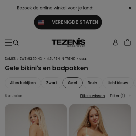
×
Bezoek de online winkel voor je land:
VERENIGDE STATEN
>
>
>
DAMES
ZWEMKLEDING
KLEUREN IN TREND
GEEL
Gele bikini's en badpakken
Alles bekijken
Zwart
Geel
Bruin
Lichtblauw
Filters wissen
Filter
(1)
8 artikelen