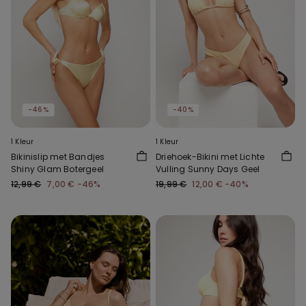
-46%
-40%
1 Kleur
1 Kleur
Bikinislip met Bandjes
Driehoek-Bikini met Lichte
Shiny Glam Botergeel
Vulling Sunny Days Geel
12,99 €
7,00 €
-46%
19,99 €
12,00 €
-40%