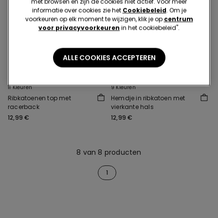
met browsen en zijn de cookies niet actief. Voor meer
informatie over cookies zie het
Cookiebeleid
. Om je
voorkeuren op elk moment te wijzigen, klik je op
centrum
voor privacyvoorkeuren
in het cookiebeleid".
ALLE COOKIES ACCEPTEREN
11 Kleuren
9 Kleuren
Ribkatoenen top met
Hemdje in ribkatoen met
racerback
vierkante hals
12,99 €
12,99 €
8 van 8 producten
1