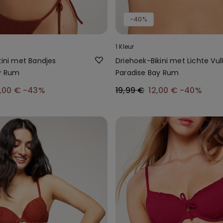
-40%
1 Kleur
kini met Bandjes
Driehoek-Bikini met Lichte Vul
y Rum
Paradise Bay Rum
2,00 €
-43%
19,99 €
12,00 €
-40%