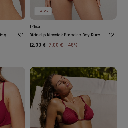
-46%
1 Kleur
ling
Bikinislip Klassiek Paradise Bay Rum
12,99 €
7,00 €
-46%