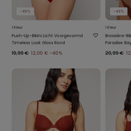
-40%
-43%
1 Kleur
1 Kleur
Push-Up-Bikini Licht Voorgevormd
Brassière-Bi
Timeless Look Gloss Rood
Paradise Ba
19,99 €
12,00 €
-40%
20,99 €
1