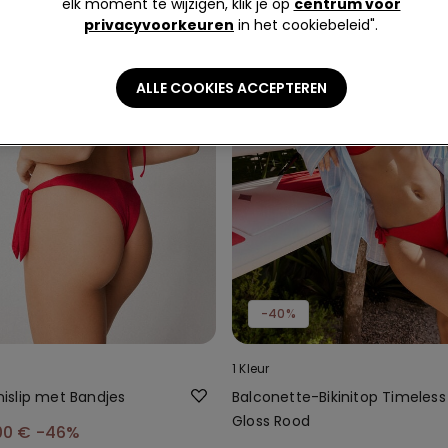
elk moment te wijzigen, klik je op
centrum voor
privacyvoorkeuren
in het cookiebeleid".
ALLE COOKIES ACCEPTEREN
-40%
1 Kleur
inislip met Bandjes
Balconette-Bikinitop Timeless
Gloss Rood
00 €
-46%