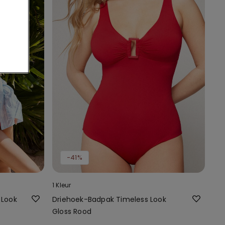
-41%
1 Kleur
 Look
Driehoek-Badpak Timeless Look
Gloss Rood