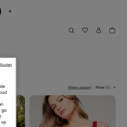
×
Sluiten
anje
 de
Filters wissen
Filter
(1)
houd
an
, ga
r
 op