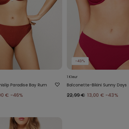
-43%
1 Kleur
kinislip Paradise Bay Rum
Balconette-Bikini Sunny Days
00 €
-46%
22,99 €
13,00 €
-43%