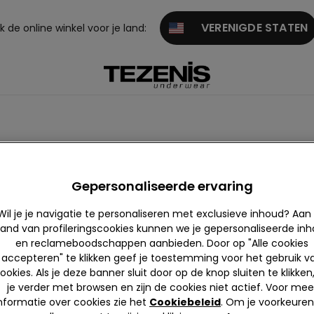
VERENIGDE STATEN
 de online winkel voor je land:
Paars
Roze
Groen
Rood
Goud
Wit
Or
Gepersonaliseerde ervaring
Wil je je navigatie te personaliseren met exclusieve inhoud? Aan
and van profileringscookies kunnen we je gepersonaliseerde in
en reclameboodschappen aanbieden. Door op "Alle cookies
accepteren" te klikken geef je toestemming voor het gebruik v
ookies. Als je deze banner sluit door op de knop sluiten te klikken
je verder met browsen en zijn de cookies niet actief. Voor mee
nformatie over cookies zie het
Cookiebeleid
. Om je voorkeuren