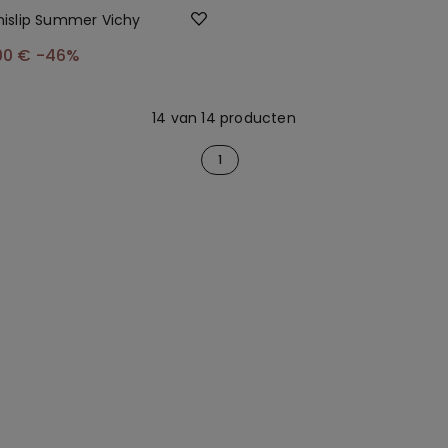
kinislip Summer Vichy
00 €
-46%
14 van 14 producten
1