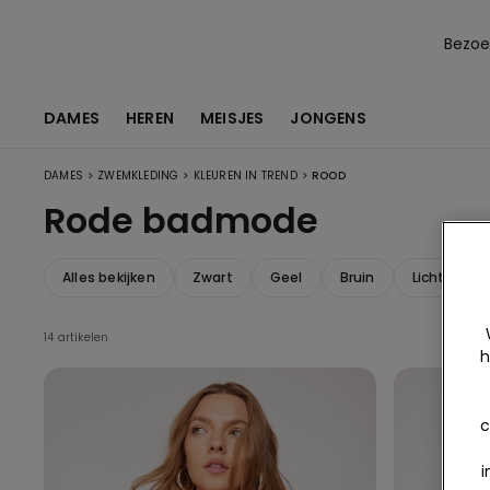
Bezoek
DAMES
HEREN
MEISJES
JONGENS
>
>
>
DAMES
ZWEMKLEDING
KLEUREN IN TREND
ROOD
Rode badmode
Alles bekijken
Zwart
Geel
Bruin
Lichtblauw
14 artikelen
h
c
i