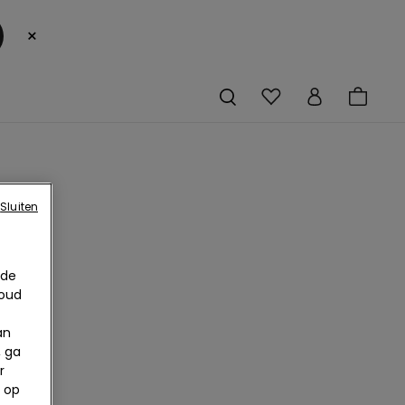
×
Sluiten
 de
houd
an
, ga
r
 op