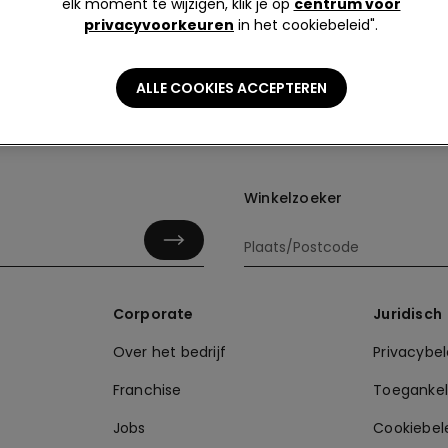
elk moment te wijzigen, klik je op
centrum voor
privacyvoorkeuren
in het cookiebeleid".
ALLE COOKIES ACCEPTEREN
Winkelzoeker
Corporate
Juridisch
Over het bedrijf
Privacybel
Franchise
Toegankeli
Jobs
Cookiebel