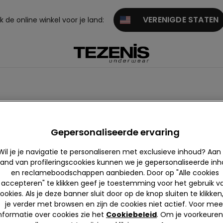
VERENIGDE STATEN
 de online winkel voor je land:
Gepersonaliseerde ervaring
est
(2)
Waals Gewest
(4)
Wil je je navigatie te personaliseren met exclusieve inhoud? Aan
and van profileringscookies kunnen we je gepersonaliseerde in
en reclameboodschappen aanbieden. Door op "Alle cookies
accepteren" te klikken geef je toestemming voor het gebruik v
KAART BEKIJKEN
ookies. Als je deze banner sluit door op de knop sluiten te klikken
je verder met browsen en zijn de cookies niet actief. Voor mee
nformatie over cookies zie het
Cookiebeleid
. Om je voorkeuren