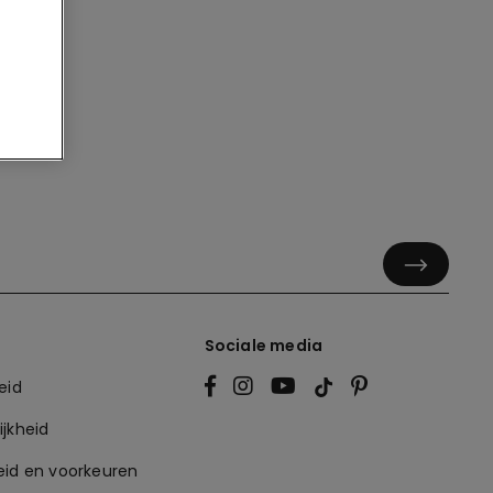
Sociale media
eid
jkheid
eid en voorkeuren