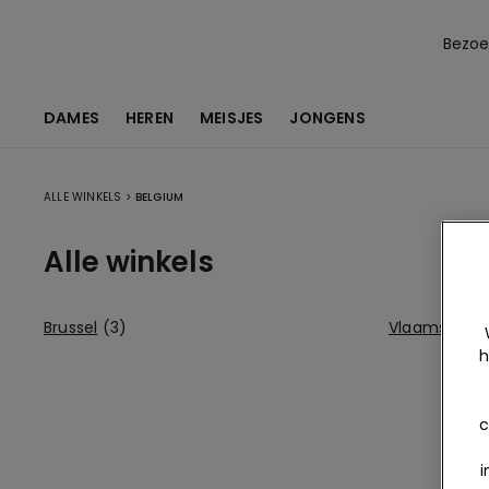
Bezoek
DAMES
HEREN
MEISJES
JONGENS
ALLE WINKELS
>
BELGIUM
Alle winkels
Brussel
(3)
Vlaams Gew
h
c
i