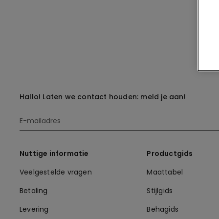
Hallo! Laten we contact houden: meld je aan!
Nuttige informatie
Productgids
Veelgestelde vragen
Maattabel
Betaling
Stijlgids
Levering
Behagids