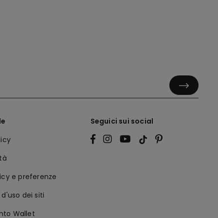
le
Seguici sui social
licy
ità
icy e preferenze
d'uso dei siti
to Wallet