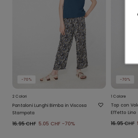
-70%
-70%
2 Colori
1 Colore
Top con Vol
Pantaloni Lunghi Bimba in Viscosa
Effetto Lino
Stampata
16.95 CHF
16.95 CHF
5.05 CHF
-70%