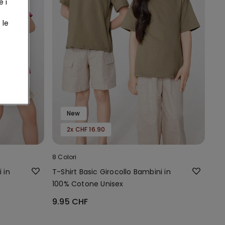
e i
e
 le
New
2x CHF 16.90
8 Colori
 in
T-Shirt Basic Girocollo Bambini in
100% Cotone Unisex
9.95 CHF