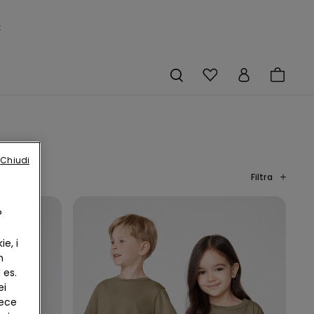
×
Chiudi
Filtra
?
e, i
n
 es.
ei
vece