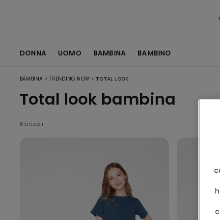
DONNA
UOMO
BAMBINA
BAMBINO
>
>
BAMBINA
TRENDING NOW
TOTAL LOOK
Total look bambina
6 articoli
c
h
c