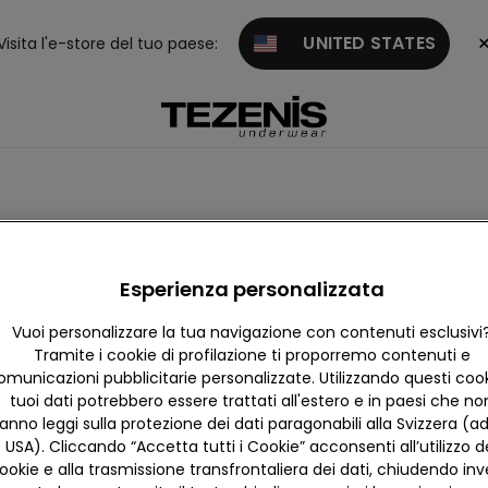
UNITED STATES
Visita l'e-store del tuo paese:
Esperienza personalizzata
Vuoi personalizzare la tua navigazione con contenuti esclusivi
Tramite i cookie di profilazione ti proporremo contenuti e
omunicazioni pubblicitarie personalizzate. Utilizzando questi cooki
tuoi dati potrebbero essere trattati all'estero e in paesi che no
anno leggi sulla protezione dei dati paragonabili alla Svizzera (ad
USA). Cliccando “Accetta tutti i Cookie” acconsenti all’utilizzo d
ookie e alla trasmissione transfrontaliera dei dati, chiudendo in