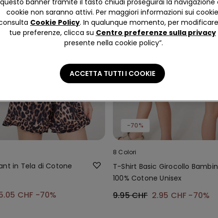
questo banner tramite il tasto chiudi proseguirai la navigazione 
cookie non saranno attivi. Per maggiori informazioni sui cooki
consulta
Cookie Policy
. In qualunque momento, per modificare
tue preferenze, clicca su
Centro preferenze sulla privacy
presente nella cookie policy”.
ACCETTA TUTTI I COOKIE
-70%
8 Colori
ant in Tela di Cotone
T-Shirt Basic Girocollo Bambini
100% Cotone Unisex
5.05 CHF
-70%
9.95 CHF
2.95 CHF
-70%