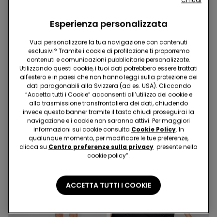
Chiudi
Esperienza personalizzata
-50%
Easywear 2+1 gratis
Vuoi personalizzare la tua navigazione con contenuti
esclusivi? Tramite i cookie di profilazione ti proporremo
contenuti e comunicazioni pubblicitarie personalizzate.
3 Colori
4 Colori
Utilizzando questi cookie, i tuoi dati potrebbero essere trattati
Pantagonna in Tela
Maglia Mezza Manica
all'estero e in paesi che non hanno leggi sulla protezione dei
Arricci Crinkle
19.95 CHF
9.95 CHF
-50%
dati paragonabili alla Svizzera (ad es. USA). Cliccando
19.95 CHF
“Accetta tutti i Cookie” acconsenti all’utilizzo dei cookie e
alla trasmissione transfrontaliera dei dati, chiudendo
invece questo banner tramite il tasto chiudi proseguirai la
navigazione e i cookie non saranno attivi. Per maggiori
informazioni sui cookie consulta
Cookie Policy
. In
qualunque momento, per modificare le tue preferenze,
clicca su
Centro preferenze sulla privacy
presente nella
cookie policy”.
ACCETTA TUTTI I COOKIE