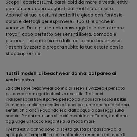
Scopri i copricostumi, parei, abiti da mare e vestiti estivi
pensati per accompagnarti dal mattino alla sera.
Abbinali ai tuoi costumi preferiti e gioca con fantasie,
colori e dettagli per esprimere il tuo stile anche in
vacanza. Dalla piscina alla passeggiata in riva al mare,
trova il capo perfetto per sentirti libera, comoda e
glamour. Lasciati ispirare dalla collezione beachwear
Tezenis Svizzera e prepara subito la tua estate con lo
shopping online.
Tutti i modelli di beachwear donna: dal pareo ai
vestiti estivi
La collezione beachwear donna di Tezenis Svizzera è pensata
per completare ogni look estivo con stile. Tra i capi
indispensabili trovi il pareo, perfetto da indossare sopra il
bikini
in modo semplice e creativo e Il copricostume donna, ideale per
sentirti chic anche quando esci dall’acqua o passeggi sulla
sabbia. Per chi ama uno stile più morbido e raffinato, il caftano
aggiunge un tocco elegante alla moda mare.
I vestiti estivi donna sono la scelta giusta per passare dalla
spiaggia al tempo libero con naturalezza. Accanto ai modelli