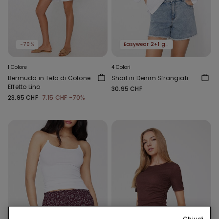
-70%
Easywear 2+1 gratis
1 Colore
4 Colori
Bermuda in Tela di Cotone
Short in Denim Sfrangiati
Effetto Lino
30.95 CHF
23.95 CHF
7.15 CHF
-70%