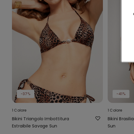
-37%
-41%
1 Colore
1 Colore
Bikini Triangolo Imbottitura
Bikini Brasi
Estraibile Savage Sun
Sun