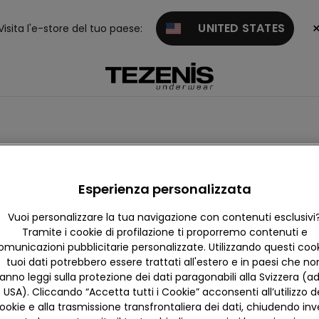
UNITED STATES
Visita l'e-store del tuo paese:
i a righe
Animalier
Costine
Crinkle
Vintage
B
Esperienza personalizzata
Vuoi personalizzare la tua navigazione con contenuti esclusivi
Tramite i cookie di profilazione ti proporremo contenuti e
omunicazioni pubblicitarie personalizzate. Utilizzando questi cooki
tuoi dati potrebbero essere trattati all'estero e in paesi che no
anno leggi sulla protezione dei dati paragonabili alla Svizzera (ad
USA). Cliccando “Accetta tutti i Cookie” acconsenti all’utilizzo d
ookie e alla trasmissione transfrontaliera dei dati, chiudendo in