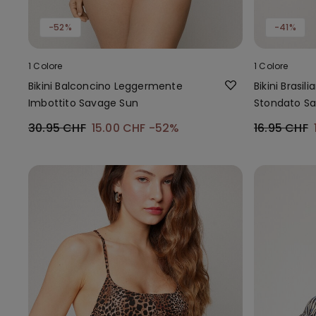
-52%
-41%
1 Colore
1 Colore
Bikini Balconcino Leggermente
Bikini Brasi
Imbottito Savage Sun
Stondato S
30.95 CHF
15.00 CHF
-52%
16.95 CHF