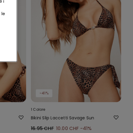
e i
e
 le
-41%
1 Colore
Bikini Slip Laccetti Savage Sun
16.95 CHF
10.00 CHF
-41%