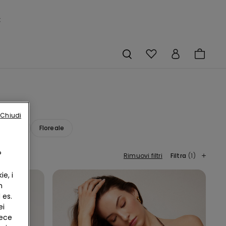
×
Chiudi
andana
Floreale
?
Rimuovi filtri
Filtra
(1)
e, i
n
 es.
ei
vece