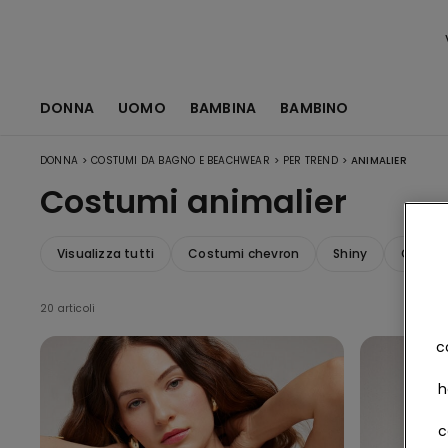
DONNA
UOMO
BAMBINA
BAMBINO
>
>
>
DONNA
COSTUMI DA BAGNO E BEACHWEAR
PER TREND
ANIMALIER
Costumi animalier
Visualizza tutti
Costumi chevron
Shiny
Costum
20 articoli
c
h
c