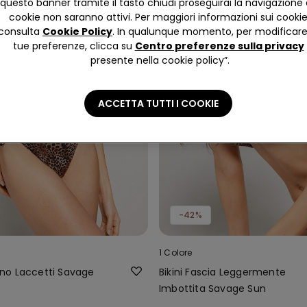
questo banner tramite il tasto chiudi proseguirai la navigazione 
cookie non saranno attivi. Per maggiori informazioni sui cooki
consulta
Cookie Policy
. In qualunque momento, per modificare
tue preferenze, clicca su
Centro preferenze sulla privacy
presente nella cookie policy”.
ACCETTA TUTTI I COOKIE
-42%
1 Colore
liano Laccetti Savage
Bikini Fascia Leggermente
Imbottita Savage Sun