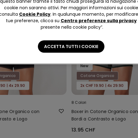
questo banner tramite il tasto chiudi proseguirai la navigazione 
cookie non saranno attivi. Per maggiori informazioni sui cooki
consulta
Cookie Policy
. In qualunque momento, per modificare
tue preferenze, clicca su
Centro preferenze sulla privacy
presente nella cookie policy”.
ACCETTA TUTTI I COOKIE
New
rganico
Cotone Organico
.90 | 4x 29.90
2x CHF 19.90 | 4x 29.90
8 Colori
tone Organico con
Boxer in Cotone Organico co
trasto e Logo
Bordi a Contrasto e Logo
13.95 CHF