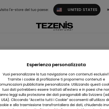
UNITED STATES
Visita l'e-store del tuo paese:
Esperienza personalizzata
Vuoi personalizzare la tua navigazione con contenuti esclusivi
Tramite i cookie di profilazione ti proporremo contenuti e
omunicazioni pubblicitarie personalizzate. Utilizzando questi cooki
tuoi dati potrebbero essere trattati all'estero e in paesi che no
anno leggi sulla protezione dei dati paragonabili alla Svizzera (ad
USA). Cliccando “Accetta tutti i Cookie” acconsenti all’utilizzo d
ookie e alla trasmissione transfrontaliera dei dati, chiudendo in