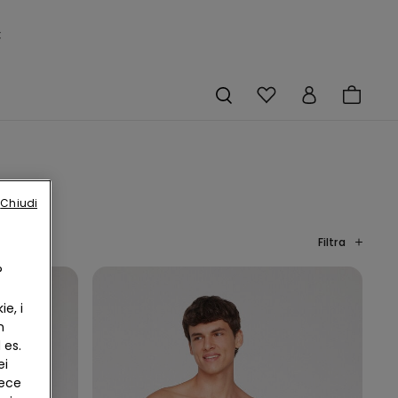
×
Chiudi
Filtra
?
e, i
n
 es.
ei
vece