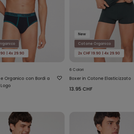
New
rganico
Cotone Organico
.90 | 4x 29.90
2x CHF 19.90 | 4x 29.90
6 Colori
ne Organico con Bordi a
Boxer in Cotone Elasticizzato
 Logo
13.95 CHF