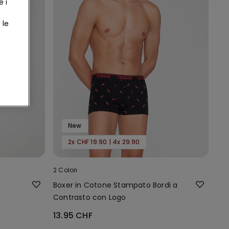
e i
e
 le
New
2x CHF 19.90 | 4x 29.90
2 Colori
n
Boxer in Cotone Stampato Bordi a
Contrasto con Logo
13.95 CHF