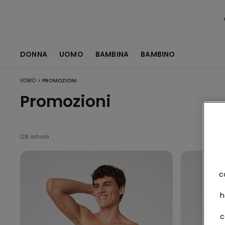
DONNA
UOMO
BAMBINA
BAMBINO
>
UOMO
PROMOZIONI
Promozioni
128 articoli
c
h
c