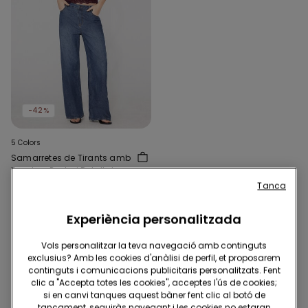
-42%
5 Colors
Samarretes de Tirants amb
Escot en Punta i Detall de
Punta
7,00 €
11,99 €
-42%
Tanca
Experiència personalitzada
3 de 3 productes
Vols personalitzar la teva navegació amb continguts
exclusius? Amb les cookies d'anàlisi de perfil, et proposarem
1
continguts i comunicacions publicitaris personalitzats. Fent
clic a "Accepta totes les cookies", acceptes l'ús de cookies;
si en canvi tanques aquest bàner fent clic al botó de
tancament, seguiràs navegant i les cookies no estaran