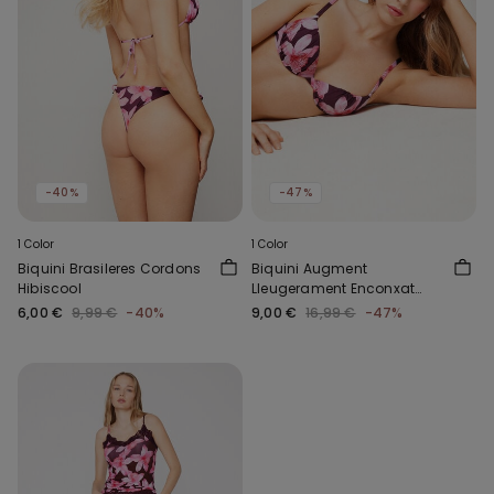
-40%
-47%
1 Color
1 Color
Biquini Brasileres Cordons
Biquini Augment
Hibiscool
Lleugerament Enconxat
Hibiscool
6,00 €
9,99 €
-40%
9,00 €
16,99 €
-47%