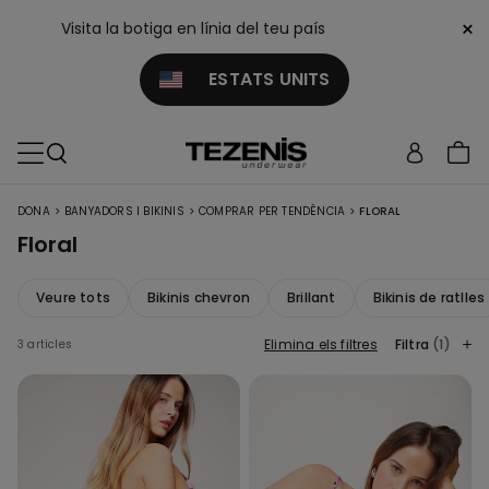
×
Visita la botiga en línia del teu país
ESTATS UNITS
>
>
>
DONA
BANYADORS I BIKINIS
COMPRAR PER TENDÈNCIA
FLORAL
Floral
Veure tots
Bikinis chevron
Brillant
Bikinis de ratlles
Elimina els filtres
Filtra
(1)
3 articles