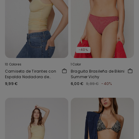
-40%
10 Colores
1 Color
Camiseta de Tirantes con
Braguita Brasileña de Bikini
Espalda Nadadora de
Summer Vichy
Canalé de Algodón
9,99 €
6,00 €
9,99 €
-40%