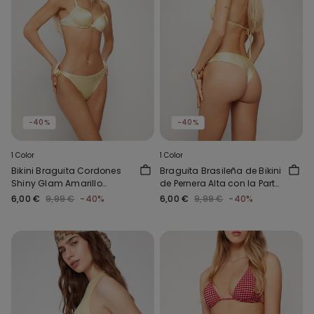
-40%
-40%
1 Color
1 Color
Bikini Braguita Cordones
Braguita Brasileña de Bikini
Shiny Glam Amarillo
de Pernera Alta con la Parte
mantequilla
Delantera Más Baja Shiny
6,00 €
9,99 €
-40%
6,00 €
9,99 €
-40%
Amarillo mantequilla