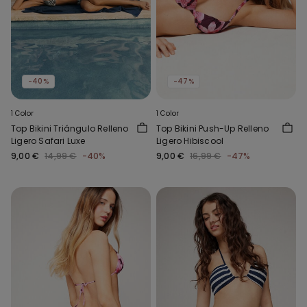
-40%
-47%
1 Color
1 Color
Top Bikini Triángulo Relleno
Top Bikini Push-Up Relleno
Ligero Safari Luxe
Ligero Hibiscool
9,00 €
14,99 €
-40%
9,00 €
16,99 €
-47%