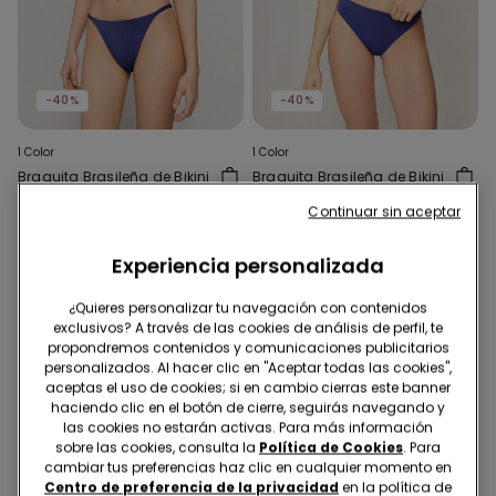
-40%
-40%
1 Color
1 Color
Braguita Brasileña de Bikini
Braguita Brasileña de Bikini
con Tira Lateral Fina
Glimmer Diva
Continuar sin aceptar
Glimmer Diva
6,00 €
9,99 €
-40%
6,00 €
9,99 €
-40%
Experiencia personalizada
¿Quieres personalizar tu navegación con contenidos
exclusivos? A través de las cookies de análisis de perfil, te
propondremos contenidos y comunicaciones publicitarios
personalizados. Al hacer clic en "Aceptar todas las cookies",
aceptas el uso de cookies; si en cambio cierras este banner
haciendo clic en el botón de cierre, seguirás navegando y
las cookies no estarán activas. Para más información
sobre las cookies, consulta la
Política de Cookies
. Para
cambiar tus preferencias haz clic en cualquier momento en
Centro de preferencia de la privacidad
en la política de