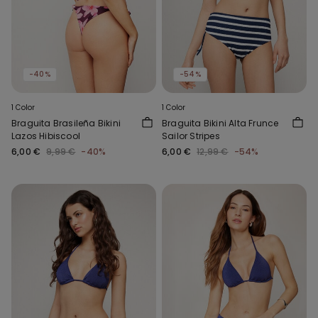
-40%
-54%
1 Color
1 Color
Braguita Brasileña Bikini
Braguita Bikini Alta Frunce
Lazos Hibiscool
Sailor Stripes
6,00 €
9,99 €
-40%
6,00 €
12,99 €
-54%