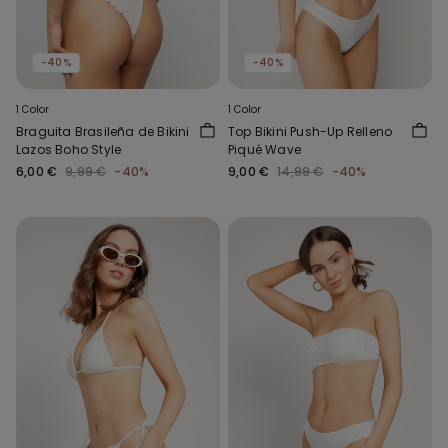
-40%
-40%
1 Color
1 Color
Braguita Brasileña de Bikini
Top Bikini Push-Up Relleno
Lazos Boho Style
Piqué Wave
6,00 €
9,99 €
-40%
9,00 €
14,99 €
-40%