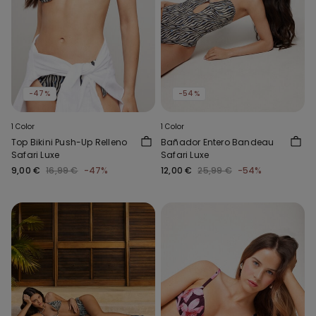
-47%
-54%
1 Color
1 Color
Top Bikini Push-Up Relleno
Bañador Entero Bandeau
Safari Luxe
Safari Luxe
9,00 €
16,99 €
-47%
12,00 €
25,99 €
-54%