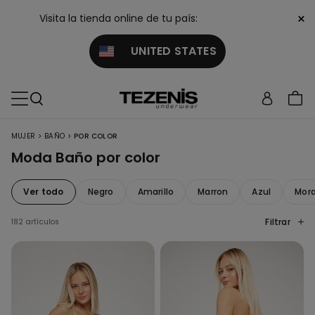
×
Visita la tienda online de tu país:
UNITED STATES
>
>
MUJER
BAÑO
POR COLOR
Moda Baño por color
Ver todo
Negro
Amarillo
Marron
Azul
Mor
Filtrar
182 artículos