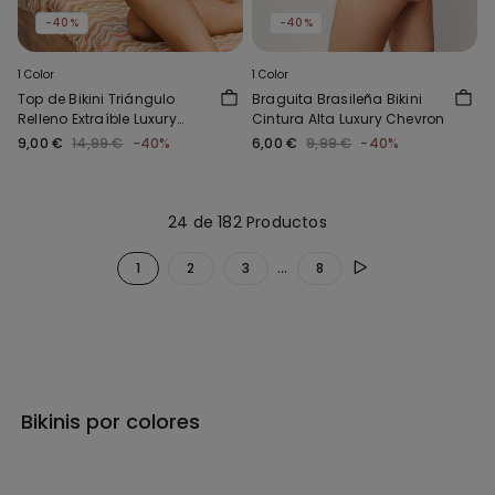
-40%
-40%
1 Color
1 Color
Top de Bikini Triángulo
Braguita Brasileña Bikini
Relleno Extraíble Luxury
Cintura Alta Luxury Chevron
Chevron
9,00 €
14,99 €
-40%
6,00 €
9,99 €
-40%
24 de 182 Productos
...
1
2
3
8
Bikinis por colores