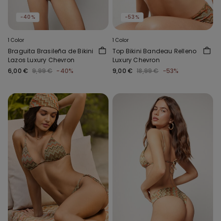
-40%
-53%
1 Color
1 Color
Braguita Brasileña de Bikini
Top Bikini Bandeau Relleno
Lazos Luxury Chevron
Luxury Chevron
6,00 €
9,99 €
-40%
9,00 €
18,99 €
-53%