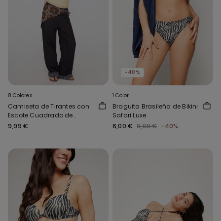
-40%
8 Colores
1 Color
Camiseta de Tirantes con
Braguita Brasileña de Bikini
Escote Cuadrado de
Safari Luxe
Canalé de Algodón
9,99 €
6,00 €
9,99 €
-40%