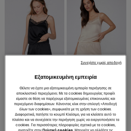
Συνεχίστε χωρίς αποδοχή
Εξατομικευμένη εμπειρία
5 Χρώματα
5 Χρώματα
Θέλετε να έχετε μια εξατομικευμένη εμπειρία περιήγησης σε
Κοντό Σορτς από Σατέν
Κοντό Σορτς από Σατέν
αποκλειστικό περιεχόμενο; Με τα cookies δημιουργίας προφίλ
Ύφασμα και Δαντέλα
Ύφασμα και Δαντέλα
είμαστε σε θέση να παρέχουμε εξατομικευμένες επικοινωνίες και
περιεχόμενο διαφημίσεων. Κάνοντας κλικ στην επιλογή «Αποδοχή
10,99 €
10,99 €
όλων των cookies», συμφωνείτε με τη χρήση των cookies.
Διαφορετικά, πατήστε το κουμπί Κλείσιμο, για να κλείσετε αυτό το
πλαίσιο και να συνεχίσετε την περιήγηση χωρίς να ενεργοποιήσετε τα
cookies. Για περισσότερες πληροφορίες σχετικά με τα cookies,
ανατρέξτε στην
Πολιτική cookies
. Μπορείτε να αλλάξετε τις