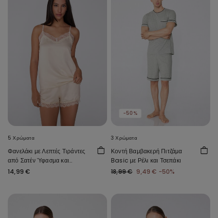
-50%
5 Χρώματα
3 Χρώματα
Φανελάκι με Λεπτές Τιράντες
Κοντή Βαμβακερή Πιτζάμα
από Σατέν Ύφασμα και
Basic με Ρέλι και Τσεπάκι
Δαντέλα
14,99 €
18,99 €
9,49 €
-50%