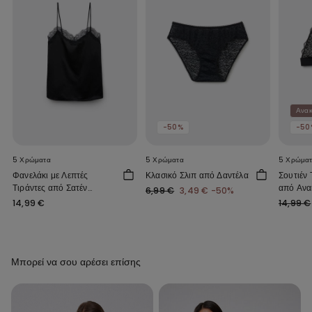
Ανακ
-50%
-50
5 Χρώματα
5 Χρώματα
5 Χρώμα
Φανελάκι με Λεπτές
Κλασικό Σλιπ από Δαντέλα
Σουτιέν
Τιράντες από Σατέν
από Ανα
6,99 €
3,49 €
-50%
Ύφασμα και Δαντέλα
Δαντέλα
14,99 €
14,99 €
Μπορεί να σου αρέσει επίσης