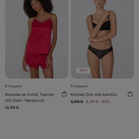
-50%
5 Χρώματα
5 Χρώματα
Φανελάκι με Λεπτές Τιράντες
Κλασικό Σλιπ από Δαντέλα
από Σατέν Ύφασμα και
6,99 €
3,49 €
-50%
Δαντέλα
14,99 €