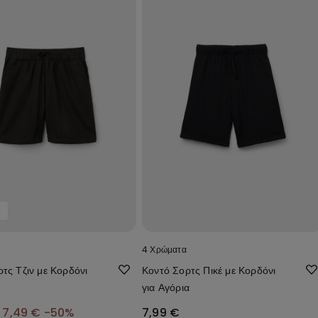
4 Χρώματα
τς Τζιν με Κορδόνι
Κοντό Σορτς Πικέ με Κορδόνι
για Αγόρια
7,49 €
-50%
7,99 €