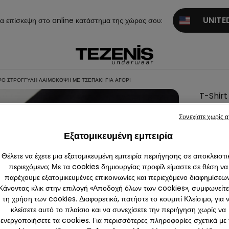
UNITED
α επίσκεψη στο online κατάστημα της χώρας σου:
Ό ΣΤΡΟΓΓΥΛΉ ΛΑΙΜΌΚΟΨΗ ΜΕ ΤΣΕΠΆΚΙ ΓΙΑ ΑΓΌΡΙ
T-Shirt
Βαμβακ
Συνεχίστε χωρίς 
Στρογγ
Εξατομικευμένη εμπειρία
Λαιμόκ
με Τσεπ
Θέλετε να έχετε μια εξατομικευμένη εμπειρία περιήγησης σε αποκλειστι
για Αγό
περιεχόμενο; Με τα cookies δημιουργίας προφίλ είμαστε σε θέση να
παρέχουμε εξατομικευμένες επικοινωνίες και περιεχόμενο διαφημίσεων
6,99 €
Κάνοντας κλικ στην επιλογή «Αποδοχή όλων των cookies», συμφωνείτε
τη χρήση των cookies. Διαφορετικά, πατήστε το κουμπί Κλείσιμο, για 
κλείσετε αυτό το πλαίσιο και να συνεχίσετε την περιήγηση χωρίς να
Χρώμα:
B
ενεργοποιήσετε τα cookies. Για περισσότερες πληροφορίες σχετικά με 