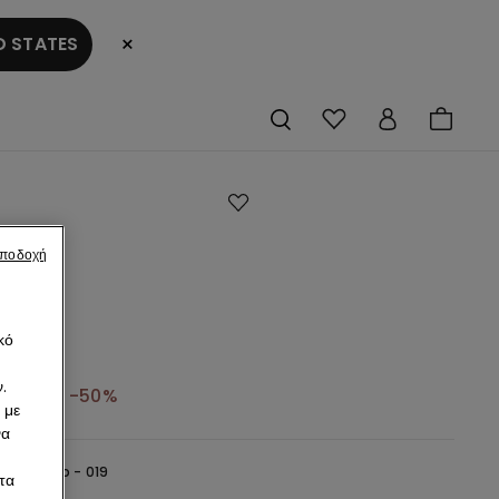
×
 STATES
ερό
αποδοχή
υλή
οψη
άκι
κό
ρι
.
3,49 €
-50%
 με
να
lack -
Nero - 019
τα