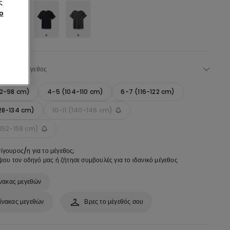
ς
ο
Επέλεξε μέγεθος
92-98 cm)
4-5 (104-110 cm)
6-7 (116-122 cm)
28-134 cm)
10-11 (140-146 cm)
(152-158 cm)
σίγουρος/η για το μέγεθος;
ου τον οδηγό μας ή ζήτησε συμβουλές για το ιδανικό μέγεθος
νακας μεγεθών
ίνακας μεγεθών
Βρες το μέγεθός σου