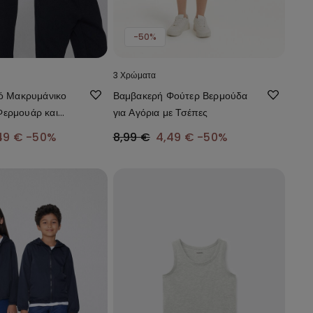
-50%
3 Χρώματα
κό Μακρυμάνικο
Βαμβακερή Φούτερ Βερμούδα
ερμουάρ και
για Αγόρια με Τσέπες
 Τεχνικό
,49 €
-50%
8,99 €
4,49 €
-50%