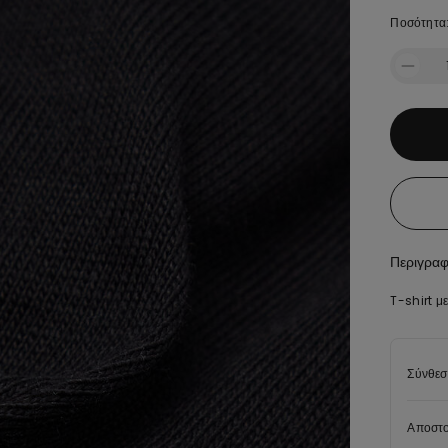
Ποσότητα
Περιγρα
T-shirt μ
Σύνθεσ
Αποστο