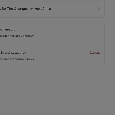
t Be The Change: ιχνηλασιμότητα
ση στο σπίτι
ή εντός 7 εργάσιμων ημερών
βή από κατάστημα
Δωρεάν
η εντός 7 εργάσιμων ημερών