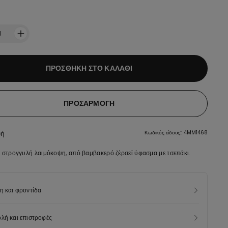
:
1
ΠΡΟΣΘΉΚΗ ΣΤΟ ΚΑΛΆΘΙ
ΠΡΟΣΑΡΜΟΓΉ
φή
Κωδικός είδους:: 4MM1468
ε στρογγυλή λαιμόκοψη, από βαμβακερό ζέρσεϊ ύφασμα με τσεπάκι.
η και φροντίδα
λή και επιστροφές