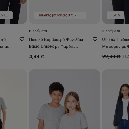
Παιδικές μπλούζες 3 τμχ 12,99 €
Παιδικές μπλούζες 3 τμχ 12,99 €
-50%
6 Χρώματα
3 Χρώματα
από
Παιδικό Βαμβακερό Φανελάκι
Unisex Παιδι
α με
Basic Unisex με Φαρδιές
Μπουφάν με Φ
Unisex
Τιράντες
Κουκούλα από
4,99 €
22,99 €
11
Ύφασμα