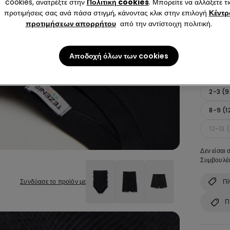
cookies, ανατρέξτε στην
Πολιτική cookies
. Μπορείτε να αλλάξετε τι
προτιμήσεις σας ανά πάσα στιγμή, κάνοντας κλικ στην επιλογή
Κέντρ
προτιμήσεων απορρήτου
από την αντίστοιχη πολιτική.
Αποδοχή όλων των cookies
Μέγεθος:
2-3 (
8-9 (1
12-13 
Δεν είσαι 
Συμβουλέψ
Πί
Συνδύασε το προϊόν με
Π