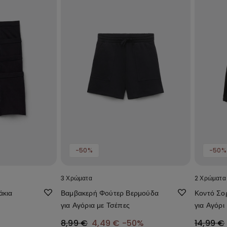
-50%
-50%
3 Χρώματα
2 Χρώματα
άκια
Βαμβακερή Φούτερ Βερμούδα
Κοντό Σορ
για Αγόρια με Τσέπες
για Αγόρι
8,99 €
4,49 €
-50%
14,99 €