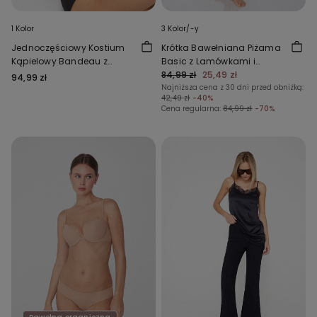
1 Kolor
3 Kolor/-y
Jednoczęściowy Kostium
Krótka Bawełniana Piżama
Kąpielowy Bandeau z
Basic z Lamówkami i
Marszczeniem z Mikrofibry z
Kieszonką
84,99 zł
25,49 zł
94,99 zł
Recyklingu
Najniższa cena z 30 dni przed obniżką:
42,49 zł
-40%
Cena regularna:
84,99 zł
-70%