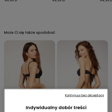
49,99 zł
49,99 zł
64,99 z
Mikrofibry z Recyklingu
Może Ci się także spodobać
Kontynuuj bez akceptacji
Indywidualny dobór treści
Mikrofibra z recyklingu
Mikrofibra z recyklingu