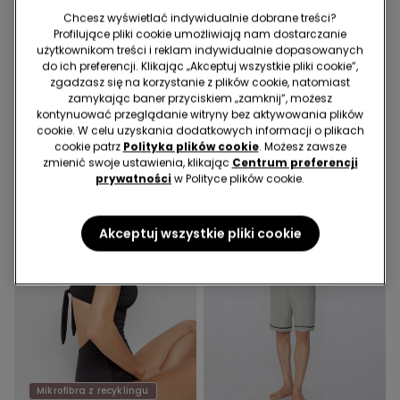
Chcesz wyświetlać indywidualnie dobrane treści?
Profilujące pliki cookie umożliwiają nam dostarczanie
1 Kolor
1 Kolor
użytkownikom treści i reklam indywidualnie dopasowanych
Brazyliany Bikini z Mikrofibry
Brazyliany Bikini z Wysokim
do ich preferencji. Klikając „Akceptuj wszystkie pliki cookie”,
z Recyklingu
Stanem z Marszczeniem z
zgadzasz się na korzystanie z plików cookie, natomiast
Mikrofibry z Recyklingu
zamykając baner przyciskiem „zamknij”, możesz
49,99 zł
49,99 zł
kontynuować przeglądanie witryny bez aktywowania plików
cookie. W celu uzyskania dodatkowych informacji o plikach
cookie patrz
Polityka plików cookie
. Możesz zawsze
zmienić swoje ustawienia, klikając
Centrum preferencji
prywatności
w Polityce plików cookie.
Akceptuj wszystkie pliki cookie
Mikrofibra z recyklingu