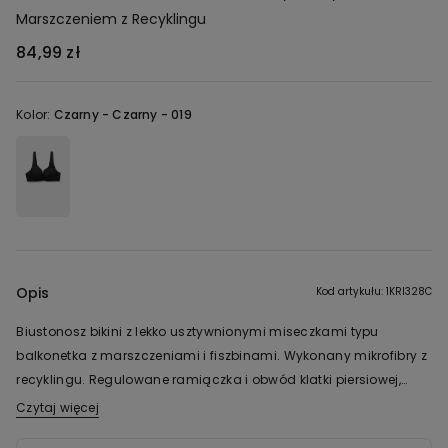
Marszczeniem z Recyklingu
84,99 zł
Kolor:
Czarny -
Czarny - 019
Opis
Kod artykułu: 1KRI328C
Biustonosz bikini z lekko usztywnionymi miseczkami typu
balkonetka z marszczeniami i fiszbinami. Wykonany mikrofibry z
recyklingu. Regulowane ramiączka i obwód klatki piersiowej,
zapięcie z tyłu na haftki.
Czytaj więcej
Tkanina tego produktu zawiera certyfikowaną przędzę
pochodzącą z recyklingu, uzyskaną w procesie ponownego