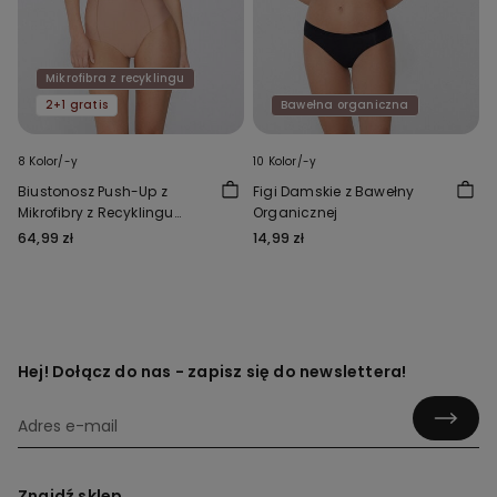
Mikrofibra z recyklingu
2+1 gratis
Bawełna organiczna
8 Kolor/-y
10 Kolor/-y
Biustonosz Push-Up z
Figi Damskie z Bawełny
Mikrofibry z Recyklingu
Organicznej
Athens
64,99 zł
14,99 zł
Hej! Dołącz do nas - zapisz się do newslettera!
Znajdź sklep