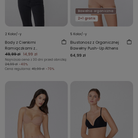
Bawełna organiczna
2+1 gratis
2 Kolor/-y
5 Kolor/-y
Body z Cienkimi
Biustonosz z Organicznej
Ramiączkami z
Bawełny Push-Up Athens
Prążkowanej Bawełny
49,99 zł
14,99 zł
64,99 zł
Najniższa cena z 30 dni przed obniżką:
24,99 zł
-40%
Cena regularna:
49,99 zł
-70%