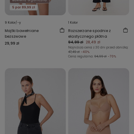
Bawełna organiczna
5 par 89,99 zł
9 Kolor/-y
1 Kolor
Majtki bawełniane
Rozszerzane spodnie z
bezszwowe
elastycznego płótna
94,99 zł
28,49 zł
29,99 zł
Najniższa cena z 30 dni przed obniżką:
47,49 zł
-40%
Cena regularna:
94,99 zł
-70%