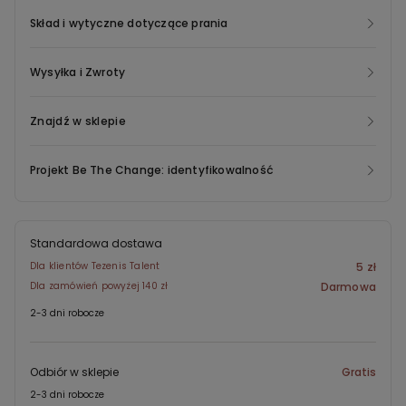
przetworzenia zutylizowanych plastikowych butelek. W produkcji
Skład i wytyczne dotyczące prania
nowej odzieży z recyklingu odzyskujemy odpady konsumenckie i
ponownie wykorzystujemy materiały, minimalizując niekorzystny
Wysyłka i Zwroty
wpływ na środowisko.
Znajdź w sklepie
Projekt Be The Change: identyfikowalność
Standardowa dostawa
Dla klientów Tezenis Talent
5 zł
Dla zamówień powyżej 140 zł
Darmowa
2-3 dni robocze
Odbiór w sklepie
Gratis
2-3 dni robocze