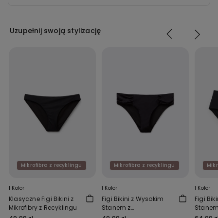
Uzupełnij swoją stylizację
Mikrofibra z recyklingu
Mikrofibra z recyklingu
Mikr
1 Kolor
1 Kolor
1 Kolor
Klasyczne Figi Bikini z
Figi Bikini z Wysokim
Figi Bi
Mikrofibry z Recyklingu
Stanem z
Stanem 
Marszczeniem z
Recykl