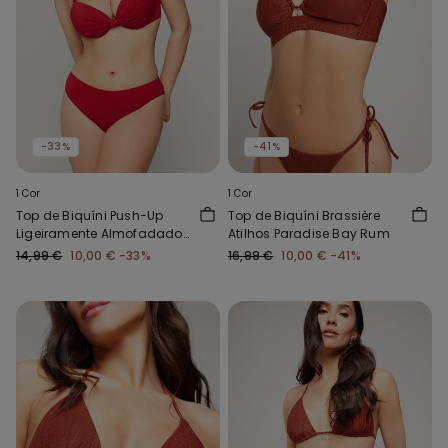
-33%
-41%
1 Cor
1 Cor
Top de Biquíni Push-Up
Top de Biquíni Brassière
Ligeiramente Almofadado
Atilhos Paradise Bay Rum
Timeless Look Vermelho
14,99 €
10,00 €
-33%
16,99 €
10,00 €
-41%
Gloss