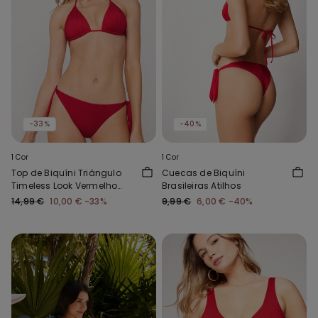
-33%
-40%
1 Cor
1 Cor
Top de Biquíni Triângulo
Cuecas de Biquíni
Timeless Look Vermelho
Brasileiras Atilhos
Gloss
14,99 €
10,00 €
-33%
9,99 €
6,00 €
-40%