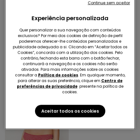
Continue sem aceitar
Experiência personalizada
Quer personalizar a sua navegação com conteúdos
-33%
-40%
exclusivos? Por meio dos cookies de definição de perfil
poderemos oferecer-lhe conteúdos personalizados e
publicidade adequada a si. Clicando em “Aceitar todos os
1 Cor
1 Cor
Cookies”, concorda com a utilização dos cookies. Pelo
Top de Biquíni Triângulo
Cuecas de Biquíni
contrário, fechando esta barra com o botão fechar,
Ligeiramente Almofadado
Brasileiras Sunny Days
continuará a navegação e os cookies não serão
Sunny Days
14,99 €
10,00 €
-33%
9,99 €
6,00 €
-40%
ativados. Para mais informações sobre os cookies
consultar a
Política de cookies
. Em qualquer momento,
para alterar as suas preferência, clique em
Centro de
preferências de privacidade
presente na política de
cookies.
Aceitar todos os cookies