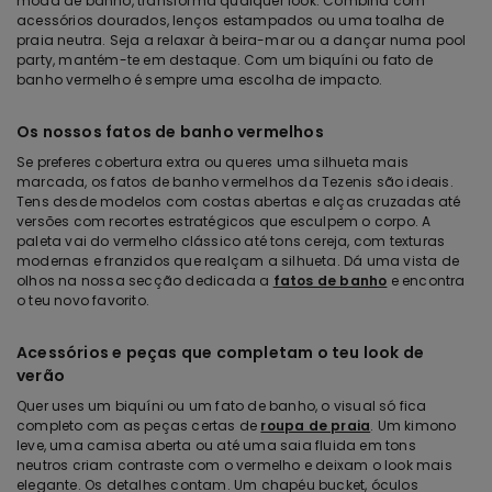
moda de banho, transforma qualquer look. Combina com
acessórios dourados, lenços estampados ou uma toalha de
praia neutra. Seja a relaxar à beira-mar ou a dançar numa pool
party, mantém-te em destaque. Com um biquíni ou fato de
banho vermelho é sempre uma escolha de impacto.
Os nossos fatos de banho vermelhos
Se preferes cobertura extra ou queres uma silhueta mais
marcada, os fatos de banho vermelhos da Tezenis são ideais.
Tens desde modelos com costas abertas e alças cruzadas até
versões com recortes estratégicos que esculpem o corpo. A
paleta vai do vermelho clássico até tons cereja, com texturas
modernas e franzidos que realçam a silhueta. Dá uma vista de
olhos na nossa secção dedicada a
fatos de banho
e encontra
o teu novo favorito.
Acessórios e peças que completam o teu look de
verão
Quer uses um biquíni ou um fato de banho, o visual só fica
completo com as peças certas de
roupa de praia
. Um kimono
leve, uma camisa aberta ou até uma saia fluida em tons
neutros criam contraste com o vermelho e deixam o look mais
elegante. Os detalhes contam. Um chapéu bucket, óculos