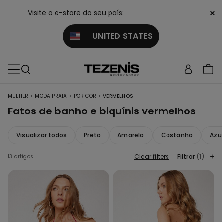
×
Visite o e-store do seu país:
UNITED STATES
>
>
>
MULHER
MODA PRAIA
POR COR
VERMELHOS
Fatos de banho e biquínis vermelhos
Visualizar todos
Preto
Amarelo
Castanho
Azu
Clear filters
Filtrar
(1)
13 artigos