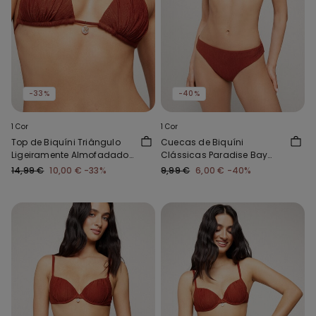
-33%
-40%
1 Cor
1 Cor
Top de Biquíni Triângulo
Cuecas de Biquíni
Ligeiramente Almofadado
Clássicas Paradise Bay
Paradise Bay Rum
Rum
14,99 €
10,00 €
-33%
9,99 €
6,00 €
-40%