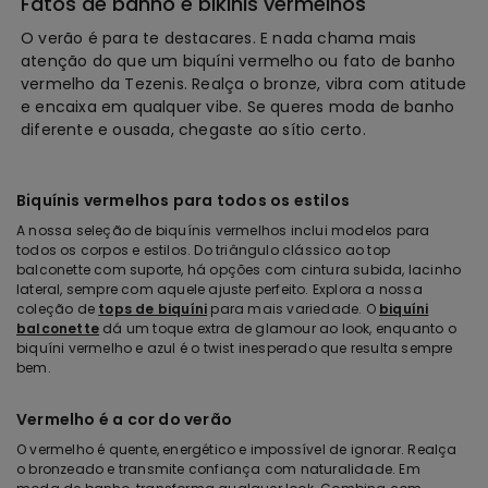
Fatos de banho e bikinis vermelhos
O verão é para te destacares. E nada chama mais
atenção do que um biquíni vermelho ou fato de banho
vermelho da Tezenis. Realça o bronze, vibra com atitude
e encaixa em qualquer vibe. Se queres moda de banho
diferente e ousada, chegaste ao sítio certo.
Biquínis vermelhos para todos os estilos
A nossa seleção de biquínis vermelhos inclui modelos para
todos os corpos e estilos. Do triângulo clássico ao top
balconette com suporte, há opções com cintura subida, lacinho
lateral, sempre com aquele ajuste perfeito. Explora a nossa
coleção de
tops de biquíni
para mais variedade. O
biquíni
balconette
dá um toque extra de glamour ao look, enquanto o
biquíni vermelho e azul é o twist inesperado que resulta sempre
bem.
Vermelho é a cor do verão
O vermelho é quente, energético e impossível de ignorar. Realça
o bronzeado e transmite confiança com naturalidade. Em