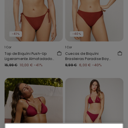
-41%
-40%
1 Cor
1 Cor
Top de Biquíni Push-Up
Cuecas de Biquíni
Ligeiramente Almofadado
Brasileiras Paradise Bay
Paradise Bay Rum
Rum
16,99 €
10,00 €
-41%
9,99 €
6,00 €
-40%