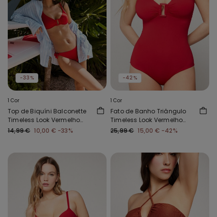
-33%
-42%
1 Cor
1 Cor
Top de Biquíni Balconette
Fato de Banho Triângulo
Timeless Look Vermelho
Timeless Look Vermelho
Gloss
Gloss
14,99 €
10,00 €
-33%
25,99 €
15,00 €
-42%