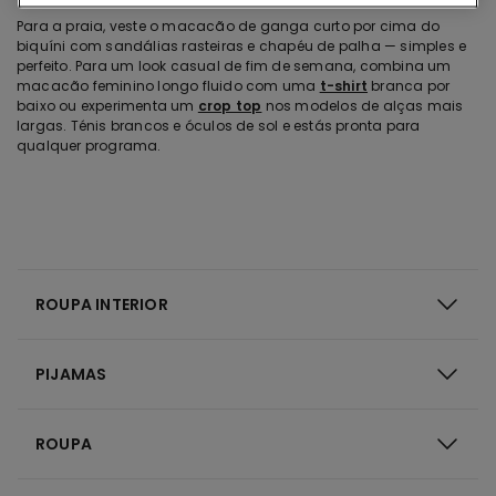
Para a praia, veste o macacão de ganga curto por cima do
biquíni com sandálias rasteiras e chapéu de palha — simples e
perfeito. Para um look casual de fim de semana, combina um
macacão feminino longo fluido com uma
t-shirt
branca por
baixo ou experimenta um
crop top
nos modelos de alças mais
largas. Ténis brancos e óculos de sol e estás pronta para
qualquer programa.
ROUPA INTERIOR
PIJAMAS
ROUPA