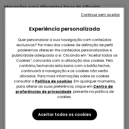
Macacões para diferentes tipos de silhueta
Continue sem aceitar
Os macacões ficam bem em todos os tipos de beleza. Basta
escolher o modelo certo. Silhuetas mais curvilíneas ganham
com cortes que definem a cintura, como modelos com cinto ou
Experiência personalizada
franzido. Para corpos mais retilíneos, detalhes como bolsos,
botões ou padrões criam movimento e volume. As mais baixas
Quer personalizar a sua navegação com conteúdos
vão adorar o macacão curto combinado com calçado de
exclusivos? Por meio dos cookies de definição de perfil
salto ou cunha. O segredo está no corte: na Tezenis há sempre
poderemos oferecer-lhe conteúdos personalizados e
opções para experimentar até encontrares o que te faz sentir
publicidade adequada a si. Clicando em “Aceitar todos os
incrível.
Cookies”, concorda com a utilização dos cookies. Pelo
contrário, fechando esta barra com o botão fechar,
Como escolher um macacão para o verão?
continuará a navegação e os cookies não serão
ativados. Para mais informações sobre os cookies
Quando chega o calor, o macacão de verão torna-se
consultar a
Política de cookies
. Em qualquer momento,
indispensável. Opta por tecidos leves e respiráveis como
para alterar as suas preferência, clique em
Centro de
algodão, linho ou viscose. Em termos de corte, o macacão
preferências de privacidade
presente na política de
curto com alças é imbatível nos dias mais quentes, enquanto
cookies.
os modelos de pernas largas oferecem frescura sem perder
elegância. Pensa na ocasião: para a praia, escolhe algo fácil
de vestir por cima do
biquíni
; para saídas casuais, um detalhe
Aceitar todos os cookies
como renda ou bordado faz toda a diferença.
Ideias de looks com macacão de ganga