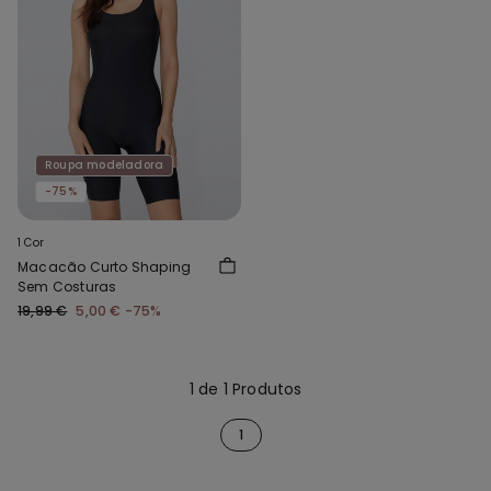
Roupa modeladora
-75%
1 Cor
Macacão Curto Shaping
Sem Costuras
19,99 €
5,00 €
-75%
1 de 1 Produtos
1