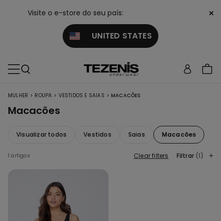
×
Visite o e-store do seu país:
UNITED STATES
>
>
>
MULHER
ROUPA
VESTIDOS E SAIAS
MACACÕES
Macacões
Visualizar todos
Vestidos
Saias
Macacões
Clear filters
Filtrar
(1)
1 artigos