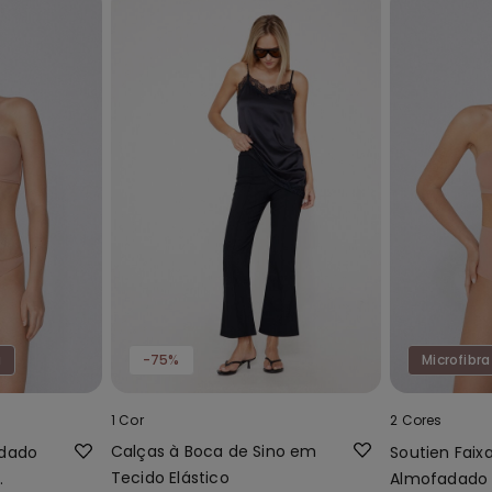
a
-75%
Microfibra
1 Cor
2 Cores
Calças à Boca de Sino em
adado
Soutien Fai
Tecido Elástico
Almofadado 