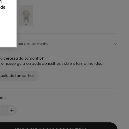
m
 de
o:
Selecionar um tamanho
 a certeza do tamanho?
 o nosso guia ou pede conselhos sobre o tamanho ideal.
abela de tamanhos
ade:
1