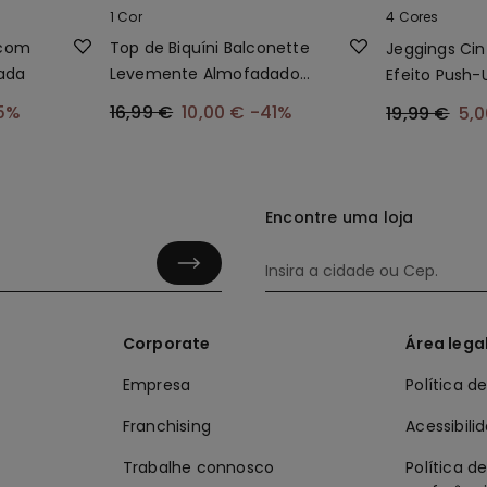
1 Cor
4 Cores
 com
Top de Biquíni Balconette
Jeggings Cin
lada
Levemente Almofadado
Efeito Push-
Franzido Reciclado
5%
16,99 €
10,00 €
-41%
19,99 €
5,
Encontre uma loja
Corporate
Área lega
Empresa
Política d
Franchising
Acessibili
Trabalhe connosco
Política d