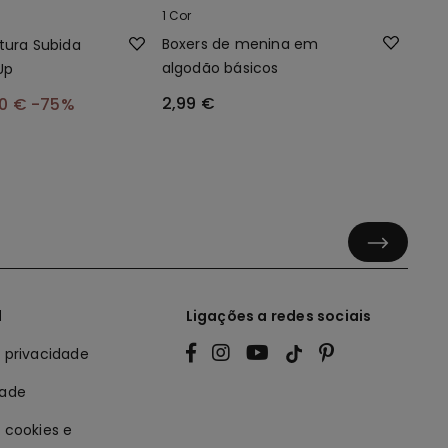
1 Cor
Boxers de menina em
tura Subida
algodão básicos
Up
2,99 €
00 €
-75%
l
Ligações a redes sociais
e privacidade
dade
e cookies e