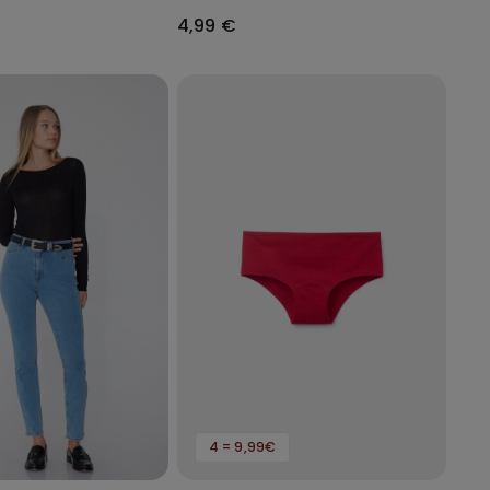
ll Coverage
Unissexo
4,99 €
4 = 9,99€