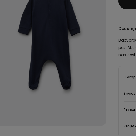
Descriç
Babygro
pés. Abe
nas costa
Compo
Envio
Procur
Projet