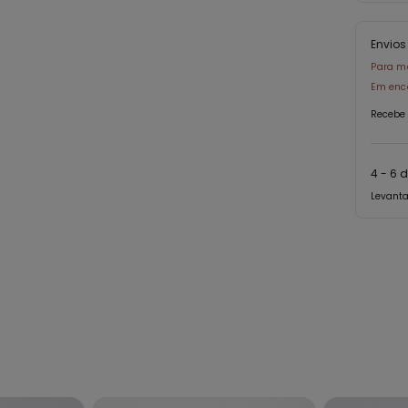
Envio
Para m
Em enc
Recebe 
4 - 6 d
Levant