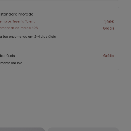
s standard morada
embros Tezenis Talent
1,99€
omendas acima de 40€
Grátis
a tua encomenda em 2-4 dias úteis
ias úteis
Grátis
amento em loja