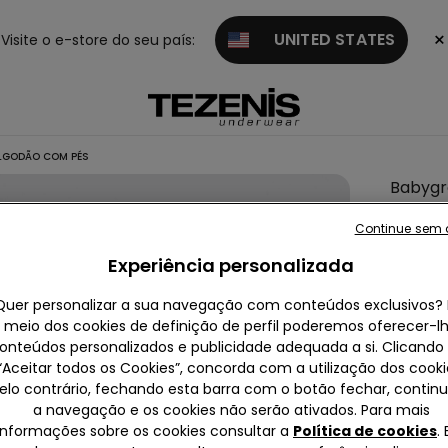
×
UNITED STATES
Visite o e-store do seu país:
LGODÃO COM PÉS
Babyg
Bebé
Continue sem 
Manga
Experiência personalizada
Compr
100%
Quer personalizar a sua navegação com conteúdos exclusivos? 
Algodã
meio dos cookies de definição de perfil poderemos oferecer-l
onteúdos personalizados e publicidade adequada a si. Clicand
com P
“Aceitar todos os Cookies”, concorda com a utilização dos cooki
10,99 
elo contrário, fechando esta barra com o botão fechar, contin
a navegação e os cookies não serão ativados. Para mais
informações sobre os cookies consultar a
Política de cookies
.
Cor:
Azul