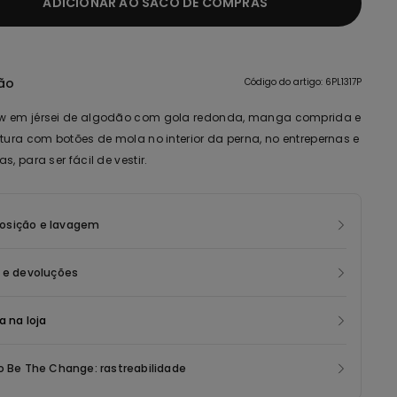
ADICIONAR AO SACO DE COMPRAS
ão
Código do artigo: 6PL1317P
w em jérsei de algodão com gola redonda, manga comprida e
rtura com botões de mola no interior da perna, no entrepernas e
s, para ser fácil de vestir.
sição e lavagem
s e devoluções
a na loja
o Be The Change: rastreabilidade