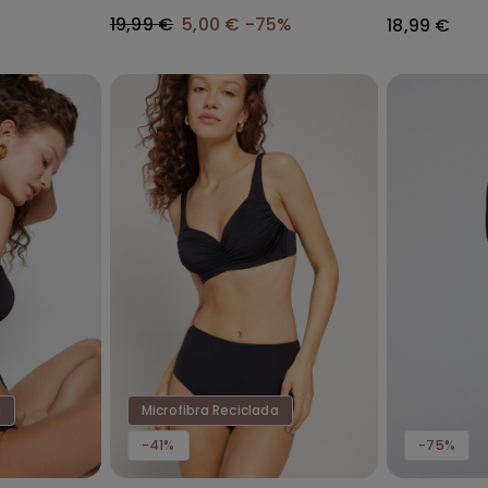
Reciclada Fu
19,99 €
5,00 €
-75%
18,99 €
a
Microfibra Reciclada
-41%
-75%