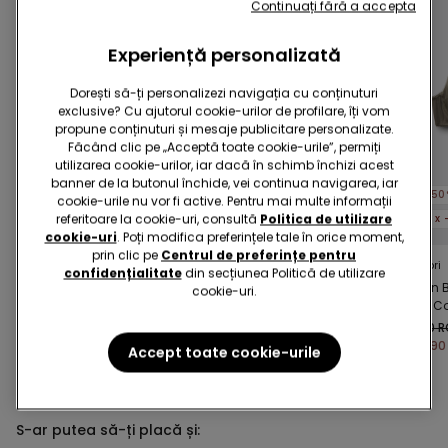
Continuați fără a accepta
Experiență personalizată
Dorești să-ți personalizezi navigația cu conținuturi
exclusive? Cu ajutorul cookie-urilor de profilare, îți vom
propune conținuturi și mesaje publicitare personalizate.
Făcând clic pe „Acceptă toate cookie-urile”, permiți
utilizarea cookie-urilor, iar dacă în schimb închizi acest
Efect modelator
Microfibră reciclată
banner de la butonul închide, vei continua navigarea, iar
-50%
-50%
-50
cookie-urile nu vor fi active. Pentru mai multe informații
referitoare la cookie-uri, consultă
Politica de utilizare
5 x -70%
5 x -70%
5 x
cookie-uri
. Poți modifica preferințele tale în orice moment,
prin clic pe
Centrul de preferințe pentru
1 Culoare
3 Culori
2 Culori
confidențialitate
din secțiunea Politică de utilizare
Salopetă Scurtă
Sutien tip Bandeau
Sutien 
cookie-uri.
Shaping Fără Tiv
Ușor Căptușit
Paris C
Microfibră Reciclată
99,90 RON
99,90 RON
89,90 
Full Coverage
49,90 RON
-50%
49,90 RON
-50%
44,90
Accept toate cookie-urile
S-ar putea să-ți placă și: