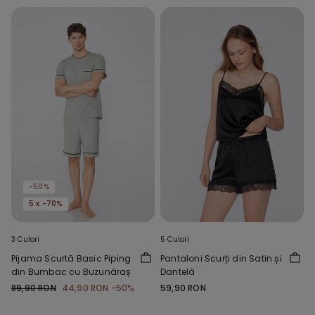
-50%
5 x -70%
3 Culori
5 Culori
Pijama Scurtă Basic Piping
Pantaloni Scurți din Satin și
din Bumbac cu Buzunăraș
Dantelă
89,90 RON
44,90 RON
-50%
59,90 RON