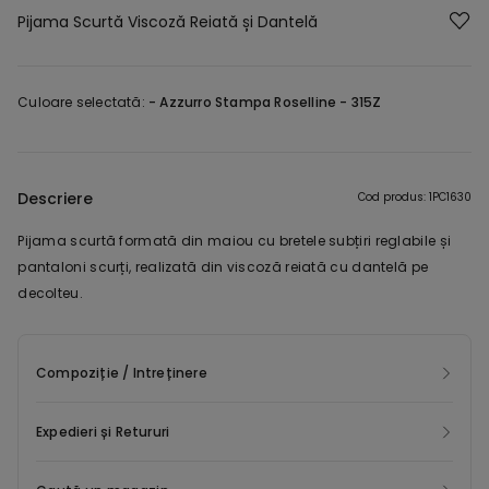
Pijama Scurtă Viscoză Reiată și Dantelă
Culoare selectată:
-
Azzurro Stampa Roselline - 315Z
Descriere
Cod produs: 1PC1630
Pijama scurtă formată din maiou cu bretele subțiri reglabile și
pantaloni scurți, realizată din viscoză reiată cu dantelă pe
decolteu.
Compoziție / Intreținere
Expedieri și Retururi