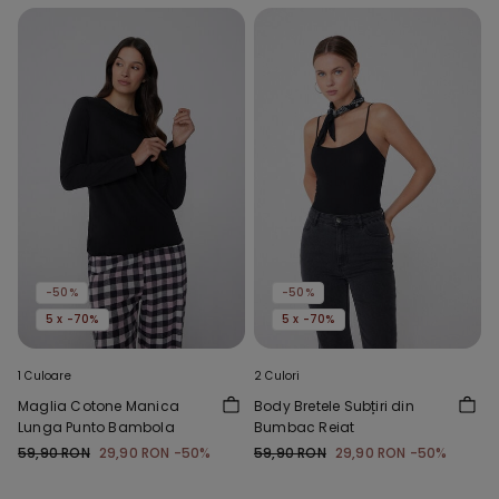
-50%
-50%
5 x -70%
5 x -70%
1 Culoare
2 Culori
Maglia Cotone Manica
Body Bretele Subțiri din
Lunga Punto Bambola
Bumbac Reiat
59,90 RON
29,90 RON
-50%
59,90 RON
29,90 RON
-50%