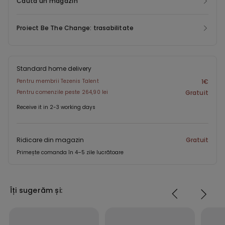
Caută un magazin
Proiect Be The Change: trasabilitate
Standard home delivery
Pentru membrii Tezenis Talent
1€
Pentru comenzile peste 264,90 lei
Gratuit
Receive it in 2-3 working days
Ridicare din magazin
Gratuit
Primește comanda în 4–5 zile lucrătoare
Îți sugerăm și: