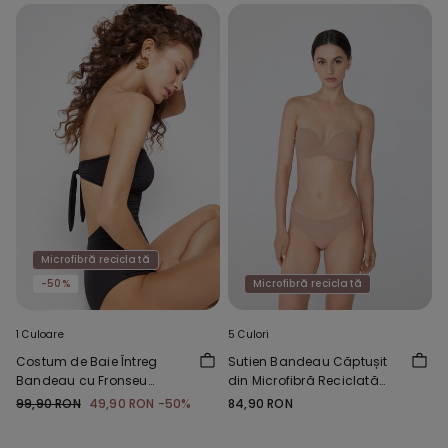
Microfibră reciclată
-50%
Microfibră reciclată
1 Culoare
5 Culori
Costum de Baie Întreg
Sutien Bandeau Căptușit
Bandeau cu Fronseu
din Microfibră Reciclată
Microfibră Reciclată
New York
99,90 RON
49,90 RON
-50%
84,90 RON