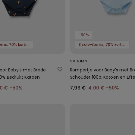
-50%
3 sale-items, 70% korting
3 sale-items, 70% korting
5 Kleuren
oor Baby's met Brede
Rompertje voor Baby's met B
0% Bedrukt Katoen
Schouder 100% Katoen en Eff
Kleur
50 €
-50%
7,99 €
4,00 €
-50%