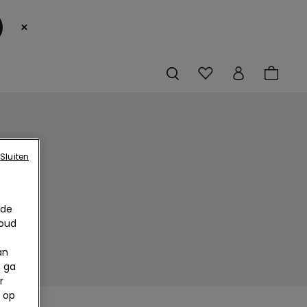
×
Sluiten
 de
houd
an
, ga
r
 op