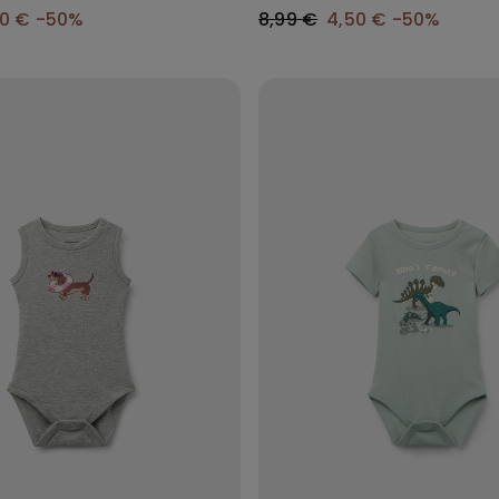
met effen kleur
00 €
-50%
8,99 €
4,50 €
-50%