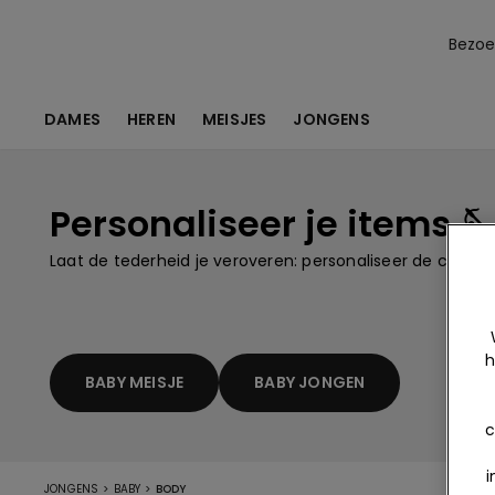
Bezoek
DAMES
HEREN
MEISJES
JONGENS
Personaliseer je items 🪡
Laat de tederheid je veroveren: personaliseer de colle
h
BABY MEISJE
BABY JONGEN
c
i
>
>
JONGENS
BABY
BODY