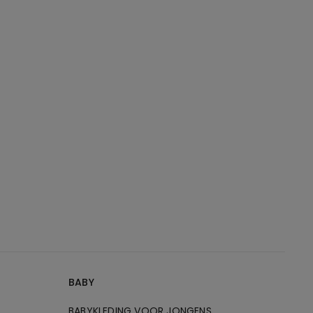
BABY
BABYKLEDING VOOR JONGENS