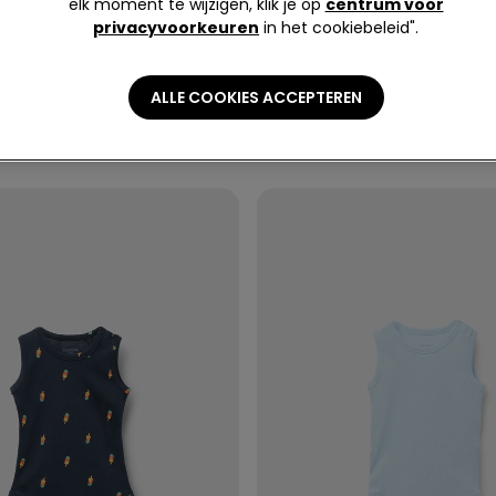
elk moment te wijzigen, klik je op
centrum voor
privacyvoorkeuren
in het cookiebeleid".
ALLE COOKIES ACCEPTEREN
sories
Personalisatie