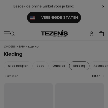
×
Bezoek de online winkel voor je land:
VERENIGDE STATEN
>
>
JONGENS
BABY
KLEDING
Kleding
Alles bekijken
Body
Onesies
Kleding
Accessor
Filter
10 artikelen