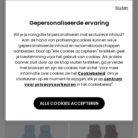
Sluiten
Gepersonaliseerde ervaring
-50%
-67%
Wil je je navigatie te personaliseren met exclusieve inhoud?
Aan de hand van profileringscookies kunnen we je
3 sale-items, 70% korting
3 sale-items, 70% korting
gepersonaliseerde inhoud en reclameboodschappen
aanbieden. Door op "Alle cookies accepteren" te klikken geef
2 Kleuren
4 Kleuren
je toestemming voor het gebruik van cookies. Als je deze
Babylegging van Katoen in
Korte Babysokjes Geribbeld
banner sluit door op de knop sluiten te klikken, ga je verder
Effen Kleur
met Omslag
met browsen en zijn de cookies niet actief. Voor meer
informatie over cookies zie het
Cookiebeleid
. Om je
7,99 €
4,00 €
-50%
2,99 €
1,00 €
-67%
voorkeuren op elk moment te wijzigen, klik je op
centrum
voor privacyvoorkeuren
in het cookiebeleid".
ALLE COOKIES ACCEPTEREN