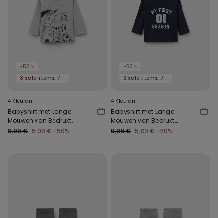
-50%
-50%
3 sale-items, 70% korting
3 sale-items, 70% korting
4 Kleuren
4 Kleuren
Babyshirt met Lange
Babyshirt met Lange
Mouwen van Bedrukt
Mouwen van Bedrukt
Katoen
Katoen
9,99 €
5,00 €
-50%
9,99 €
5,00 €
-50%